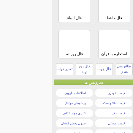
فال حافظ
فال انبیاء
استخاره با قرآن
فال روزانه
طالع بینی
فال روز
فال چوب
تعبیر خواب
هندی
تولد
سرویس ها
قیمت خودرو
اطلاعات دارویی
قیمت طلا و سکه
ویدئوهای فوتبال
قیمت دلار
کالری مواد غذایی
قیمت موبایل
جدول پخش فوتبال