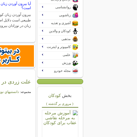
آیا بیرون آوردن زبان
روانشناسی
است؟
بیرون آوردن زبان کو
زناشویی
طبیعی است دلایل اص
آشپزی و تغذیه
زبان در نوزادان بیر
کودکان و والدین
مذهبی
کامپیوتر و اینترنت
علمی
ورزش
مجله خودرو
علت زردی در نو
دانستنيهاي نوز
مجموعه:
بخش
کودکان
( مروری بر گذشته )