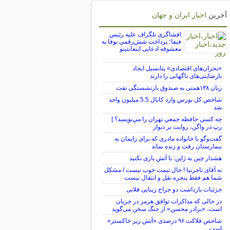
آخرین
اخبار ایران و جهان
افشاگری تلگراف علیه رئیس
فیفا؛ پرداخت شش‌رقمی یوفا به
معشوقه ادعایی اینفانتینو
«بحران‌های اقتصادی» پتانسیل ایجاد
نارضایتی‌های ناگهانی را دارند
زیان ۱۳۸همتی به صندوق بازنشستگی نفت
شاخص کل بورس وارد کانال 5.5 میلیون واحد
شد
چه كسي حافظه جمعي تهران را مي‌نويسد؟ |
رپ در واگن، روايت بر ديوار
گفت‌وگو با خانواده مادری که برای زایمان به
بیمارستان رفت و زنده نماند
هشدار چین به ژاپن: با آتش بازی نکنید
نه آقای تاجرنیا ! حال تیمت خوب نیست / مشکل
شما هم فقط پنجره نقل و انتقال نیست
جزئیات بازداشت دو جراح زیبایی قلابی
در حالی که مذاکرات توافق هرمز در جریان
است، «برادر محسن» از جنگ سخن می‌گوید
شاخص فلاکت ۹۶ درصدی «آتش زیر خاکستر»
است