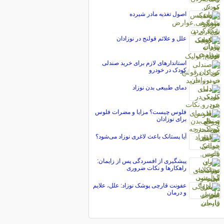
اصول تغذیه مادر شیرده
علل و علائم قولنج در نوزادان
استاندارهای لازم برای خرید صندلی
کودک در خودرو
دمای طبیعی بدن نوزاد
فلوس چیست؟ مزایا و مضرات فلوس
برای نوزادان
آیا پستانک باعث لاغری نوزاد می‌شود؟
پیشگیری از افسردگی پس از زایمان:
راهکارها و نکات ضروری
عفونت قارچی پوشک نوزاد: علل، علایم
و درمان