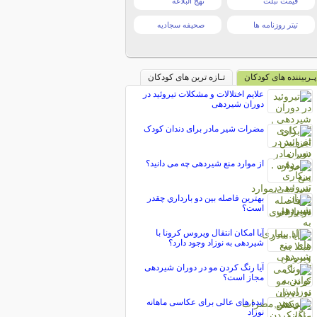
قیمت تبلت
نهج البلاغه
تیتر روزنامه ها
صحیفه سجادیه
پـربیننده های کودکان
تـازه ترین های کودکان
علایم اختلالات و مشکلات تیروئید در
دوران شیردهی
مضرات شیر مادر برای دندان کودک
از موارد منع شیردهی چه می دانید؟
بهترين فاصله بين دو بارداري چقدر
است؟
آیا امکان انتقال ویروس کرونا با
شیردهی به نوزاد وجود دارد؟
آیا رنگ کردن مو در دوران شیردهی
مجاز است؟
ایده های عالی برای عکاسی ماهانه
نوزاد