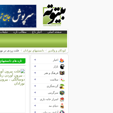
صفحه اصلی
اخبار داغ
مطالب تازه
تبلیغات 
کودکان و والدین
دانستنيهاي نوزادان
علت زردی در نوزا
اخبار
تازه های دانستنيهاي
بازار
فرهنگ و هنر
سلامت
گردشگری
سرگرمی
اسرار خانه داری
دنیای مد
آرایش و زیبایی