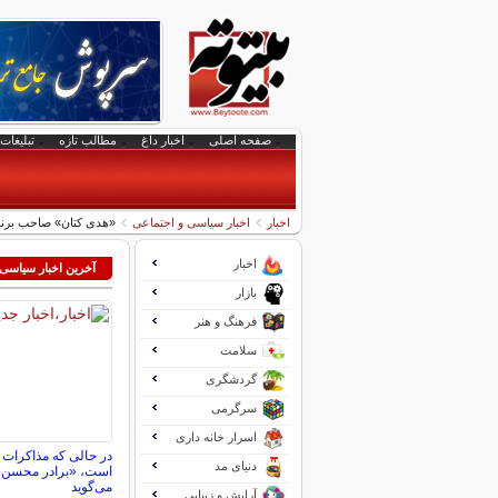
صفحه اصلی
اخبار داغ
مطالب تازه
تبلیغات 
اخبار
اخبار سیاسی و اجتماعی
«هدی کتان» صاحب برند
اخبار
آخرین اخبار سیاسی
بازار
فرهنگ و هنر
سلامت
گردشگری
سرگرمی
اسرار خانه داری
در حالی که مذاکرات 
دنیای مد
است، «برادر محسن»
می‌گوید
آرایش و زیبایی