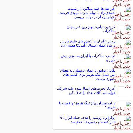
افراطی‌ها علیه مذاکره؛ از ضدیت
احمدی‌نژاد با دیپلماسی تا نابودی فرصت
احیای برجام در دولت رییسی
کریدور میانی؛ مهم‌ترین خبر پنهان
مذاکرات
رویترز: ایران به کشورهای خلیج فارس
درباره حمله احتمالی آمریکا هشدار داد
ترامپ: مذاکرات با ایران به خوبی پیش
می‌رود
بقایی: توافق با عمان به‌تنهایی به معنای
امن شدن تنگه هرمز برای کشتی‌های
عبوری نیست
آمریکا تحریم‌های اعمال‌شده علیه شرکت
هواپیمایی فلای بغداد را حذف کرد
درآمد میلیاردی از تنگه هرمز؛ واقعیت یا
اغراق؟
اوکراین، روسیه را هدف حمله قرار داد/
آمار کشته و زخمی ها اعلام شد