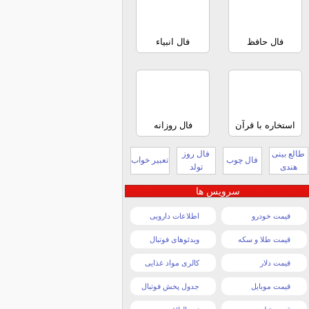
فال حافظ
فال انبیاء
استخاره با قرآن
فال روزانه
طالع بینی
فال روز
فال چوب
تعبیر خواب
هندی
تولد
سرویس ها
قیمت خودرو
اطلاعات دارویی
قیمت طلا و سکه
ویدئوهای فوتبال
قیمت دلار
کالری مواد غذایی
قیمت موبایل
جدول پخش فوتبال