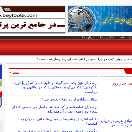
در بیتوته
تماس با ما
درباره ما
 هدی بیوتی کیست و چرا نامش در اعتراضات ایران خبرساز شده است؟
بیشتر »
پزشکیان: هیچ وقت نمی‌گویند تو جلوی کسی که [پول] خورده
را گرفتی؛ بلکه می‌گویند تو فلانی را که حزب‌اللهی بود،
برداشتی
سؤال زیدآبادی از تندروها: «بعدش چی؟»
پزشکیان: تفاهم‌نامه‌ای که امضا شد حاصل خرد جمعی اعضای
شعام بود و همه اعضا با آن همدل‌اند
اعدام، اعتراض و شایعه؛ در میدان علیخانی اصفهان چه
توافق هرمز در جریان
گذشت؟
 از جنگ سخن
چگونه رسانه ملی مرجعیت خود را به «پایداری» فروخت؟