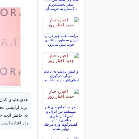
مشترک امضا می‌کنند /
سفر نخست‌وزیر
پاکستان به عربستان
ترامپ: همه چیز درباره
ایران به طور استثنایی
خوب پیش می‌رود
واکنش ترامپ به ادعاها
درباره درگیری
لفظی‌اش با پیت هگست
هدی هایدی کتان 
العربیه: تماس‌های غیر
برند آرایشی «هد
مستقیم بین ایران و
آمریکا از طریق
میانجی‌ها؛ این
راه افتاده است.
گفت‌و‌گو‌ها وارد مرحله
نهایی شده