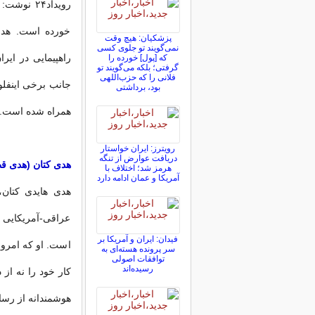
رویداد۲۴ 
خورده است. هدی
پزشکیان: هیچ وقت
نمی‌گویند تو جلوی کسی
راهپیمایی در ای
که [پول] خورده را
گرفتی؛ بلکه می‌گویند تو
فلانی را که حزب‌اللهی
جانب برخی اینفلو
بود، برداشتی
همراه شده است.
رویترز: ایران خواستار
دریافت عوارض از تنگه
هدی کتان (هدی ق
هرمز شد؛ اختلاف با
آمریکا و عمان ادامه دارد
عراقی-آمریکایی ا
فیدان: ایران و آمریکا بر
است. او که امروز
سر پرونده هسته‌ای به
توافقات اصولی
رسیده‌اند
کار خود را نه از
هوشمندانه از رسان