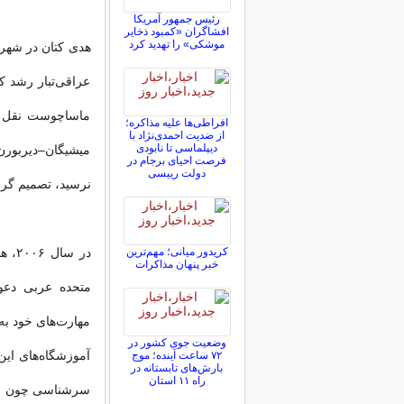
رئیس جمهور آمریکا
افشاگران «کمبود ذخایر
موشکی» را تهدید کرد
هدی کتان در شهر اک
عراقی‌تبار رشد ک
ماساچوست نقل مک
افراطی‌ها علیه مذاکره؛
از ضدیت احمدی‌نژاد با
دیپلماسی تا نابودی
میشیگان–دیربورن 
فرصت احیای برجام در
دولت رییسی
نرسید، تصمیم گرفت
کریدور میانی؛ مهم‌ترین
در س
خبر پنهان مذاکرات
متحده عربی دعو
مهارت‌های خود به
وضعیت جوی کشور در
آموزشگاه‌های ای
۷۲ ساعت آینده؛ موج
بارش‌های تابستانه در
راه ۱۱ استان
سرشناسی چون اوا