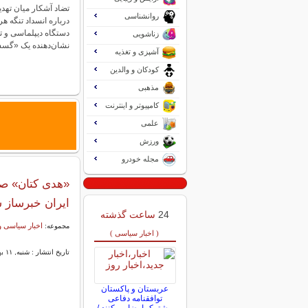
تضاد آشکار میان تهد
روانشناسی
درباره انسداد تنگه ه
دستگاه دیپلماسی و تو
زناشویی
نشان‌دهنده یک «گ
آشپزی و تغذیه
کودکان و والدین
مذهبی
کامپیوتر و اینترنت
علمی
ورزش
مجله خودرو
«هدی کتان» صا
ایران خبرساز
24
ساعت گذشته
اخبار سیاسی و
مجموعه:
( اخبار سیاسی )
تاریخ انتشار : شنبه, ۱۱ بهمن ۱۴۰۴ ۱۲:۵۸
عربستان و پاکستان
توافقنامه دفاعی