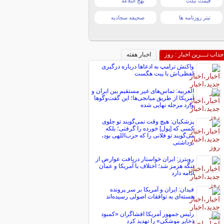
قیمت تبلت
نهج البلاغه
تیتر روزنامه ها
صحیفه سجادیه
جذاب تـــرین اخبار : روز
اخبار هفته
واکنش ترامپ به ادعاها درباره درگیری
لفظی‌اش با پیت هگست
العربیه: تماس‌های غیر مستقیم بین ایران و
آمریکا از طریق میانجی‌ها؛ این گفت‌و‌گو‌ها
وارد مرحله نهایی شده
پزشکیان: هیچ وقت نمی‌گویند تو جلوی
کسی که [پول] خورده را گرفتی؛ بلکه
می‌گویند تو فلانی را که حزب‌اللهی بود،
برداشتی
رویترز: ایران خواستار دریافت عوارض از
تنگه هرمز شد؛ اختلاف با آمریکا و عمان
ادامه دارد
فیدان: ایران و آمریکا بر سر پرونده
هسته‌ای به توافقات اصولی رسیده‌اند
رئیس جمهور آمریکا افشاگران «کمبود
ذخایر موشکی» را تهدید کرد