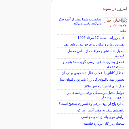
امروز
در بیتوته
شخصیت شما بیش از آنچه فکر
می‌کنید تغییر می‌کند
فال روزانه - شنبه 17 مرداد 1405
بهترین زمان و مکان برای خواندن دعای عهد
اصول شستشو و مراقبت از لباس مخمل
کبریتی
عمعق بخاری شاعر پارسی گوی سدهٔ پنجم و
ششم قمری
اختلال کاتاتونیا: علائم، علل، تشخیص و درمان
دستور تهیه باقلوای گل رز ؛ تاپترین باقلوای دنیا
مدل های لباس از جنس ملانژ
عوامل دخیل در مشکل توقف برنامه ها در
اندروید + راه حل
آیا ازدواج از روی ترحم و دلسوزی صحیح است؟
راهنمای سفر به هفت آبشار تیرکن
آرایش موی بلند زنانه و مجلسی
سخنان بزرگان درباره فلسفه