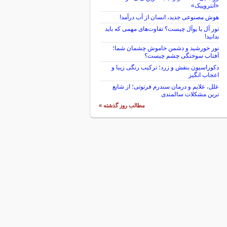
«آنتروپیک»
هوش مصنوعی جدید، انسان از آب درآمد!
تور آل یا یوآل چیست؟ تفاوت‌های مهمی که باید
بدانید!
نور خورشید و دشمن خاموش چشمان شما؛
آفتاب سوختگی چشم چیست؟
دکوراسیون بنفش و زرد؛ ترکیب رنگی زیبا و
اعجاب انگیز
علل، علایم و درمان سندرم فرتوتی؛ از شایع
ترین مشکلات سالمندی
مطالب روز گذشته »