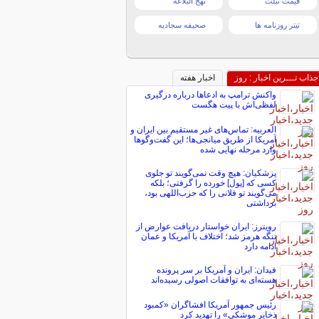
قیمت تبلت
نهج البلاغه
تیتر روزنامه ها
صحیفه سجادیه
جذاب تـــرین اخبار : روز
اخبار هفته
واکنش ترامپ به ادعاها درباره درگیری
لفظی‌اش با پیت هگست
العربیه: تماس‌های غیر مستقیم بین ایران و
آمریکا از طریق میانجی‌ها؛ این گفت‌و‌گو‌ها
وارد مرحله نهایی شده
پزشکیان: هیچ وقت نمی‌گویند تو جلوی
کسی که [پول] خورده را گرفتی؛ بلکه
می‌گویند تو فلانی را که حزب‌اللهی بود،
برداشتی
رویترز: ایران خواستار دریافت عوارض از
تنگه هرمز شد؛ اختلاف با آمریکا و عمان
ادامه دارد
فیدان: ایران و آمریکا بر سر پرونده
هسته‌ای به توافقات اصولی رسیده‌اند
رئیس جمهور آمریکا افشاگران «کمبود
ذخایر موشکی» را تهدید کرد