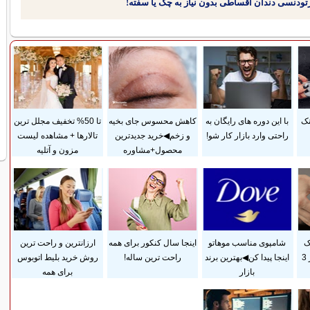
نک
با این دوره های رایگان به
کاهش محسوس جای بخیه
تا 50% تخفیف مجلل ترین
راحتی وارد بازار کار شو!
و زخم◀خرید جدیدترین
تالارها + مشاهده لیست
محصول+مشاوره
مزون و آتلیه
ک
شامپوی مناسب موهاتو
اینجا سال کنکور برای همه
ارزانترین و راحت ترین
پوستی زایمان فقط در 3
اینجا پیدا کن◀بهترین برند
راحت ترین ساله!
روش خرید بلیط اتوبوس
بازار
برای همه