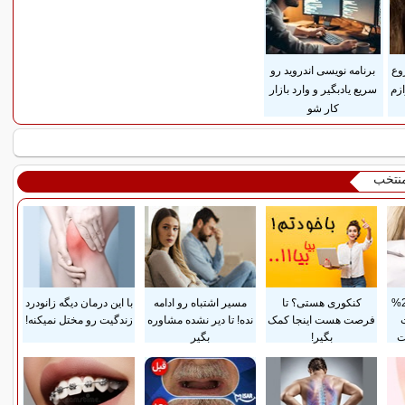
وع
برنامه نویسی اندروید رو
وازم
سریع یادبگیر و وارد بازار
کار شو
منتخب
پرداخت قسطی و 25%
کنکوری هستی؟ تا
مسیر اشتباه رو ادامه
با این درمان دیگه زانودرد
فرصت هست اینجا کمک
نده! تا دیر نشده مشاوره
زندگیت رو مختل نمیکنه!
ت
بگیر!
بگیر