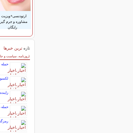
ارتودنسی+ویزیت و
مشاوره و جرم گیر
رایگان
تازه
ترین خبرها
سایر خبرهای داغ
(روزنامه، سیاست و جا
حمله س
لکسوس LX۶۰۰؛ خودرو ۱۱۰ میل
زاینده
حمله 
رمزگش