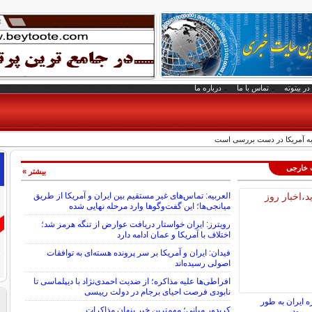
در بیتوته
تماس با ما
درباره ما
 به آمریکا در دست بررسی است
ت خارجی
بیشتر »
العربیه: تماس‌های غیر مستقیم بین ایران و آمریکا از طریق
میانجی‌ها؛ این گفت‌و‌گو‌ها وارد مرحله نهایی شده
رویترز: ایران خواستار دریافت عوارض از تنگه هرمز شد؛
اختلاف با آمریکا و عمان ادامه دارد
فیدان: ایران و آمریکا بر سر پرونده هسته‌ای به توافقات
اصولی رسیده‌اند
افراطی‌ها علیه مذاکره؛ از ضدیت احمدی‌نژاد با دیپلماسی تا
نابودی فرصت احیای برجام در دولت رییسی
ه ایران به طور
کریدور میانی؛ مهم‌ترین خبر پنهان مذاکرات
ی‌رود