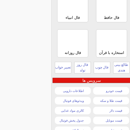
فال حافظ
فال انبیاء
استخاره با قرآن
فال روزانه
طالع بینی
فال روز
فال چوب
تعبیر خواب
هندی
تولد
سرویس ها
قیمت خودرو
اطلاعات دارویی
قیمت طلا و سکه
ویدئوهای فوتبال
قیمت دلار
کالری مواد غذایی
قیمت موبایل
جدول پخش فوتبال