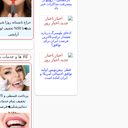
بازگشایی؟؛ روبیو از
پیشرفت مذاکرات خبر
داد
حراج تابستانه روژا شر
شد◀تا 50% تخفیف ل
ادعای بلومبرگ درباره
آرایشی
هشدار ترامپ/آخرین
فرصت ایران برای
توافق؟
کالا ها و خدمات 
قطر: پیش‌نویس اولیه
توافق احتمالی آمریکا و
ایران آماده است
تخفیف تمام خدمات
دندانپزشکی◀فرص
محدود