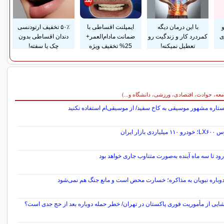
با این درمان دیگه
ایمپلنت اقساطی با
۵۰٪ تخفیف ارتودنسی
ی
کمردرد کار و زندگیت رو
ضمانت مادام‌العمر+
دندان اقساطی بدون
تعطیل نمیکنه!
25% تخفیف ویژه
چک یا سفته!
معه، حوادث، اقتصادی، ورزشی، دانشگاه و...)
تاره مشهور موسیقی به کاخ سفید/ از موسیقی‌ام استفاده نکنید
یاردی بازار ایران
‌رود تا سه ماه آینده به‌صورت متناوب جاری خواهد بود
دوباره نبویان به مذاکره؛ خسارت محض است و مانع جنگ هم نمی‌شود
ایی از مأموریت فوری پاکستان در تهران/ خطر حمله دوباره بعد از حج جدی است؟