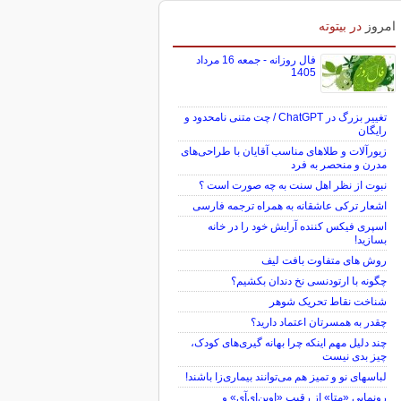
امروز
در بیتوته
فال روزانه - جمعه 16 مرداد
1405
تغییر بزرگ در ChatGPT / چت متنی نامحدود و
رایگان
زیورآلات و طلاهای مناسب آقایان با طراحی‌های
مدرن و منحصر به فرد
نبوت از نظر اهل سنت به چه صورت است ؟
اشعار ترکی عاشقانه به همراه ترجمه فارسی
اسپری فیکس کننده آرایش خود را در خانه
بسازید!
روش های متفاوت بافت لیف
چگونه با ارتودنسی نخ دندان بکشیم؟
شناخت نقاط تحریک شوهر
چقدر به همسرتان اعتماد دارید؟
چند دلیل مهم اینکه چرا بهانه گیری‌های کودک،
چیز بدی نیست
لباس‎های نو و تمیز هم می‌توانند بیماری‌زا باشند!
رونمایی «متا» از رقیب «اوپن‌ای‌آی» و