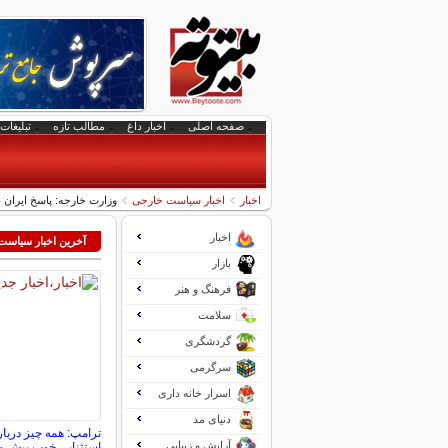
صفحه اصلی
اخبار داغ
مطالب تازه
تبلیغات 
اخبار
اخبار سیاست خارجی
وزارت خارجه: پاسخ ایران
اخبار
آخرین اخبار سیاس
بازار
فرهنگ و هنر
سلامت
گردشگری
سرگرمی
اسرار خانه داری
دنیای مد
ترامپ: همه چیز دربار
آرایش و زیبایی
استثنایی خوب پیش م