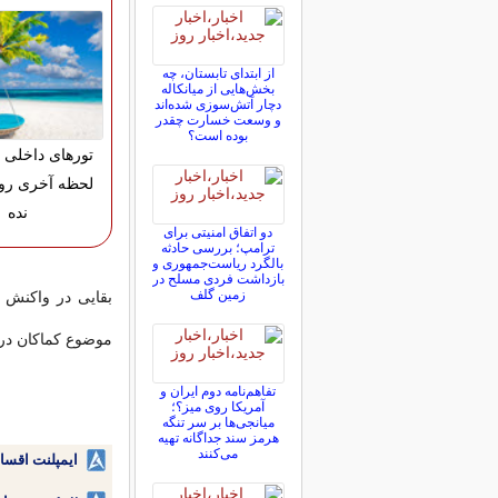
از ابتدای تابستان، چه
بخش‌هایی از میانکاله
دچار آتش‌سوزی شده‌اند
و وسعت خسارت چقدر
بوده است؟
تورهای داخلی 
لحظه آخری رو
نده
دو اتفاق امنیتی برای
ترامپ؛ بررسی حادثه
بالگرد ریاست‌جمهوری و
بازداشت فردی مسلح در
زمین گلف
بقایی در واکنش ب
موضوع کماکان در 
تفاهم‌نامه دوم ایران و
آمریکا روی میز؟؛
میانجی‌ها بر سر تنگه
هرمز سند جداگانه تهیه
می‌کنند
ایمپلنت اقسا