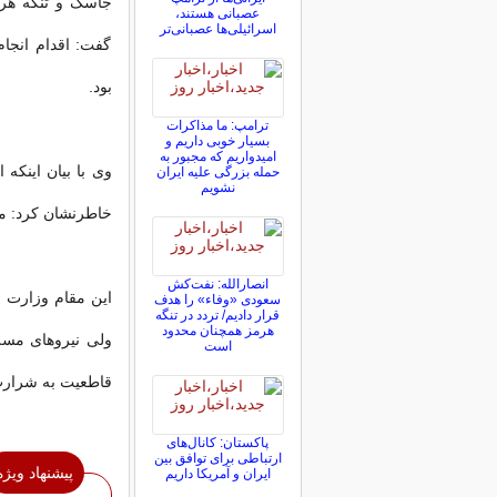
جاسک و تنگه هر
عصبانی هستند،
اسرائیلی‌ها عصبانی‌تر
گفت: اقدام انجا
بود.
ترامپ: ما مذاکرات
بسیار خوبی داریم و
امیدواریم که مجبور به
وی با بیان اینکه
حمله بزرگی علیه ایران
نشویم
خاطرنشان کرد: مد
انصارالله: نفت‌کش
این مقام وزارت 
سعودی «وفاء» را هدف
قرار دادیم/ تردد در تنگه
هرمز همچنان محدود
ولی نیروهای مسلح
است
قاطعیت به شرارت‌
پاکستان: کانال‌های
ارتباطی برای توافق بین
پیشنهاد ویژه
ایران و آمریکا داریم