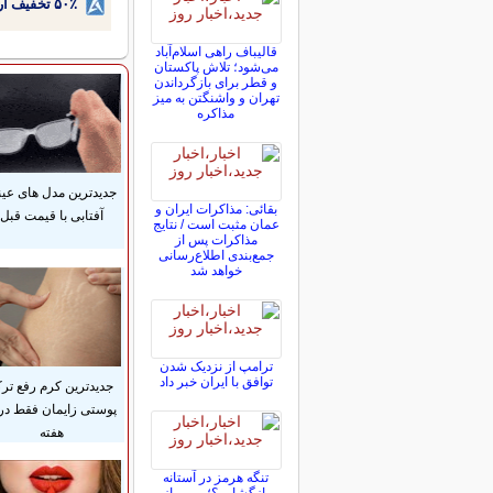
۵۰٪ تخفیف ارتودنسی دندان اقساطی بدون نیاز به چک یا سفته!
قالیباف راهی اسلام‌آباد
می‌شود؛ تلاش پاکستان
و قطر برای بازگرداندن
تهران و واشنگتن به میز
مذاکره
جدیدترین مدل های عی
بقائی: مذاکرات ایران و
آفتابی با قیمت قبل
عمان مثبت است / نتایج
مذاکرات پس از
جمع‌بندی اطلاع‌رسانی
خواهد شد
ترامپ از نزدیک شدن
توافق با ایران خبر داد
جدیدترین کرم رفع تر
هفته
تنگه هرمز در آستانه