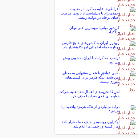
افراطی‌ها علیه مذاکره؛ از ضدیت
احمدی‌نژاد با دیپلماسی تا نابودی فرصت
احیای برجام در دولت رییسی
کریدور میانی؛ مهم‌ترین خبر پنهان
مذاکرات
رویترز: ایران به کشورهای خلیج فارس
درباره حمله احتمالی آمریکا هشدار داد
ترامپ: مذاکرات با ایران به خوبی پیش
می‌رود
بقایی: توافق با عمان به‌تنهایی به معنای
امن شدن تنگه هرمز برای کشتی‌های
عبوری نیست
آمریکا تحریم‌های اعمال‌شده علیه شرکت
هواپیمایی فلای بغداد را حذف کرد
درآمد میلیاردی از تنگه هرمز؛ واقعیت یا
اغراق؟
اوکراین، روسیه را هدف حمله قرار داد/
آمار کشته و زخمی ها اعلام شد