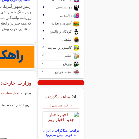
رئیس‌جمهور آمریکا با 
روانشناسی
وزیر جنگ خود راضی ا
زناشویی
روزنامه واشنگتن پست
که همه چیز در رابطه ب
آشپزی و تغذیه
استثنایی خوب پیش…
کودکان و والدین
مذهبی
کامپیوتر و اینترنت
علمی
ورزش
مجله خودرو
وزارت خارجه: 
اخبار سیاست 
مجموعه:
24
ساعت گذشته
( اخبار سیاسی )
تاریخ انتشار : جمعه, ۱۸ اردیبهشت ۱۴۰۵ ۱۸:۲۵
ترامپ: مذاکرات با ایران
به خوبی پیش می‌رود