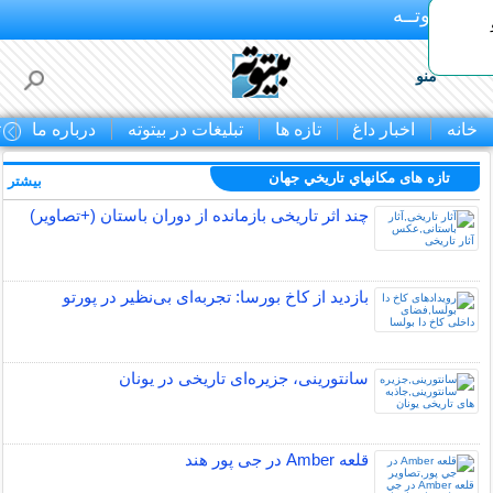
بـیتوتــه
منو
خانه
اخبار داغ
تازه ها
تبلیغات در بیتوته
درباره ما
ت
تازه های مكانهاي تاريخي جهان
بیشتر »
چند اثر تاریخی بازمانده از دوران باستان (+تصاویر)
بازدید از کاخ بورسا: تجربه‌ای بی‌نظیر در پورتو
سانتورینی، جزیره‌ای تاریخی در یونان
قلعه Amber در جی پور هند