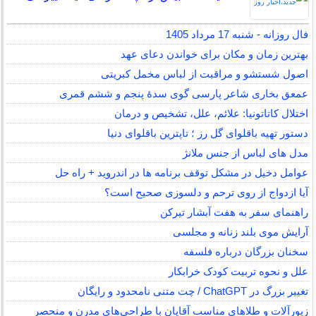
فال روزانه - شنبه 17 مرداد 1405
بهترین زمان و مکان برای خواندن دعای عهد
اصول شستشو و مراقبت از لباس مخمل کبریتی
عمعق بخاری شاعر پارسی گوی سدهٔ پنجم و ششم قمری
اختلال کاتاتونیا: علائم، علل، تشخیص و درمان
دستور تهیه باقلوای گل رز ؛ تاپترین باقلوای دنیا
مدل های لباس از جنس ملانژ
عوامل دخیل در مشکل توقف برنامه ها در اندروید + راه حل
آیا ازدواج از روی ترحم و دلسوزی صحیح است؟
راهنمای سفر به هفت آبشار تیرکن
آرایش موی بلند زنانه و مجلسی
سخنان بزرگان درباره فلسفه
علل و نحوه تربیت کودک خرابکار
تغییر بزرگ در ChatGPT / چت متنی نامحدود و رایگان
زیورآلات و طلاهای مناسب آقایان با طراحی‌های مدرن و منحصر