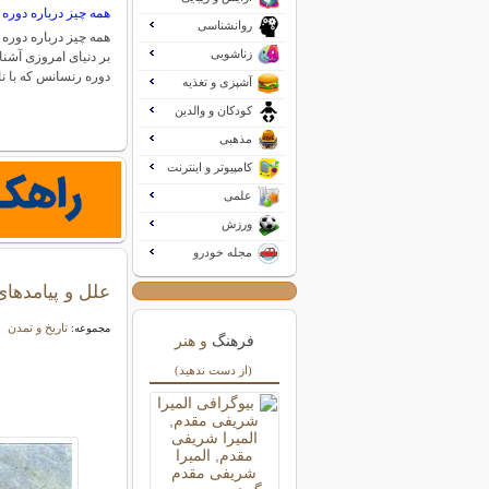
همه چیز درباره دوره
روانشناسی
همه چیز درباره دوره 
زناشویی
بر دنیای امروزی آشن
دوره رنسانس که با ن
آشپزی و تغذیه
کودکان و والدین
مذهبی
کامپیوتر و اینترنت
علمی
ورزش
مجله خودرو
علل و پیامدها
تاریخ و تمدن
مجموعه:
فرهنگ
و هنر
(از دست ندهید)