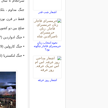
جنگ مداوم ، بلکه
اشعار شب قدر
فقط در قرن نوزد
صلح بین دو کشور
• جنگ ادواردین (1337-1360) پس از ادوارد سوم انگلستان
نحوه انتخاب زنان
حرمسرای قاجار چگونه
• جنگ کارولین (1369-1389) پس از شارل پنجم فرانسه.
بود؟
• جنگ لنکستریا (1415-1453) پس از خانه سلطنتی انگلستان ، لانکسترها.
اشعار روز عرفه