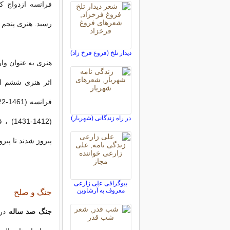
رسید. هنری پنجم انگلستان
ديدار تلخ (فروغ فرخ زاد)
هنری به عنوان وا
در راه زندگانی (شهریار)
پیروز شدند تا پیرو
بیوگرافی علی زارعی
معروف به آرشاوین
جنگ و صلح
جنگ صد ساله