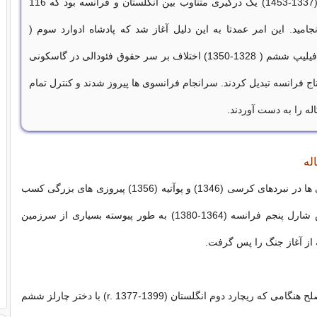
(1337-1453) یک درگیری متناوب بین انگلستان و فرانسه بود که 116
امید. این امر عمدتا به این دلیل آغاز شد که پادشاه ادوارد سوم (
1327-1377) و فیلیپ ششم ( 1328-1350) اختلاف بر سر حقوق فئودالی در گاسکونی
 تاج فرانسه تبدیل کردند. سرانجام فرانسوی ها پیروز شدند و کنترل تمام
له را به دست آوردند.
له
در ابتدا ، انگلیسی ها در نبردهای کرسی (1346) و پوآتیه (1356) پیروزی های بزرگی کسب
کردند ، اما سپس شارل پنجم فرانسه (1364-1380) به طور پیوسته بسیاری از سرزمین
 از آغاز جنگ را پس گرفت.
پس از یک دوره صلح هنگامی که ریچارد دوم انگلستان (r. 1377-1399) با دختر چارلز ششم