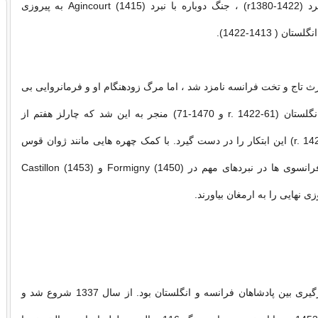
فرانسه ازدواج کرد (r1380-1422) ، جنگ دوباره با نبرد Agincourt (1415) به پیروزی
 ( 1413-1422).
رث تاج و تخت فرانسه نامزد شد ، اما مرگ زودهنگام او و فرمانروایی بی
اثر هنری ششم انگلستان (r. 1422-61 و 1470-71) منجر به این شد که چارلز هفتم از
فرانسه (r. 1422-1461) این ابتکار را در دست گیرد. با کمک چهره هایی مانند ژوان قوس
(1412-1431) ، فرانسوی ها در نبردهای مهم در Formigny (1450) و Castillon (1453)
زی نهایی را به ارمغان بیاورند.
درگیری بین پادشاهان فرانسه و انگلستان بود. از سال 1337 شروع شد و