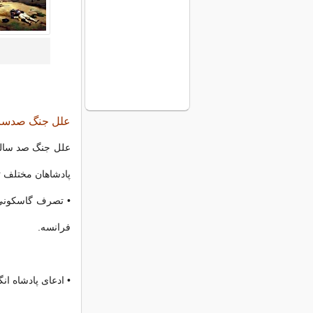
علل جنگ صدسا
علل جنگ صد ساله ب
پادشاهان مختلف ت
• تصرف گاسکونی 
فرانسه.
• ادعای پادشاه ا