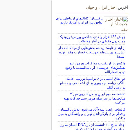
آخرین
اخبار ایران و جهان
پاکستان: کانال‌های ارتباطی برای
توافق بین ایران و آمریکا داریم
جهش 122 هزار واحدی شاخص بورس؛ ورود یک
همت پول حقیقی در آغاز معاملات
از ابتدای تابستان، چه بخش‌هایی از میانکاله دچار
آتش‌سوزی شده‌اند و وسعت خسارت چقدر بوده
است؟
واکنش بازار نفت به مذاکرات هرمز/ عبور
نفتکش‌های عربستان از باب‌المندب با وجود
تهدید انصارالله
دو اتفاق امنیتی برای ترامپ؛ بررسی حادثه
بالگرد ریاست‌جمهوری و بازداشت فردی مسلح
در زمین گلف
تفاهم‌نامه دوم ایران و آمریکا روی میز؟؛
میانجی‌ها بر سر تنگه هرمز سند جداگانه تهیه
می‌کنند
قالیباف راهی اسلام‌آباد می‌شود؛ تلاش پاکستان
و قطر برای بازگرداندن تهران و واشنگتن به میز
مذاکره
اجداد شبح ما؛ دانشمندان در DNA انسان مدرن
ردپای دو گونه مرموز را کشف کردند