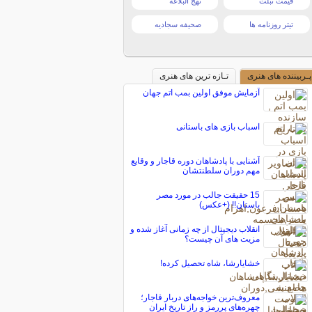
قیمت تبلت
نهج البلاغه
تیتر روزنامه ها
صحیفه سجادیه
پـربیننده های هنری
تـازه ترین های هنری
آزمایش موفق اولین بمب اتم جهان
اسباب بازی های باستانی
آشنایی با پادشاهان دوره قاجار و وقایع
مهم دوران سلطنتشان
15 حقیقت جالب در مورد مصر
باستان!! (+عکس)
انقلاب دیجیتال از چه زمانی آغاز شده و
مزیت های آن چیست؟
خشایارشا، شاه تحصیل کرده!
معروف‌ترین خواجه‌های دربار قاجار؛
چهره‌های پررمز و راز تاریخ ایران