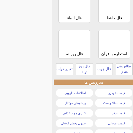
فال حافظ
فال انبیاء
استخاره با قرآن
فال روزانه
طالع بینی
فال روز
فال چوب
تعبیر خواب
هندی
تولد
سرویس ها
قیمت خودرو
اطلاعات دارویی
قیمت طلا و سکه
ویدئوهای فوتبال
قیمت دلار
کالری مواد غذایی
قیمت موبایل
جدول پخش فوتبال