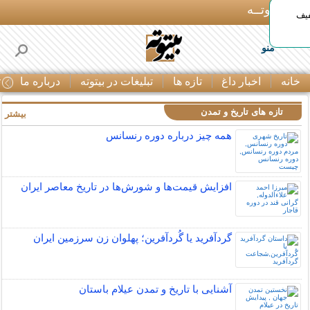
بـیتوتــه
د◀تا 50% تخفیف
منو
خانه
اخبار داغ
تازه ها
تبلیغات در بیتوته
درباره ما
ت
تازه های تاریخ و تمدن
بیشتر »
همه چیز درباره دوره رنسانس
افزایش قیمت‌ها و شورش‌ها در تاریخ معاصر ایران
گردآفرید یا گُردآفرین؛ پهلوان زن سرزمین ایران
آشنایی با تاریخ و تمدن عیلام باستان