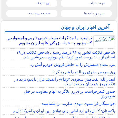
قیمت تبلت
نهج البلاغه
تیتر روزنامه ها
صحیفه سجادیه
آخرین اخبار ایران و جهان
ترامپ: ما مذاکرات بسیار خوبی داریم و امیدواریم
که مجبور به حمله بزرگی علیه ایران نشویم
شاخص فلاکت کشور به ۹۶ درصد رسید / شاخص فلاکت در ۱۹
استان از ۱۰۰ درصد عبور کرد؛ ایلام دوباره صدرنشین شد
مرد معتاد همسرش را به خاطر فروش خودرو آتش زد
وینیسیوس حقوق رونالدو را هم رد کرد!
انصارالله: نفت‌کش سعودی «وفاء» را هدف قرار دادیم/ تردد در
تنگه هرمز همچنان محدود است
صدور کیفرخواست برای زن بلاگر به اتهام معاونت در قتل
شوهرش
خواستگار فرانسوی مهدی طارمی را بشناسید
پاکستان: کانال‌های ارتباطی برای توافق بین ایران و آمریکا داریم