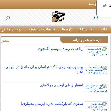
بـیتوتــه
ی های
منو
خانه
اخبار داغ
تازه ها
تبلیغات در بیتوته
درباره ما
ت
تازه های شعر و ترانه
بیشتر »
رباعیات زیبای مهستی گنجوی
بیا بنویسیم روی خاک؛ ترانه‌ای برای ماندن در جهانی
گذرا
اشعار زیبای اوحدی مراغه‌ای
سفری که بازگشت ندارد (پژمان بختیاری)