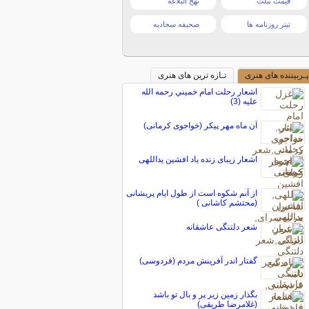
قیمت تبلت
نهج البلاغه
تیتر روزنامه ها
صحیفه سجادیه
پـربیننده های هنری
تـازه ترین های هنری
اشعار رحلت امام خميني رحمه الله
عليه (3)
آن ماه مهر پیکر (خواجوی کرمانی)
اشعار زیبای زنده یاد افشین یداللهی
از آنم شکوه است از طول ایام پریشانی
(محتشم کاشانی )
شعر دلتنگی عاشقانه
گفتار اندر آفرینش مردم (فردوسی)
بگذار زمین زیر پر و بال تو باشد
(غلامرضا طریقی)