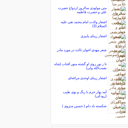
متن مولودی سالروز ازدواج حضرت
علی و حضرت فاطمه
اشعار ولادت امام محمد تقی علیه
السلام (3)
اشعار زیبای پاییزی
شعر مهدی اخوان ثالث در مورد مادر
تا ز نور روی او گشته منور آفتاب (شاه
نعمت‌الله ولی)
اشعار زیبای اوحدی مراغه‌ای
آمد بهار خرم با رنگ و بوی طیب
(رودکی)
شکسته باد دلم ( حسین منزوی )