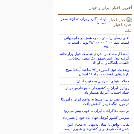
آخرین
اخبار ایران و جهان
آیا آب گازدار برای دندان‌ها مضر
است؟
آقای رضاییان؛ حتی با درخشش در جام جهانی
قیمت شما ۴۸٬۰۰۰٬۰۰۰٬۰۰۰ تومان است نه
۲۵۰٬۰۰۰٬۰۰۰٬۰۰۰
استقلال مستعمره فردی شده که قول وزارتخانه
گرفته بود/ رئیس‌جمهور یک بدهی انتخاباتی
داشت، باشگاه را به او داد!
وضعیت جوی کشور در ۷۲ ساعت آینده؛ موج
بارش‌های تابستانه در راه ۱۱ استان
حملات هوایی اسراییل به جنوب لبنان
رویترز: ایران به کشورهای خلیج فارس درباره
حمله احتمالی آمریکا هشدار داد
قیمت نفت در پی امیدها به توافق ایران و آمریکا
در مورد تنگه هرمز، کاهش یافت
ترامپ: مذاکرات با ایران به خوبی پیش می‌رود
سومین کشور کوچک جهان نام خود را تغییر داد
بقایی: توافق با عمان به‌تنهایی به معنای امن
شدن تنگه هرمز برای کشتی‌های عبوری نیست