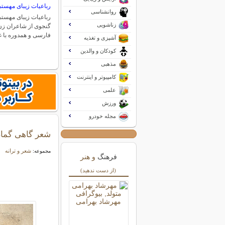
رباعیات زیبای مهست
روانشناسی
رباعیات زیبای مهس
زناشویی
گنجوی از شاعران زن 
فارسی و همدوره با 
آشپزی و تغذیه
کودکان و والدین
مذهبی
کامپیوتر و اینترنت
علمی
ورزش
مجله خودرو
شعر گاهی گمان
شعر و ترانه
مجموعه:
فرهنگ
و هنر
(از دست ندهید)