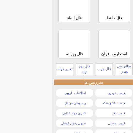
فال حافظ
فال انبیاء
استخاره با قرآن
فال روزانه
طالع بینی
فال روز
فال چوب
تعبیر خواب
هندی
تولد
سرویس ها
قیمت خودرو
اطلاعات دارویی
قیمت طلا و سکه
ویدئوهای فوتبال
قیمت دلار
کالری مواد غذایی
قیمت موبایل
جدول پخش فوتبال