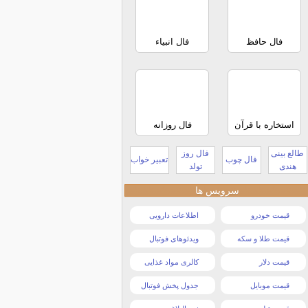
فال حافظ
فال انبیاء
استخاره با قرآن
فال روزانه
طالع بینی
فال روز
فال چوب
تعبیر خواب
هندی
تولد
سرویس ها
قیمت خودرو
اطلاعات دارویی
قیمت طلا و سکه
ویدئوهای فوتبال
قیمت دلار
کالری مواد غذایی
قیمت موبایل
جدول پخش فوتبال