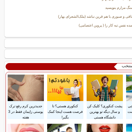
نگ مزارم بنویسید
قی و صبوری با هم قرین نباشد (ملک‌الشعرای بهار)
مده نفس تبه کار را ( پروین اعتصامی)
منتخب
جی
پشت کنکوری؟ کلیک کن
کنکوری هستی؟ تا
جدیدترین کرم رفع ترک
ست
و سال دیگه تو بهترین
فرصت هست اینجا کمک
پوستی زایمان فقط در 3
دانشگاه هستی
بگیر!
هفته