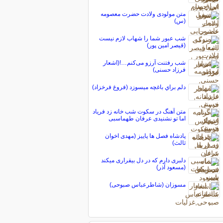
متن مولودی ولادت حضرت معصومه
(س)
شب عبور شما را شهاب لازم نیست
(قیصر امین پور)
شب رفتنت آرزو می‌کنم…!(اشعار
فرزاد حسنی)
دلم براي باغچه ميسوزد (فروغ فرخزاد)
متن آهنگ در سکوت شب خانه زد فریاد
اما تو نشنیدی عرفان طهماسبی
پادشاه فصل ها پاییز (مهدی اخوان
ثالث)
دلبری دارم که در دل بیقراری میکند
(مسعود آذر)
مسوزان (شاطرعباس صبوحی)