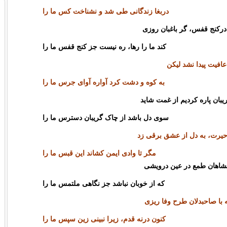
دربغا زندگانی طی شد و نشناخت کس ما را
درکنج قفس‌، گر باغبان روزی
کند ما را رها، ره نیست جز کنج قفس ما را
افیت پیدا نشد لیکن
به کوه و دشت کرد آواره آوای جرس ما را
بان پاره کردیم از غمت شاید
سوی دل باشد از چاک گریبان دسترس ما را
حیرت‌، به دل از عشق برقی زد
مگر تا وادی ایمن کشاند این قبس ما را
نشاهان طمع در عین درویشی
که از خوبان نباشد جز نگاهی ملتمس ما را
 با صاحبدلان طرح وفا ریزی
کنون درنه قدم‌، زیرا نبینی زین سپس ما را