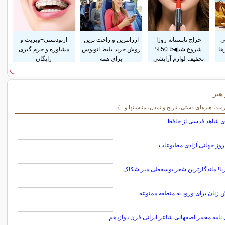
ی
حراج تابستانه روژا
ارزانترین و راحت ترین
ارتودنسی+ویزیت و
ها
شروع شد◀تا 50%
روش خرید بلیط اتوبوس
مشاوره و جرم گیری
تخفیف لوازم آرایشی
برای همه
رایگان
هنر
و هنر
رمند، هنرهای دستی، تاریخ و تمدن، مناسبتها و...)
ی شاهد قدسی از حافظ
ریا! ماندگارترین شعر یوسفعلی میر شکاک
زنان برای ورود به منطقه ممنوعه
 نامه مجمر اصفهانی شاعر ایرانی قرن دوازدهم