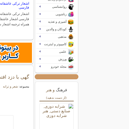
اشعار ترکی عاشقانه 
روانشناسی
فارسی
اشعار ترکی عاشقانه 
زناشویی
فارسی اشعار عاشقانه
آشپزی و تغذیه
همراه ترجمه اشعار
کودکان و والدین
مذهبی
کامپیوتر و اینترنت
علمی
ورزش
مجله خودرو
گهی با دزد افت
شعر و ترانه
مجموعه:
فرهنگ
و هنر
(از دست ندهید)