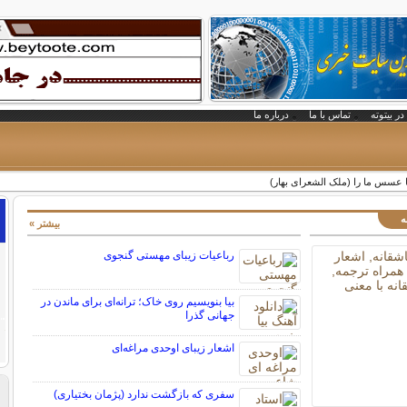
در بیتوته
تماس با ما
درباره ما
 با عسس ما را (ملک الشعرای بهار)
ه
بیشتر »
رباعیات زیبای مهستی گنجوی
بیا بنویسیم روی خاک؛ ترانه‌ای برای ماندن در
جهانی گذرا
اشعار زیبای اوحدی مراغه‌ای
سفری که بازگشت ندارد (پژمان بختیاری)