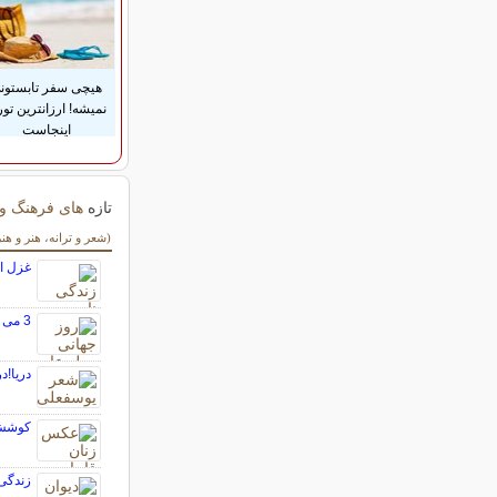
هیچی سفر تابستون
نمیشه! ارزانترین تور
اینجاست
تازه
های فرهنگ و 
سایر مطالب فرهنگ 
(شعر و ترانه، هنر و هن
غزل ا
3 می روز جهانی آزادی مطبوعات
دریا!د
کوشش 
زندگی