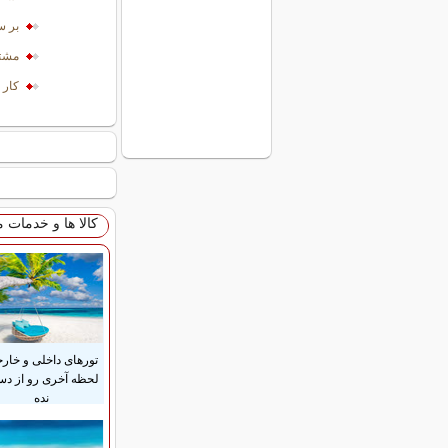
بر س
مشتا
کار 
کالا ها و خدمات 
تورهای داخلی و خار
لحظه آخری رو از د
نده