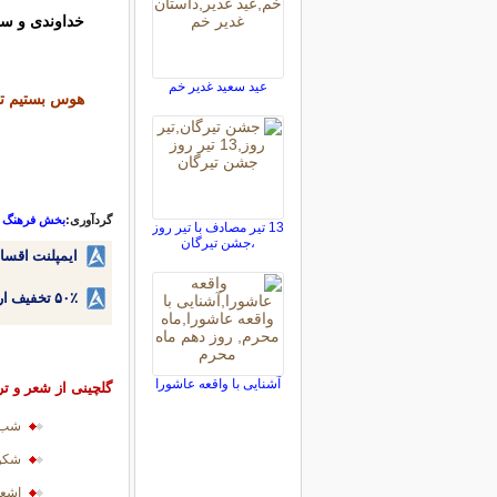
خداوندی و سلط
عید سعید غدیر خم
هوس بستیم تا
گردآوری:
بخش فرهنگ و 
13 تیر مصادف با تیر روز
،جشن تیرگان
ایمپلنت اقسا
۵۰٪ تخفیف ارتودنسی دندان اقساطی بدون نیاز به چک یا سفته!
آشنایی با واقعه عاشورا
گلچینی از شعر و تر
شب ف
شکوه
اشعا