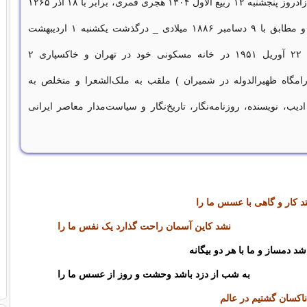
محمدتقی بهار (زادروز پنجشنبه ۱۲ ربیع الاول ۱۳۰۴ هجری قمری، برابر با ۱۸ آذر ۱۲۶۵
هجری شمسی و مطابق با ۹ دسامبر ۱۸۸۶ میلادی _ درگذشت یکشنبه ۱ اردیبهشت
۱۳۳۰، برابر با ۲۲ آوریل ۱۹۵۱ در خانه مسکونی خود در تهران و خاکسپاری ۲
رامگاه ظهیرالدوله در شمیران ) ملقب به ملک‌الشعرا و متخلص به
دیب، نویسنده، روزنامه‌نگار، تاریخ‌نگار و سیاست‌مدار معاصر ایرانی
تد کار و گاهی با عسس ما را
نشد کاین آسمان راحت گذارد یک ‌نفس ما را
 دمساز و ما با هر دو بیگانه
به ‌شب ‌از دزد باشد وحشت ‌و روز از عسس‌ ما را
ناکسان گشتیم در عالم