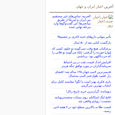
آخرین
اخبار ایران و جهان
العربیه: تماس‌های غیر مستقیم
بین ایران و آمریکا از طریق
میانجی‌ها؛ این گفت‌و‌گو‌ها وارد
مرحله نهایی شده
تأثیر پنهانی داروهای جدید لاغری بر چشم‌ها!
بازگشت کتابی بعد از ۱۵۰سال
پزشکیان: هیچ وقت نمی‌گویند تو جلوی کسی که
[پول] خورده را گرفتی؛ بلکه می‌گویند تو فلانی را
که حزب‌اللهی بود، برداشتی
افزایش اندک قیمت نفت در پی احتیاط
سرمایه‌گذاران در مورد توافق تنگه هرمز
قدیمی‌ترین لامپ جهان ۱۲۵ ساله شد؛ افشای
راز علمی طول‌عمر لامپ سنتنیال
بازی فکری بهتر است یا لگو؟ مقایسه کامل برای
انتخاب بهترین سرگرمی
دیومانده، گران‌ترین خرید تاریخ رئال!
فاتح لیگ اسکاتلند روی نیمکت منچستریونایتد
نشست؛ رویایم واقعی شد
قیمت طلا به بالاترین سطح خود در ۷ هفته اخیر
رسید،