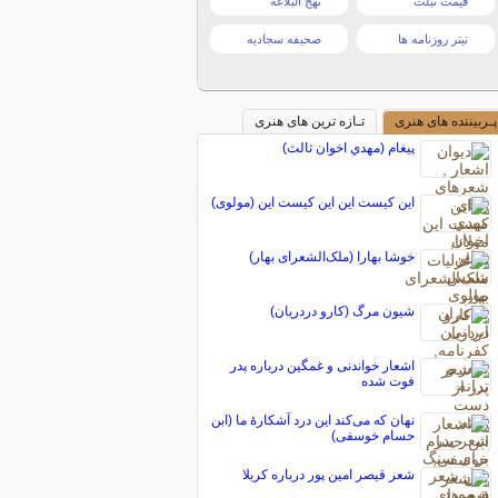
قیمت تبلت
نهج البلاغه
تیتر روزنامه ها
صحیفه سجادیه
پـربیننده های هنری
تـازه ترین های هنری
پيغام (مهدي اخوان ثالث)
این کیست این این کیست این (مولوی)
خوشا بهارا (ملک‌الشعرای بهار)
شیون مرگ (کارو دردریان)
اشعار خواندنی و غمگین درباره پدر
فوت شده
نهان که می‌کند این درد آشکارهٔ ما (ابن
حسام خوسفی)
شعر قیصر امین پور درباره کربلا