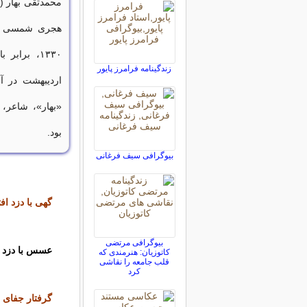
زندگینامه فرامرز پایور
اردیبهشت در آ
«بهار»، شاعر، ا
بود.
بیوگرافی سیف فرغانی
گهی با دزد اف
بیوگرافی مرتضی
عسس با دزد شد
کاتوزیان: هنرمندی که
قلب جامعه را نقاشی
کرد
گرفتار جفای 