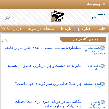
بـیتوتــه
منو
خانه
اخبار داغ
تازه ها
تبلیغات در بیتوته
درباره ما
ت
تازه های آکادمی هنر
بیشتر »
سیاه‌بازی؛ نمایشی سنتی با نقدی طنزآمیز بر جامعه
تئاتر بداهه چیست و چرا بازیگران عاشق آن هستند
چرا طبلا جذاب‌ترین ساز کوبه‌ای جهان است؟
عکاسی ماجراجویانه: هنری برای ثبت لحظات
هیجان‌انگیز و خارق‌العاده