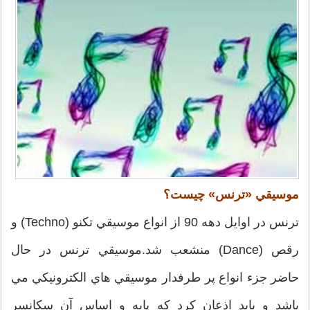
موسيقي «ترنس» چيست؟
ترنس در اوايل دهه 90 از انواع موسيقي تکنو (Techno) و
رقص (Dance) منشعب شد.موسيقي ترنس در حال
حاضر جزء انواع پر طرفدار موسيقي هاي الکترونيکي مي
باشد و بايد اذعان کرد که پايه و اساس آن سکانسر