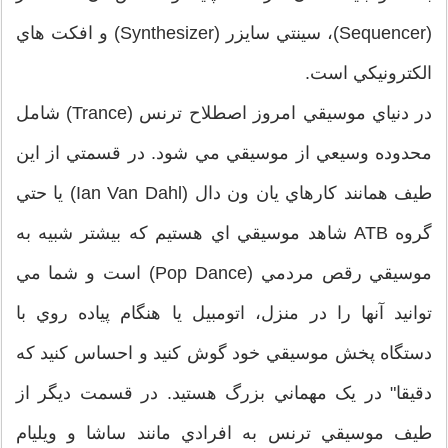
(Sequencer)، سينتي سايزر (Synthesizer) و افکت هاي
الکترونيکي است.
در دنياي موسيقي امروز اصطلاح ترنس (Trance) شامل
محدوده وسيعي از موسيقي مي شود. در قسمتي از اين
طيف همانند کارهاي يان ون دال (Ian Van Dahl) يا حتي
گروه ATB شاهد موسيقي اي هستيم که بيشتر شبيه به
موسيقي رقص مردمي (Pop Dance) است و شما مي
توانيد آنها را در منزل، اتومبيل يا هنگام پياده روي با
دستگاه پخش موسيقي خود گوش کنيد و احساس کنيد که
دقيقا" در يک مهماني بزرگ هستيد. در قسمت ديگر از
طيف موسيقي ترنس به افرادي مانند ساشا و ويليام