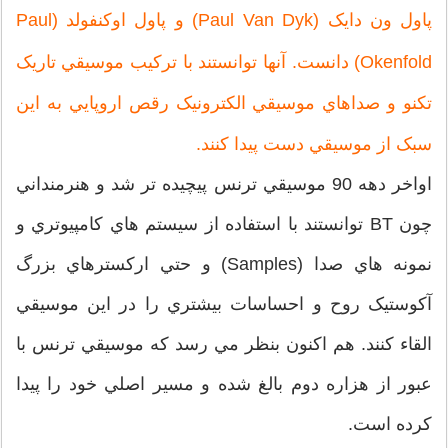
پاول ون دايک (Paul Van Dyk) و پاول اوکنفولد (Paul
Okenfold) دانست. آنها توانستند با ترکيب موسيقي تاريک
تکنو و صداهاي موسيقي الکترونيک رقص اروپايي به اين
سبک از موسيقي دست پيدا کنند.
اواخر دهه 90 موسيقي ترنس پيچيده تر شد و هنرمنداني
چون BT توانستند با استفاده از سيستم هاي کامپيوتري و
نمونه هاي صدا (Samples) و حتي ارکسترهاي بزرگ
آکوستيک روح و احساسات بيشتري را در اين موسيقي
القاء کنند. هم اکنون بنظر مي رسد که موسيقي ترنس با
عبور از هزاره دوم بالغ شده و مسير اصلي خود را پيدا
کرده است.