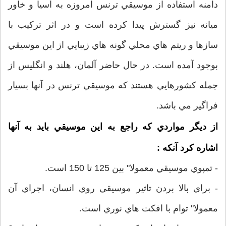
دامنه استفاده از موسيقي ترنس امروزه به آسيا و خاور
ميانه نيز گسترش پيدا کرده است و در اثر ترکيب با
سازها و ريتم هاي محلي گونه هاي زيبايي از اين موسيقي
بوجود آمده است. در حال حاضر آلمان، هلند و انگليس از
جمله کشورهايي هستند که موسيقي ترنس در آنها بسيار
فراگير مي باشد.
از ديگر مواردي که راجع به اين موسيقي بايد به آنها
اشاره کرد آنکه :
- تمپوي موسيقي معمولا" بين 125 تا 150 است.
- براي بالا بردن تاثير موسيقي روي انسان، اجراي آن
معمولا" توام با افکت هاي نوري است.