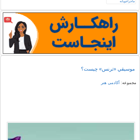
موسيقي «ترنس» چيست؟
مجموعه:
آکادمی هنر