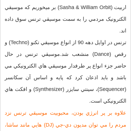
اربيت (Sasha & William Orbit) بر ميخوريم که موسيقي
الکترونيک مردمي را به سمت موسيقي ترنس سوق داده
اند.
ترنس در اوايل دهه 90 از انواع موسيقي تکنو (Techno) و
رقص (Dance) منشعب شد.موسيقي ترنس در حال
حاضر جزء انواع پر طرفدار موسيقي هاي الکترونيکي مي
باشد و بايد اذعان کرد که پايه و اساس آن سکانسر
(Sequencer)، سينتي سايزر (Synthesizer) و افکت هاي
الکترونيکي است.
علاوه بر پر انرژي بودن، محبوبيت موسيقي ترنس نزد
مردم را مي توان مديون دي-جي (DJ) هايي مانند ساشا،