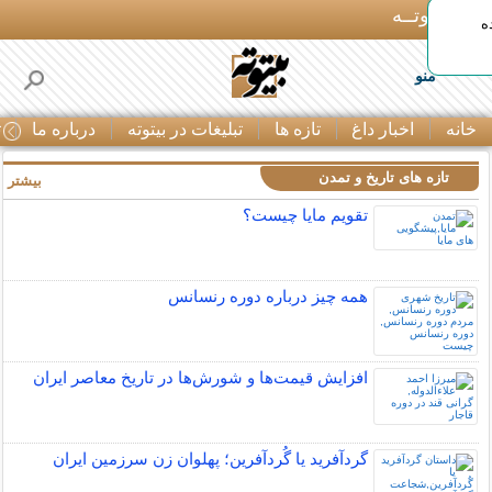
بـیتوتــه
ه
منو
خانه
اخبار داغ
تازه ها
تبلیغات در بیتوته
درباره ما
ت
تازه های تاریخ و تمدن
بیشتر »
تقویم مایا چیست؟
همه چیز درباره دوره رنسانس
افزایش قیمت‌ها و شورش‌ها در تاریخ معاصر ایران
گردآفرید یا گُردآفرین؛ پهلوان زن سرزمین ایران