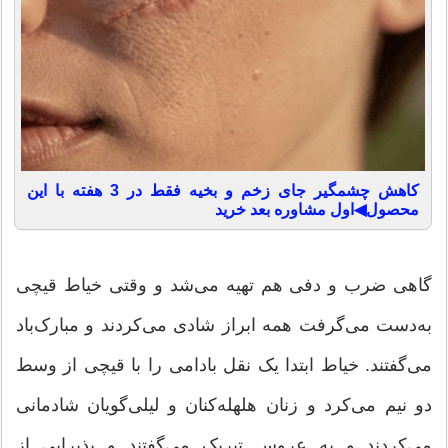
کاهش چشمگیر جای زخم و بخیه فقط در 3 هفته با این
محصول◀اول مشاوره بعد خرید
گاهى ضرب و دفى هم تهیه مى‌شد و وقتى خیاط قیچى
به‌دست مى‌گرفت همه ابراز شادى مى‌کردند و مبارک‌باد
مى‌گفتند. خیاط ابتدا یک نقل بادامى را با قیچى از وسط
دو نیم مى‌کرد و زنان هلهله‌کنان و لیلى‌گویان شادمانى
مى‌کردند و به عروس تبریک مى‌گفتند و پذیرایى از