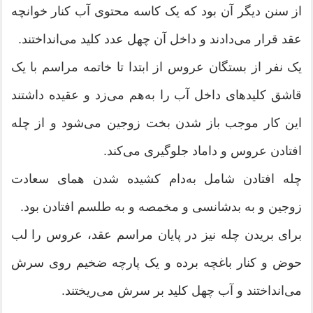
از سنن دیگر آن بود که یک کاسه محتوى آب کنار خوانچه
عقد قرار مى‌دادند و داخل آن چهل عدد کلید مى‌انداختند.
یک نفر از بستگان عروس از ابتدا تا خاتمه مراسم با یک
قاشق کلیدهاى داخل آب را به‌هم مى‌زد و عقیده داشتند
این کار موجب باز شدن بخت زوجین مى‌شود و از چله
افتادن عروس و داماد جلوگیرى مى‌کند.
چله افتادن شامل به‌دام کشیده شدن هماى سعادت
زوجین و به بدشانسى و مخمصه و به طلسم افتادن بود.
براى بریدن چله نیز در پایان مراسم عقد، عروس را لب
حوض و کنار باغچه برده و یک پارچه ضخیم روى سرش
مى‌انداختند و آب چهل کلید بر سرش مى‌ریختند.