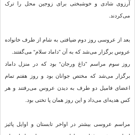
آرزوى شادى و خوشبختى براى زوجین محل را ترک
مى‌کردند.
بعد از عروسى روز دوم ضیافتى به شام از طرف خانواده
عروس برگزار مى‌شد که به آن ”داماد سلام“ مى‌گفتند.
روز سوم مراسم ”داغ ورجان“ بود که در منزل داماد
برگزار مى‌شد که مختص جوانان بود و روز هفتم تمام
اعضای فامیل دو طرف به دیدن عروس مى‌رفتند و هر
کس هدیه‌اى مى‌داد و این روز همان پا تختى بود.
مراسم عروسى بیشتر در اواخر تابستان و اوایل پائیز