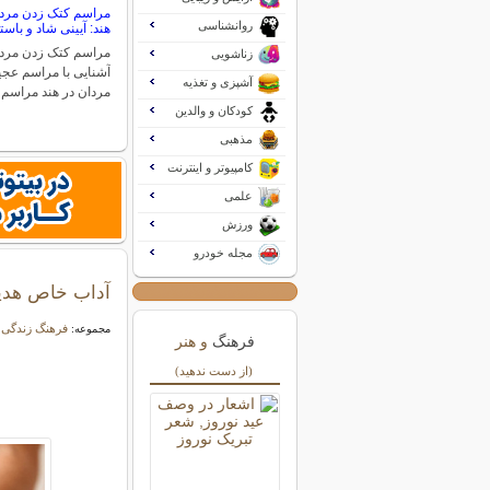
مراسم کتک زدن مردا
روانشناسی
هند: آیینی شاد و باست
مراسم کتک زدن مردا
زناشویی
آشنایی با مراسم عج
آشپزی و تغذیه
مردان در هند مراسم
کودکان و والدین
مذهبی
کامپیوتر و اینترنت
علمی
ورزش
مجله خودرو
آداب خاص هدی
فرهنگ زندگی
مجموعه:
فرهنگ
و هنر
(از دست ندهید)