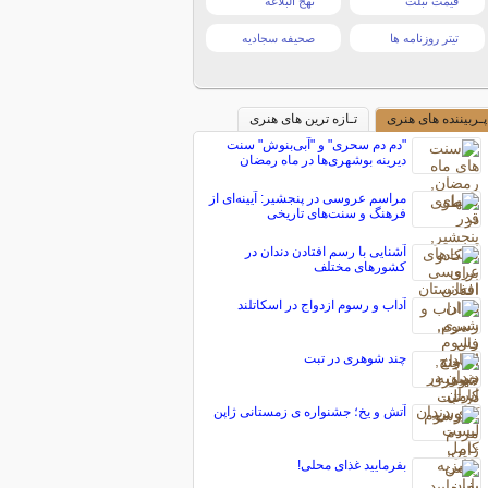
قیمت تبلت
نهج البلاغه
تیتر روزنامه ها
صحیفه سجادیه
پـربیننده های هنری
تـازه ترین های هنری
"دم دم سحری" و "آبی‌بنوش" سنت
دیرینه بوشهری‌ها در ماه رمضان
مراسم عروسی در پنجشیر: آیینه‌ای از
فرهنگ و سنت‌های تاریخی
آشنایی با رسم افتادن دندان در
کشورهای مختلف
آداب و رسوم ازدواج در اسكاتلند
چند شوهری در تبت
آتش و یخ؛ جشنواره ی زمستانی ژاپن
بفرمایید غذای محلی!