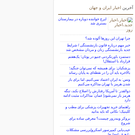
آخرین
اخبار ایران و جهان
ایرج خواننده دوباره در بیمارستان
بستری شد
چرا تهران این روزها آلوده شد؟
خبر مهم درباره قانون بازنشستگی / شرایط
جدید بازنشستگی زنان و مردان مشخص شد
دستمزد باورنکردنی جنپو در یونان؛ یک‌هفتم
قرارداد با استقلال!
پزشکیان: برای همیشه که نمی‌توان جنگید؛
بالاخره باید آن را در نقطه‌ای به پایان رساند
ونس: به ایران اعتماد نمی‌کنیم، اما برای باز
شدن هرمز با تهران مذاکره می‌کنیم
ذوالقدر: تا آمریکا رفتارش را اصلاح نکند، تنگه
هرمز باز نمی‌شود| عمان: مذاکرات مثبت ادامه
دارد
راهنمای خرید تجهیزات پزشکی برای مطب و
کلینیک؛ نکاتی که باید بدانید
بروکر ویندزور چیست؟ معرفی ساده برای
شروع
عیب‌یابی کمپرسور اسکرو|بررسی مشکلات
رایج + راه‌حل‌ها