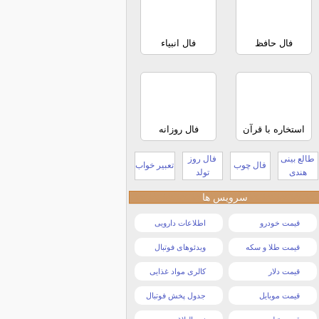
فال حافظ
فال انبیاء
استخاره با قرآن
فال روزانه
طالع بینی
فال روز
فال چوب
تعبیر خواب
هندی
تولد
سرویس ها
قیمت خودرو
اطلاعات دارویی
قیمت طلا و سکه
ویدئوهای فوتبال
قیمت دلار
کالری مواد غذایی
قیمت موبایل
جدول پخش فوتبال