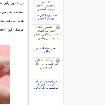
در کشور ژاپن شی
مختلف مثل مراسم 
جدیدترین عکس های
بریتنی اسپیرز
هدیه می‌دهند. بعد
فرهنگ ژاپن “O-kaeshi” نام دارد. ارزش این هدیه معمولاً کمتر از هدیه قبلی است.
شعر سیاه (حسین
پناهی)
نادر ابراهیمی؛ زندگی،
آثار و رازهای یک
نویسنده بزرگ ایرانی