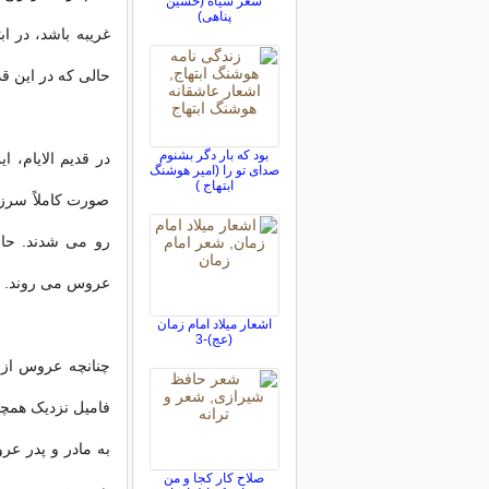
شعر سیاه (حسین
پناهی)
غریبه باشد، در ا
حالی که در این قد
بود که بار دگر بشنوم
در قدیم الایام، 
صدای تو را (امیر هوشنگ
ابتهاج )
صورت کاملاً سرزد
رو می شدند. حال 
عروس می روند.
اشعار میلاد امام زمان
(عج)-3
چنانچه عروس از خ
فامیل نزدیک همچون
به مادر و پدر عر
صلاح کار کجا و من