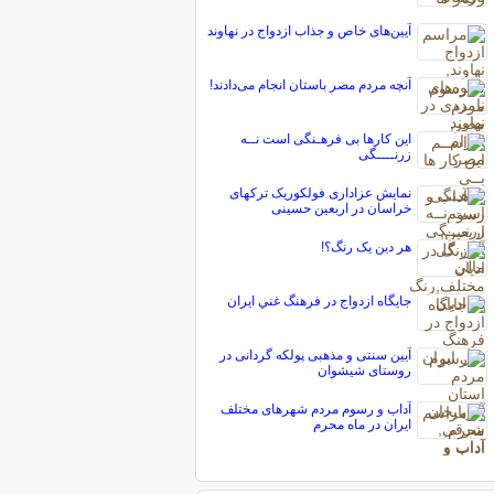
آیین‌های خاص و جذاب ازدواج در نهاوند
آنچه مردم مصر باستان انجام مى‌دادند!
این کارها بی فرهـنگی است نــه
زرنــــگی
نمایش عزاداری فولکوریک ترکهای
خراسان در اربعین حسینی
هر دین یک رنگ؟!
جايگاه ازدواج در فرهنگ غني ايران
آیین سنتی و مذهبی پولکه گردانی در
روستای شیشوان
آداب و رسوم مردم شهرهای مختلف
ایران در ماه محرم