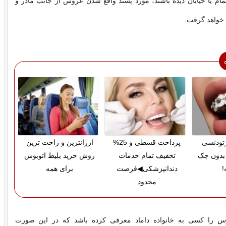
م یا خیابان دیده باشند، مورد پسند واقع شدن عروس از جانب مادر و
م خواهد گرفت.
ارتودنسی
پرداخت قسطی و 25%
ارزانترین و راحت ترین
بدون چک
تخفیف تمام خدمات
روش خرید بلیط اتوبوس
!
دندانپزشکی◀فرصت
برای همه
محدود
وس را کسی به خانواده داماد معرفی کرده باشد که در این صورت