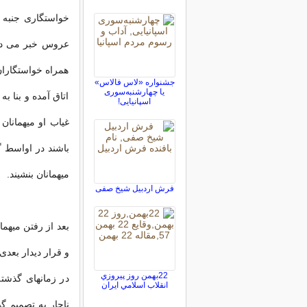
خواستگاری جنبه 
عروس خبر می دهد 
همراه خواستگارا
جشنواره «لاس فالاس»
یا چهارشنبه‌سوری
اتاق آمده و بنا ب
اسپانیایی!
غیاب او میهمانان
باشند در اواسط گ
میهمانان بنشیند.
فرش اردبیل شیخ صفی
بعد از رفتن میهما
و قرار دیدار بعدی
22بهمن روز پيروزي
در زمانهای گذشت
انقلاب اسلامي ايران
ناچار به تصمیم گ