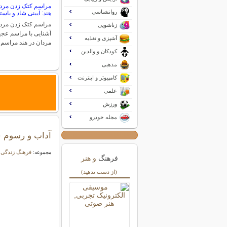
مراسم کتک زدن مردا
روانشناسی
هند: آیینی شاد و باست
مراسم کتک زدن مردا
زناشویی
آشنایی با مراسم عج
آشپزی و تغذیه
مردان در هند مراسم
کودکان و والدین
مذهبی
کامپیوتر و اینترنت
علمی
ورزش
مجله خودرو
آداب و رسوم خ
فرهنگ زندگی
مجموعه:
فرهنگ
و هنر
(از دست ندهید)