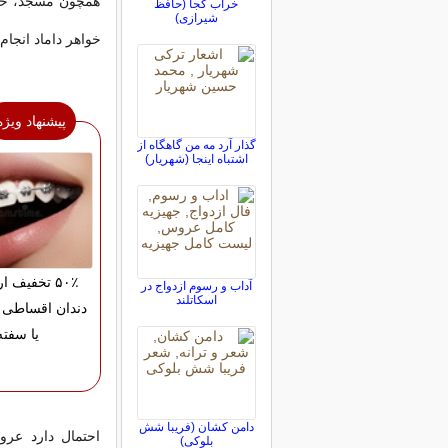
همچون مسجد، حما
خراب کجا (حافظ
شیرازی)
خواهر داماد انجا
پیشنهاد ویژه
گذار آرد مه من گاهگاه از
اشتباه اینجا (شهریار)
۵۰٪ تخفیف 
آداب و رسوم ازدواج در
اسكاتلند
دندان اقساطی 
یا سفته
دامن کشان (فریبا شش
احتمال دارد عر
بلوکی)