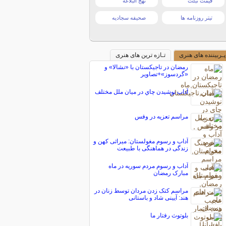
قیمت تبلت
نهج البلاغه
تیتر روزنامه ها
صحیفه سجادیه
پـربیننده های هنری
تـازه ترین های هنری
رمضان در تاجیکستان با «نشالا» و
«گردسوز»+تصاویر
آداب نوشيدن چاي در ميان ملل مختلف
مراسم تعزیه در وفس
آداب و رسوم مغولستان: میراثی کهن و
زندگی در هماهنگی با طبیعت
آداب و رسوم مردم سوریه در ماه
مبارک رمضان
مراسم کتک زدن مردان توسط زنان در
هند: آیینی شاد و باستانی
بلوتوث رفتار ما