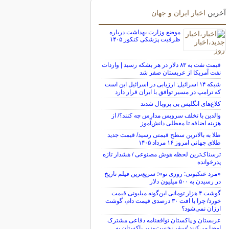
آخرین
اخبار ایران و جهان
موضع وزارت بهداشت درباره
ظرفیت پزشکی کنکور ۱۴۰۵
قیمت نفت به ۸۳ دلار در هر بشکه رسید | واردات
نفت آمریکا از عربستان صفر شد
شبکه ۱۴ اسرائیل: ارزیابی در اسرائیل این است
که ترامپ در مسیر توافق با ایران قرار دارد
کلاغ‌های انگلیس بی پروبال شدند
والدین با تخلف سرویس مدارس چه کنند؟/ از
هزینه اضافه تا معطلی دانش‌آموز
طلا به بالاترین سطح قیمتی رسید/ قیمت جدید
طلای جهانی امروز ۱۶ مرداد ۱۴۰۵
ترسناک‌ترین لحظه هوش مصنوعی / هشدار تازه
پدرخوانده
«مرد عنکبوتی: روزی نو»؛ سریع‌ترین فیلم تاریخ
در رسیدن به ۵۰۰ میلیون دلار
گوشت ۴ هزار تومانی این‌گونه میلیونی قیمت
خورد/ چرا با افت ۳۰ درصدی قیمت دام، گوشت
ارزان نمی‌شود؟
عربستان و پاکستان توافقنامه دفاعی مشترک
امضا می‌کنند /سفر نخست‌وزیر پاکستان به