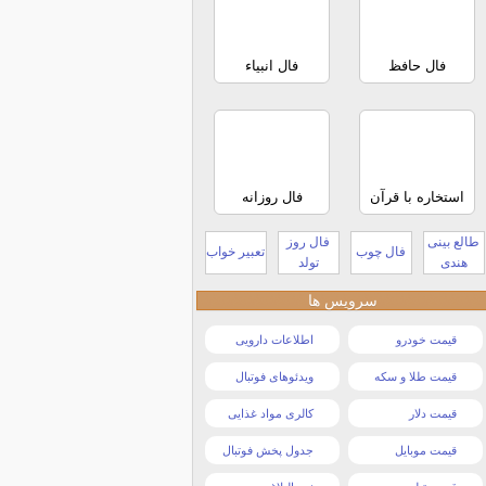
فال حافظ
فال انبیاء
استخاره با قرآن
فال روزانه
طالع بینی
فال روز
فال چوب
تعبیر خواب
هندی
تولد
سرویس ها
قیمت خودرو
اطلاعات دارویی
قیمت طلا و سکه
ویدئوهای فوتبال
قیمت دلار
کالری مواد غذایی
قیمت موبایل
جدول پخش فوتبال