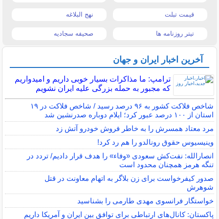
قیمت تبلت
نهج البلاغه
تیتر روزنامه ها
صحیفه سجادیه
آخرین اخبار ایران و جهان
ترامپ: ما مذاکرات بسیار خوبی داریم و امیدواریم
که مجبور به حمله بزرگی علیه ایران نشویم
شاخص فلاکت کشور به ۹۶ درصد رسید / شاخص فلاکت در ۱۹
استان از ۱۰۰ درصد عبور کرد؛ ایلام دوباره صدرنشین شد
مرد معتاد همسرش را به خاطر فروش خودرو آتش زد
وینیسیوس حقوق رونالدو را هم رد کرد!
انصارالله: نفت‌کش سعودی «وفاء» را هدف قرار دادیم/ تردد در
تنگه هرمز همچنان محدود است
صدور کیفرخواست برای زن بلاگر به اتهام معاونت در قتل
شوهرش
خواستگار فرانسوی مهدی طارمی را بشناسید
پاکستان: کانال‌های ارتباطی برای توافق بین ایران و آمریکا داریم