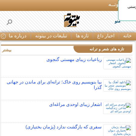
بـیتوتــه
وستی
منو
خانه
اخبار داغ
تازه ها
تبلیغات در بیتوته
درباره ما
ت
تازه های شعر و ترانه
بیشتر »
رباعیات زیبای مهستی گنجوی
بیا بنویسیم روی خاک؛ ترانه‌ای برای ماندن در جهانی
گذرا
اشعار زیبای اوحدی مراغه‌ای
سفری که بازگشت ندارد (پژمان بختیاری)