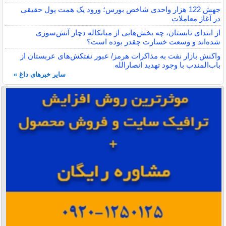
جهش 122 هزار واحدی شاخص بورس؛ ورود یک همت پول حقیقی
در آغاز معاملات
از ابتدای تابستان، چه بخش‌هایی از میانکاله دچار آتش‌سوزی
شده‌اند و وسعت خسارت چقدر بوده است؟
واکنش بازار نفت به مذاکرات هرمز/ عبور نفتکش‌های عربستان از
باب‌المندب با وجود تهدید انصارالله
سایر خبرهای داغ »