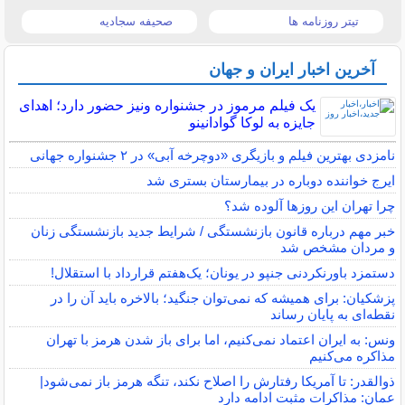
تیتر روزنامه ها
صحیفه سجادیه
آخرین اخبار ایران و جهان
یک فیلم مرموز در جشنواره ونیز حضور دارد؛ اهدای
جایزه به لوکا گوادانینو
نامزدی بهترین فیلم و بازیگری «دوچرخه آبی» در ۲ جشنواره جهانی
ایرج خواننده دوباره در بیمارستان بستری شد
چرا تهران این روزها آلوده شد؟
خبر مهم درباره قانون بازنشستگی / شرایط جدید بازنشستگی زنان
و مردان مشخص شد
دستمزد باورنکردنی جنپو در یونان؛ یک‌هفتم قرارداد با استقلال!
پزشکیان: برای همیشه که نمی‌توان جنگید؛ بالاخره باید آن را در
نقطه‌ای به پایان رساند
ونس: به ایران اعتماد نمی‌کنیم، اما برای باز شدن هرمز با تهران
مذاکره می‌کنیم
ذوالقدر: تا آمریکا رفتارش را اصلاح نکند، تنگه هرمز باز نمی‌شود|
عمان: مذاکرات مثبت ادامه دارد