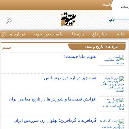
بـیتوتــه
وستی
منو
خانه
اخبار داغ
تازه ها
تبلیغات در بیتوته
درباره ما
ت
تازه های تاریخ و تمدن
بیشتر »
تقویم مایا چیست؟
همه چیز درباره دوره رنسانس
افزایش قیمت‌ها و شورش‌ها در تاریخ معاصر ایران
گردآفرید یا گُردآفرین؛ پهلوان زن سرزمین ایران