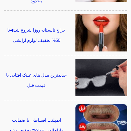
محدود
حراج تابستانه روژا شروع شد◀تا
50% تخفیف لوازم آرایشی
جدیدترین مدل های عینک آفتابی با
قیمت قبل
ایمپلنت اقساطی با ضمانت
مادام‌العمر+ 25% تخفیف ویژه