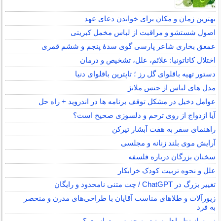
بهترین زمان و مکان برای خواندن دعای عهد
اصول شستشو و مراقبت از لباس مخمل کبریتی
عمعق بخاری شاعر پارسی گوی سدهٔ پنجم و ششم قمری
اختلال کاتاتونیا: علائم، علل، تشخیص و درمان
دستور تهیه باقلوای گل رز ؛ تاپترین باقلوای دنیا
مدل های لباس از جنس ملانژ
عوامل دخیل در مشکل توقف برنامه ها در اندروید + راه حل
آیا ازدواج از روی ترحم و دلسوزی صحیح است؟
راهنمای سفر به هفت آبشار تیرکن
آرایش موی بلند زنانه و مجلسی
سخنان بزرگان درباره فلسفه
علل و نحوه تربیت کودک خرابکار
تغییر بزرگ در ChatGPT / چت متنی نامحدود و رایگان
زیورآلات و طلاهای مناسب آقایان با طراحی‌های مدرن و منحصر
به فرد
نبوت از نظر اهل سنت به چه صورت است ؟