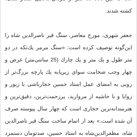
كشته شدند.
جعفر شهری، مورخ معاصر، سنگ قبر ناصرالدین‌ شاه را
این‌گونه توصیف كرده است: «سنگ مرمر یك‌تكه در دو
متر طول و یك متر و یك چارك (25 سانتی‌متر) عرض و
چهار وجب ضخامت سوای زیرپایه یك پارچه بزرگ‌تر از
رویی به امضای عمل استاد حسین حجارباشی با زیور و
زوایا و با حاشیه از مروارید، پرزحمت‌ترین، دقیق‌ترین و
هنرمندانه‌ترین حجاری است كه چهار سال پیوسته صرف
آن شده است.» بعد از اتمام ساخت سنگ قبر ناصرالدین
شاه، مظفرالدین‌شاه به استاد حسین، صدتومان دستمزد