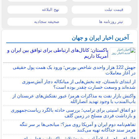
قیمت تبلت
نهج البلاغه
تیتر روزنامه ها
صحیفه سجادیه
آخرین اخبار ایران و جهان
پاکستان: کانال‌های ارتباطی برای توافق بین ایران و
آمریکا داریم
جهش 122 هزار واحدی شاخص بورس؛ ورود یک همت پول حقیقی
در آغاز معاملات
از ابتدای تابستان، چه بخش‌هایی از میانکاله دچار آتش‌سوزی
شده‌اند و وسعت خسارت چقدر بوده است؟
واکنش بازار نفت به مذاکرات هرمز/ عبور نفتکش‌های عربستان از
باب‌المندب با وجود تهدید انصارالله
دو اتفاق امنیتی برای ترامپ؛ بررسی حادثه بالگرد ریاست‌جمهوری
و بازداشت فردی مسلح در زمین گلف
تفاهم‌نامه دوم ایران و آمریکا روی میز؟؛ میانجی‌ها بر سر تنگه
هرمز سند جداگانه تهیه می‌کنند
قالیباف راهی اسلام‌آباد می‌شود؛ تلاش پاکستان و قطر برای