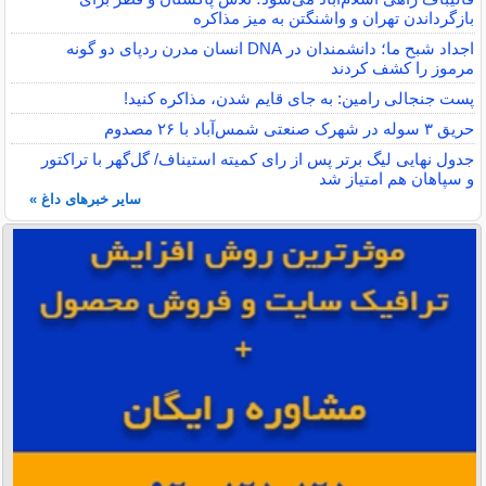
بازگرداندن تهران و واشنگتن به میز مذاکره
اجداد شبح ما؛ دانشمندان در DNA انسان مدرن ردپای دو گونه
مرموز را کشف کردند
پست جنجالی رامین: به جای قایم شدن، مذاکره کنید!
حریق ۳ سوله در شهرک صنعتی شمس‌آباد با ۲۶ مصدوم
جدول نهایی لیگ برتر پس از رای کمیته استیناف/ گل‌گهر با تراکتور
و سپاهان هم امتیاز شد
سایر خبرهای داغ »