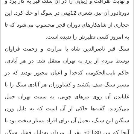
و نهایت ظرافت و زیبایی را در آن سنگ قبر به كار برد و
دورتادور آن نیز، شعری 12بیتی در سوگ او حك كرد. این
حجاری از شاهكارهای دوران قجر محسوب می‌شود كه تا
به امروز كسی نظیرش را ندیده است.
سنگ قبر ناصرالدین شاه با مرارت و زحمت فراوان
توسط مردم از یزد به تهران منتقل شد. در هر آبادی،
حاكم نایب‌الحكومه، كدخدا و اعیان مجبور بودند كه در
مسیر سنگ صف بكشند و كشاورزان هر آبادی سنگ را با
غلتاندن آن روی تیرهای چوبی، به سمت تهران حمل
می‌كردند. گفته‌ها حاكی از آن است كه به دلیل وزن
سنگین این سنگ، تحمل آن برای افراد بسیار سخت بود تا
آنجا كه بین 30تا 50 نفر از مردان به‌دلیل فشار سنگ،