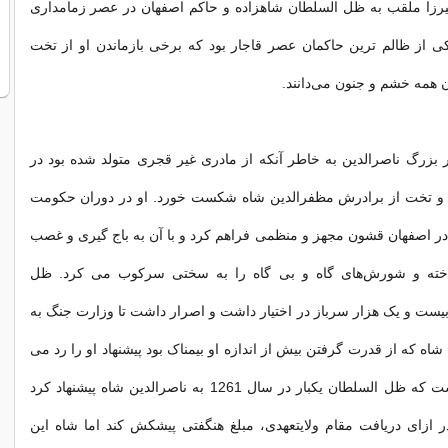
زا ملقب به ظل السلطان شاهزاده و حاکم اصفهان در عصر زمامداری
ی از ظالم ترین حاکمان عصر قاجار بود که برخی بازماندن او از تخت
 همه خشم و جنون می‌دانند.
بزرگ ناصرالدین به خاطر آنکه از مادری غیر قجری متولد شده بود در
 و تخت از برادرش مظفرالدین شاه شکست خورد. او در دوران حکومت
در اصفهان قشون مجهز و منظمی فراهم کرد و با آن به باج گیری و غصب
اخته و شورش‏‌های گاه و بی گاه را به سختی سرکوب می کرد. ظل
یست و یک هزار سرباز در اختیار داشت و اصرار داشت تا وزارت جنگ به
 شاه که از قدرت گرفتن بیش از اندازه او بیمناک بود پیشنهاد او را رد می
کرد؛ حتی نقل است که ظل السلطان یکبار در سال 1261 به ناصرالدین شاه پیشنهاد کرد
ازای دریافت مقام ولایتعهدی، مبلغ هنگفتی پیشکش کند اما شاه این