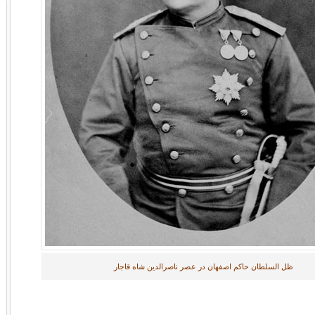
ظل السلطان حاکم اصفهان در عصر ناصرالدین شاه قاجار