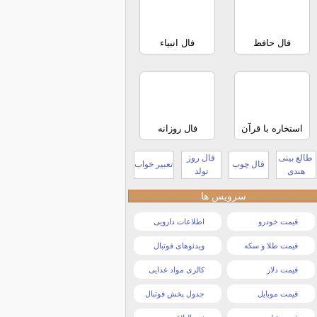
فال حافظ
فال انبیاء
استخاره با قرآن
فال روزانه
طالع بینی
فال روز
فال چوب
تعبیر خواب
هندی
تولد
سرویس ها
قیمت خودرو
اطلاعات دارویی
قیمت طلا و سکه
ویدئوهای فوتبال
قیمت دلار
کالری مواد غذایی
قیمت موبایل
جدول پخش فوتبال