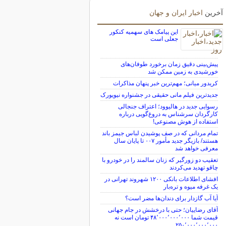
آخرین
اخبار ایران و جهان
این پیامک های سهمیه کنکور
جعلی است
پیش‌بینی دقیق زمان برخورد طوفان‌های
خورشیدی به زمین ممکن شد
کریدور میانی؛ مهم‌ترین خبر پنهان مذاکرات
جدیدترین فیلم مانی حقیقی در جشنواره نیویورک
رسوایی جدید در هالیوود؛ اعتراف جنجالی
کارگردان سرشناس به دروغ‌گویی درباره
استفاده از هوش مصنوعی!
تمام مردانی که در صف پوشیدن لباس جیمز باند
هستند/ بازیگر جدید مأمور ۰۰۷ تا پایان سال
معرفی خواهد شد
تعقیب دو زورگیر که زنان سالمند را در خودرو با
چاقو تهدید می‌کردند
افشای اطلاعات بانکی ۱۲۰۰ شهروند تهرانی در
یک غرفه میوه و تره‌بار
آیا آب گازدار برای دندان‌ها مضر است؟
آقای رضاییان؛ حتی با درخشش در جام جهانی
قیمت شما ۴۸٬۰۰۰٬۰۰۰٬۰۰۰ تومان است نه
۲۵۰٬۰۰۰٬۰۰۰٬۰۰۰