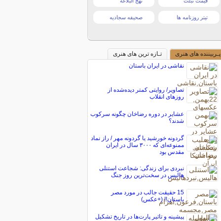
قیمت تبلت
نهج البلاغه
تیتر روزنامه ها
صحیفه سجادیه
پـربیننده های هنری
تـازه ترین های هنری
نقاشی در ایران باستان
تصاویر/ روایتی کمتر دیده‌شده از
روزهای انقلاب
عشایر در دوره رضاخان چگونه سرکوب
شدند؟
گردونه خورشید یا گردونه مهر / راز نماد
ممنوعه‌ای که ۳۰۰۰ سال در ایران
مقدس بود
نبردی برای زندگی: شجاعت استنلی
هالیس در سخت‌ترین روز جنگ
15 حقیقت جالب در مورد مصر
باستان!! (+عکس)
پیشینه و تاثیر پارت‌ها در تاریخ تشکیل