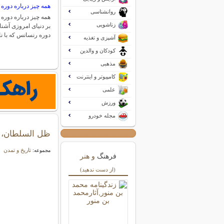
همه چیز درباره دوره
روانشناسی
همه چیز درباره دوره 
زناشویی
بر دنیای امروزی آشن
دوره رنسانس که با ن
آشپزی و تغذیه
کودکان و والدین
مذهبی
کامپیوتر و اینترنت
علمی
ورزش
مجله خودرو
ظل السلطان، ح
تاریخ و تمدن
مجموعه:
فرهنگ
و هنر
(از دست ندهید)