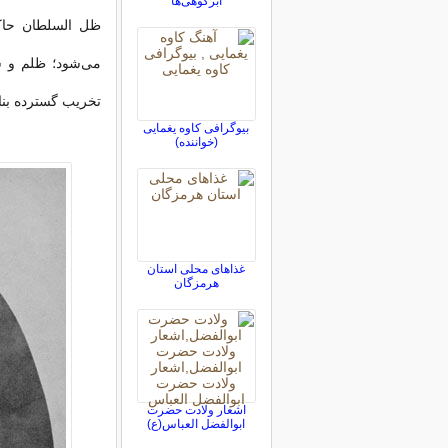
ابرکوهی‌ها
ظل السلطان حاکم
تخریب گسترده بناه
بیوگرافی کاوه یغمایی
(خواننده)
غذاهای محلی استان
هرمزگان
اشعار ولادت حضرت
ابوالفضل العباس(ع)