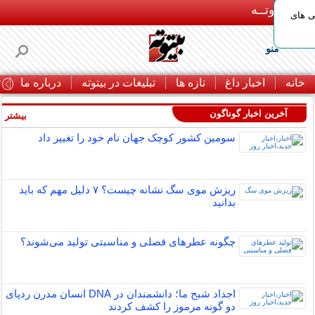
بـیتوتــه
ی های
منو
خانه
اخبار داغ
تازه ها
تبلیغات در بیتوته
درباره ما
ت
آخرین اخبار گوناگون
بیشتر »
سومین کشور کوچک جهان نام خود را تغییر داد
ریزش موی سگ نشانه چیست؟ ۷ دلیل مهم که باید
بدانید
چگونه عطرهای فصلی و مناسبتی تولید می‌شوند؟
اجداد شبح ما؛ دانشمندان در DNA انسان مدرن ردپای
دو گونه مرموز را کشف کردند