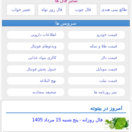
سایر فال ها
طالع بینی هندی
فال چوب
فال روز تولد
تعبیر خواب
سرویس ها
قیمت خودرو
اطلاعات دارویی
قیمت طلا و سکه
ویدئوهای فوتبال
قیمت دلار
کالری مواد غذایی
قیمت موبایل
جدول پخش فوتبال
قیمت تبلت
نهج البلاغه
تیتر روزنامه ها
صحیفه سجادیه
امروز در بیتوته
فال روزانه - پنج شنبه 15 مرداد 1405