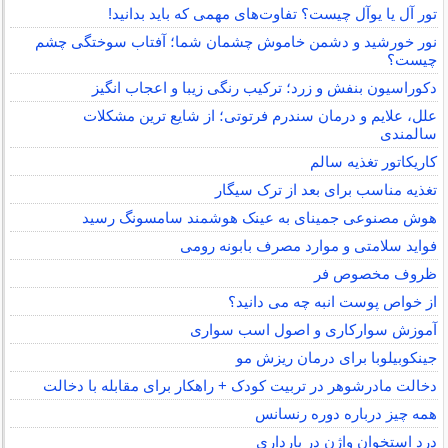
تور آل یا یوآل چیست؟ تفاوت‌های مهمی که باید بدانید!
نور خورشید و دشمن خاموش چشمان شما؛ آفتاب سوختگی چشم
چیست؟
دکوراسیون بنفش و زرد؛ ترکیب رنگی زیبا و اعجاب انگیز
علل، علایم و درمان سندرم فرتوتی؛ از شایع ترین مشکلات
سالمندی
کاریکاتور تغذیه سالم
تغذیه مناسب برای بعد از ترک سیگار
هوش مصنوعی جمینای به عینک هوشمند سامسونگ رسید
فواید سلامتی و موارد مصرف بابونه رومی
ظروف مخصوص فر
از خواص پوست انبه چه می دانید؟
آموزش سوارکاری و اصول اسب سواری
جینکوبیلوبا برای درمان ریزش مو
دخالت مادرشوهر در تربیت کودک + راهکار برای مقابله با دخالت
همه چیز درباره دوره رنسانس
درد استخوان واژن در بارداری