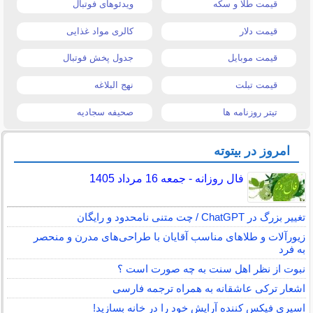
قیمت طلا و سکه
ویدئوهای فوتبال
قیمت دلار
کالری مواد غذایی
قیمت موبایل
جدول پخش فوتبال
قیمت تبلت
نهج البلاغه
تیتر روزنامه ها
صحیفه سجادیه
امروز در بیتوته
فال روزانه - جمعه 16 مرداد 1405
تغییر بزرگ در ChatGPT / چت متنی نامحدود و رایگان
زیورآلات و طلاهای مناسب آقایان با طراحی‌های مدرن و منحصر
به فرد
نبوت از نظر اهل سنت به چه صورت است ؟
اشعار ترکی عاشقانه به همراه ترجمه فارسی
اسپری فیکس کننده آرایش خود را در خانه بسازید!