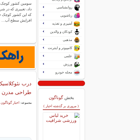
سومین کشور کوچک جها
روانشناسی
داد، تغییری که در ش
که این کشور کوچک جزی
زناشویی
افزایش سطح آب…
آشپزی و تغذیه
کودکان و والدین
مذهبی
کامپیوتر و اینترنت
علمی
ورزش
مجله خودرو
درب نئوکلاسیک
طراحی مدرن
بخش
گوناگون
اخبار گوناگون
مجموعه:
( مروری بر گذشته اخبار )