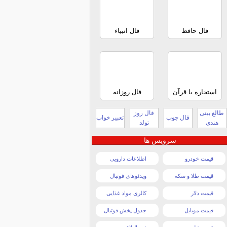
فال حافظ
فال انبیاء
استخاره با قرآن
فال روزانه
طالع بینی
فال روز
فال چوب
تعبیر خواب
هندی
تولد
سرویس ها
قیمت خودرو
اطلاعات دارویی
قیمت طلا و سکه
ویدئوهای فوتبال
قیمت دلار
کالری مواد غذایی
قیمت موبایل
جدول پخش فوتبال