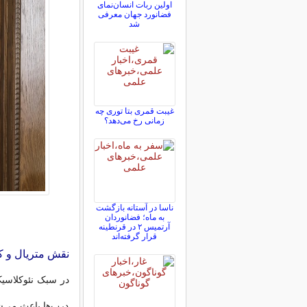
اولین ربات انسان‌نمای
فضانورد جهان معرفی
شد
غیبت قمری بتا توری چه
زمانی رخ می‌دهد؟
ناسا در آستانه بازگشت
به ماه؛ فضانوردان
آرتمیس ۲ در قرنطینه
قرار گرفته‌اند
نقش متریال و 
در سبک نئوکلاسیک
درب‌ها باعث می‌ش