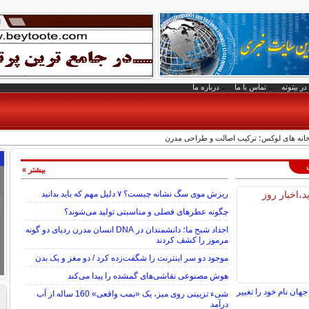
در بیتوته
تماس با ما
درباره ما
 خانه های لوکس؛ ترکیب اصالت و طراحی مدرن
بیشتر »
ریزش موی سگ نشانه چیست؟ ۷ دلیل مهم که باید بدانید
چگونه عطرهای فصلی و مناسبتی تولید می‌شوند؟
اجداد شبح ما؛ دانشمندان در DNA انسان مدرن ردپای دو گونه
مرموز را کشف کردند
موجود دو سر اینترنت را شگفت‌زده کرد / دو مغز و یک بدن
هوش مصنوعی نقاشی‌های گمشده را پیدا می‌کند
ن نام خود را تغییر
شیء تزیینی روی میز، یک «بمب واقعی» 160 ساله از آب
درآمد