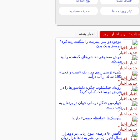
قیمت تبلت
نهج البلاغه
تیتر روزنامه ها
صحیفه سجادیه
جذاب تـــرین اخبار : روز
اخبار هفته
موجود دو سر اینترنت را شگفت‌زده کرد /
دو مغز و یک بدن
هوش مصنوعی نقاشی‌های گمشده را پیدا
می‌کند
شیء تزیینی روی میز، یک «بمب واقعی»
160 ساله از آب درآمد
رویداد چیکشلوب چگونه دایناسورها را در
عرض دو ساعت کباب کرد؟
چهارمین جنگلِ درمانی جهان در پرتغال به
ثبت رسید
سوسک‌ها «حافظه جمعی» دارند!
کاهش ۹۰ درصدی تنوع زبانی در دوهزار
سال اخیر؛ زمانی بشر به ده‌ها هزار زبان