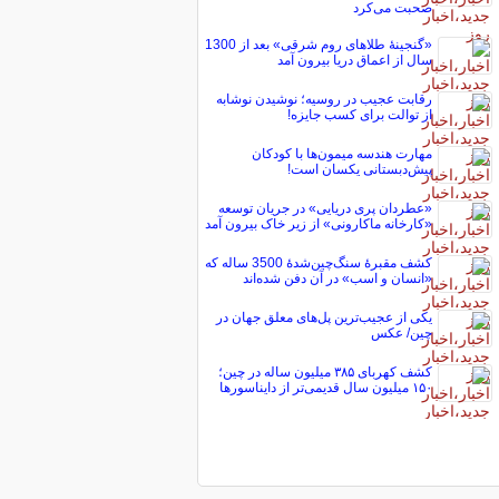
صحبت می‌کرد
«گنجینۀ طلاهای روم شرقی» بعد از 1300
سال از اعماق دریا بیرون آمد
رقابت عجیب در روسیه؛ نوشیدن نوشابه
از توالت برای کسب جایزه!
مهارت هندسه میمون‌ها با کودکان
پیش‌دبستانی یکسان است!
«عطردان پری دریایی» در جریان توسعه
«کارخانه ماکارونی» از زیر خاک بیرون آمد
کشف مقبرۀ سنگ‌چین‌شدۀ 3500 ساله که
«انسان و اسب» در آن دفن شده‌اند
یکی از عجیب‌ترین پل‌های معلق جهان در
چین/ عکس
کشف کهربای ۳۸۵ میلیون ساله در چین؛
۱۵۰ میلیون سال قدیمی‌تر از دایناسورها