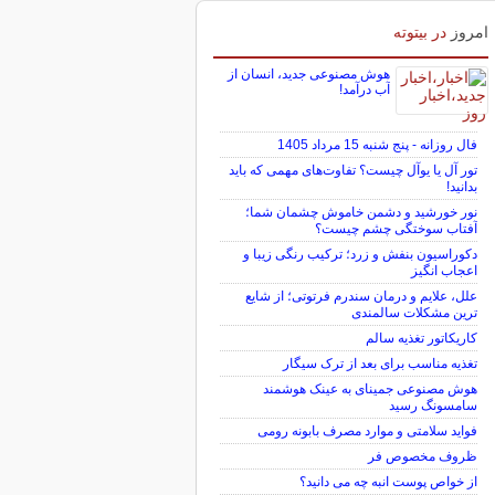
امروز
در بیتوته
هوش مصنوعی جدید، انسان از
آب درآمد!
فال روزانه - پنج شنبه 15 مرداد 1405
تور آل یا یوآل چیست؟ تفاوت‌های مهمی که باید
بدانید!
نور خورشید و دشمن خاموش چشمان شما؛
آفتاب سوختگی چشم چیست؟
دکوراسیون بنفش و زرد؛ ترکیب رنگی زیبا و
اعجاب انگیز
علل، علایم و درمان سندرم فرتوتی؛ از شایع
ترین مشکلات سالمندی
کاریکاتور تغذیه سالم
تغذیه مناسب برای بعد از ترک سیگار
هوش مصنوعی جمینای به عینک هوشمند
سامسونگ رسید
فواید سلامتی و موارد مصرف بابونه رومی
ظروف مخصوص فر
از خواص پوست انبه چه می دانید؟