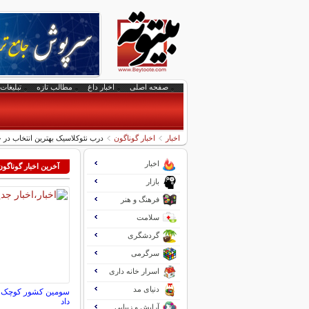
صفحه اصلی
اخبار داغ
مطالب تازه
تبلیغات 
اخبار
اخبار گوناگون
درب نئوکلاسیک بهترین انتخاب در
اخبار
آخرین اخبار گوناگون
بازار
فرهنگ و هنر
سلامت
گردشگری
سرگرمی
اسرار خانه داری
دنیای مد
سومین کشور کوچک جها
داد
آرایش و زیبایی