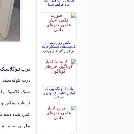
امکان رزرو هتل روی
ماه فراهم شد!
عکس روز ناسا از
گنجینه‌های «شکارچی»
بر فراز کوه‌های برفی
درب نئوکلاسیک
درب نئوکلاسیک 
پادشاه جنگجویی که
سبک کلاسیک را ب
اولین کتابخانۀ جهان را
ساخت
تزئینات سنگین و 
کنترل‌شده دیده م
نظر برسد و نه ک