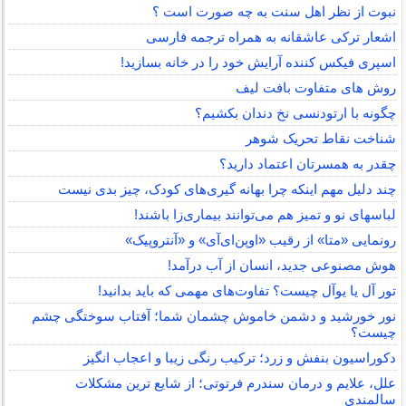
نبوت از نظر اهل سنت به چه صورت است ؟
اشعار ترکی عاشقانه به همراه ترجمه فارسی
اسپری فیکس کننده آرایش خود را در خانه بسازید!
روش های متفاوت بافت لیف
چگونه با ارتودنسی نخ دندان بکشیم؟
شناخت نقاط تحریک شوهر
چقدر به همسرتان اعتماد دارید؟
چند دلیل مهم اینکه چرا بهانه گیری‌های کودک، چیز بدی نیست
لباس‎های نو و تمیز هم می‌توانند بیماری‌زا باشند!
رونمایی «متا» از رقیب «اوپن‌ای‌آی» و «آنتروپیک»
هوش مصنوعی جدید، انسان از آب درآمد!
تور آل یا یوآل چیست؟ تفاوت‌های مهمی که باید بدانید!
نور خورشید و دشمن خاموش چشمان شما؛ آفتاب سوختگی چشم
چیست؟
دکوراسیون بنفش و زرد؛ ترکیب رنگی زیبا و اعجاب انگیز
علل، علایم و درمان سندرم فرتوتی؛ از شایع ترین مشکلات
سالمندی