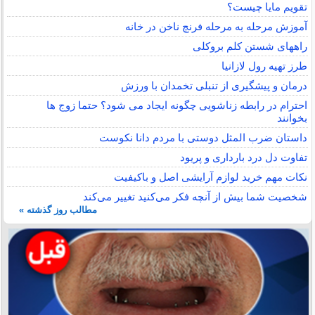
تقویم مایا چیست؟
آموزش مرحله به مرحله فرنچ ناخن در خانه
راههای شستن کلم بروکلی
طرز تهیه رول لازانیا
درمان و پیشگیری از تنبلی تخمدان با ورزش
احترام در رابطه زناشویی چگونه ایجاد می شود؟ حتما زوج ها
بخوانند
داستان ضرب المثل دوستی با مردم دانا نكوست
تفاوت دل درد بارداری و پریود
نکات مهم خرید لوازم آرایشی اصل و باکیفیت
شخصیت شما بیش از آنچه فکر می‌کنید تغییر می‌کند
مطالب روز گذشته »