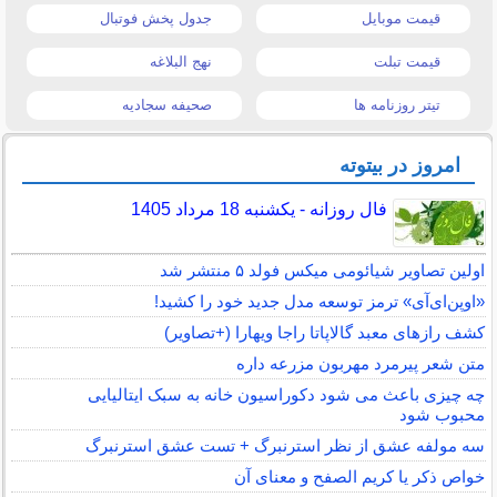
قیمت موبایل
جدول پخش فوتبال
قیمت تبلت
نهج البلاغه
تیتر روزنامه ها
صحیفه سجادیه
امروز در بیتوته
فال روزانه - یکشنبه 18 مرداد 1405
اولین تصاویر شیائومی میکس فولد ۵ منتشر شد
«اوپن‌ای‌آی» ترمز توسعه مدل جدید خود را کشید!
کشف رازهای معبد گالاپاتا راجا ویهارا (+تصاویر)
متن شعر پیرمرد مهربون مزرعه داره
چه چیزی باعث می شود دکوراسیون خانه به سبک ایتالیایی
محبوب شود
سه مولفه عشق از نظر استرنبرگ + تست عشق استرنبرگ
خواص ذکر یا کریم الصفح و معنای آن