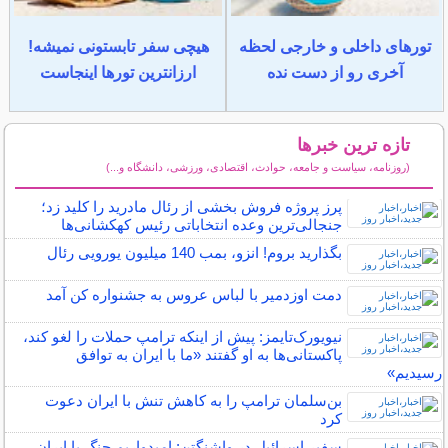
تورهای داخلی و خارجی لحظه
هیچی سفر تابستونی نمیشه!
آخری رو از دست نده
ارزانترین تورها اینجاست
تازه ترین خبرها
(روزنامه، سیاست و جامعه، حوادث، اقتصادی، ورزشی، دانشگاه و...)
سایر خبرهای داغ
پرز پروژه فروش بخشی از رئال مادرید را کلید زد؛
جنجالی‌ترین وعده انتخاباتی رئیس کهکشانی‌ها
بگذارید بروم! انزو، بمب 140 میلیون یورویی رئال
دمت‌ اوزدمیر با لباس عروس به جشنواره کن آمد
نیویورک‌تایمز: پیش از اینکه ترامپ حملات را لغو کند،
پاکستانی‌ها به او گفتند «ما با ایران به توافق
رسیدیم»
بن‌سلمان ترامپ را به کاهش تنش با ایران دعوت
کرد
سفیر اسرائیل در واشنگتن: امیدواریم جنگ با ایران