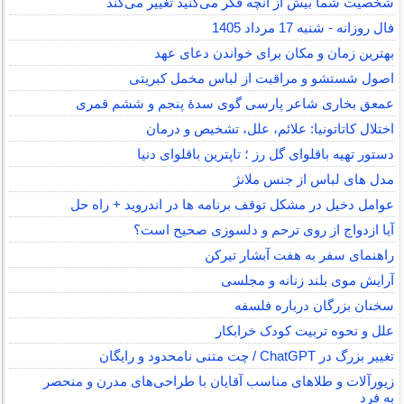
شخصیت شما بیش از آنچه فکر می‌کنید تغییر می‌کند
فال روزانه - شنبه 17 مرداد 1405
بهترین زمان و مکان برای خواندن دعای عهد
اصول شستشو و مراقبت از لباس مخمل کبریتی
عمعق بخاری شاعر پارسی گوی سدهٔ پنجم و ششم قمری
اختلال کاتاتونیا: علائم، علل، تشخیص و درمان
دستور تهیه باقلوای گل رز ؛ تاپترین باقلوای دنیا
مدل های لباس از جنس ملانژ
عوامل دخیل در مشکل توقف برنامه ها در اندروید + راه حل
آیا ازدواج از روی ترحم و دلسوزی صحیح است؟
راهنمای سفر به هفت آبشار تیرکن
آرایش موی بلند زنانه و مجلسی
سخنان بزرگان درباره فلسفه
علل و نحوه تربیت کودک خرابکار
تغییر بزرگ در ChatGPT / چت متنی نامحدود و رایگان
زیورآلات و طلاهای مناسب آقایان با طراحی‌های مدرن و منحصر
به فرد