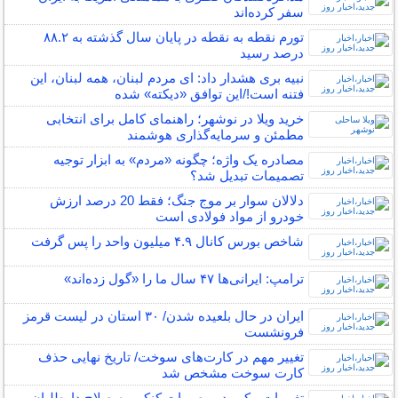
سفر کرده‌اند
تورم نقطه به نقطه در پایان سال گذشته به ۸۸.۲
درصد رسید
نبیه بری هشدار داد: ای مردم لبنان، همه لبنان، این
فتنه است!/این توافق «دیکته» شده
خرید ویلا در نوشهر؛ راهنمای کامل برای انتخابی
مطمئن و سرمایه‌گذاری هوشمند
مصادره یک واژه؛ چگونه «مردم» به ابزار توجیه
تصمیمات تبدیل شد؟
دلالان سوار بر موج جنگ؛ فقط 20 درصد ارزش
خودرو از مواد فولادی است
شاخص بورس کانال ۴.۹ میلیون واحد را پس گرفت
ترامپ: ایرانی‌ها ۴۷ سال ما را «گول زده‌اند»
ایران در حال بلعیده شدن/ ۳۰ استان در لیست قرمز
فرونشست
تغییر مهم در کارت‌های سوخت/ تاریخ نهایی حذف
کارت سوخت مشخص شد
تغییرات مکرر در مصوبات کنکور به صلاح داوطلبان