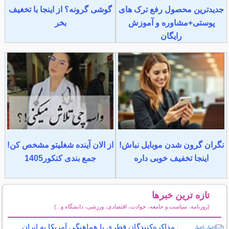
جدیدترین محصول رفع ترک های
گوشی گرونه؟ از اینجا با تخغیف
پوستی+مشاوره و آموزش
بخر
رایگان
نگران گرون شدن موبایل نباش!
از الان آینده شغلیتو مشخص کن!
اینجا تخفیف خوبی داره
جمع بندی کنکور1405
تازه ترین خبرها
(روزنامه، سیاست و جامعه، حوادث، اقتصادی، ورزشی، دانشگاه و...)
سایر خبرهای داغ
مذاکره‌کنندگان قطری با هماهنگی آمریکا به ایران