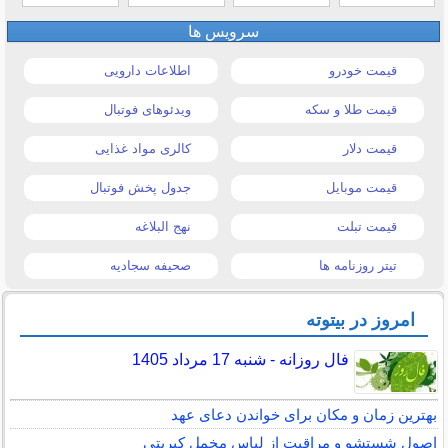
سرویس ها
قیمت خودرو
اطلاعات دارویی
قیمت طلا و سکه
ویدئوهای فوتبال
قیمت دلار
کالری مواد غذایی
قیمت موبایل
جدول پخش فوتبال
قیمت تبلت
نهج البلاغه
تیتر روزنامه ها
صحیفه سجادیه
امروز در بیتوته
فال روزانه - شنبه 17 مرداد 1405
بهترین زمان و مکان برای خواندن دعای عهد
اصول شستشو و مراقبت از لباس مخمل کبریتی