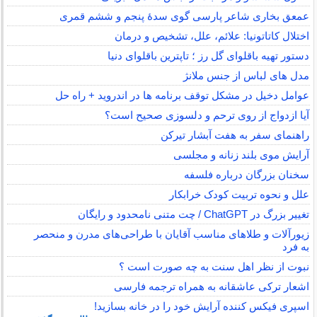
عمعق بخاری شاعر پارسی گوی سدهٔ پنجم و ششم قمری
اختلال کاتاتونیا: علائم، علل، تشخیص و درمان
دستور تهیه باقلوای گل رز ؛ تاپترین باقلوای دنیا
مدل های لباس از جنس ملانژ
عوامل دخیل در مشکل توقف برنامه ها در اندروید + راه حل
آیا ازدواج از روی ترحم و دلسوزی صحیح است؟
راهنمای سفر به هفت آبشار تیرکن
آرایش موی بلند زنانه و مجلسی
سخنان بزرگان درباره فلسفه
علل و نحوه تربیت کودک خرابکار
تغییر بزرگ در ChatGPT / چت متنی نامحدود و رایگان
زیورآلات و طلاهای مناسب آقایان با طراحی‌های مدرن و منحصر
به فرد
نبوت از نظر اهل سنت به چه صورت است ؟
اشعار ترکی عاشقانه به همراه ترجمه فارسی
اسپری فیکس کننده آرایش خود را در خانه بسازید!