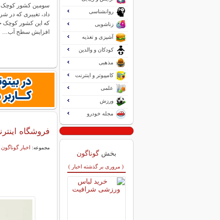
سومین کشور کوچک جها
روانشناسی
داد، تغییری که در ش
که این کشور کوچک جزی
زناشویی
افزایش سطح آب…
آشپزی و تغذیه
کودکان و والدین
مذهبی
کامپیوتر و اینترنت
علمی
ورزش
مجله خودرو
فروشگاه اینترن
اخبار گوناگون
مجموعه:
بخش
گوناگون
( مروری بر گذشته اخبار )