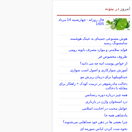
امروز
در بیتوته
فال روزانه - چهارشنبه 14 مرداد
1405
هوش مصنوعی جمینای به عینک هوشمند
سامسونگ رسید
فواید سلامتی و موارد مصرف بابونه رومی
ظروف مخصوص فر
از خواص پوست انبه چه می دانید؟
آموزش سوارکاری و اصول اسب سواری
جینکوبیلوبا برای درمان ریزش مو
دخالت مادرشوهر در تربیت کودک + راهکار برای
مقابله با دخالت
همه چیز درباره دوره رنسانس
درد استخوان واژن در بارداری
عوامل محبت در احادیث اسلامى
پادشاهی همه جا
چرا بعضی ها در ذهن خود صداهایی می‌شنوند؟
نحوه ست کردن لباس سورمه ای