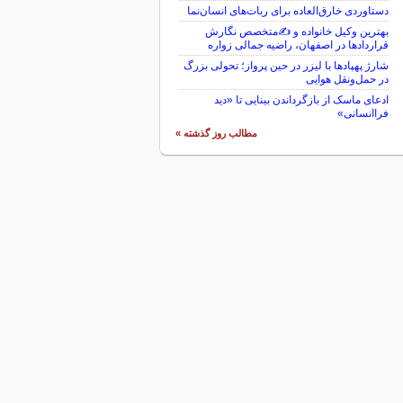
دستاوردی خارق‌العاده برای ربات‌های انسان‌نما
بهترین وکیل خانواده و ✍️متخصص نگارش
قراردادها در اصفهان، راضیه جمالی زواره
شارژ پهپادها با لیزر در حین پرواز؛ تحولی بزرگ
در حمل‌ونقل هوایی
ادعای ماسک از بازگرداندن بینایی تا «دید
فراانسانی»
مطالب روز گذشته »