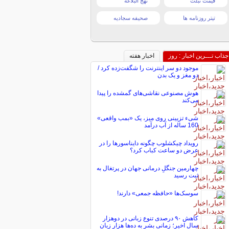
قیمت تبلت
نهج البلاغه
تیتر روزنامه ها
صحیفه سجادیه
جذاب تـــرین اخبار : روز
اخبار هفته
موجود دو سر اینترنت را شگفت‌زده کرد /
دو مغز و یک بدن
هوش مصنوعی نقاشی‌های گمشده را پیدا
می‌کند
شیء تزیینی روی میز، یک «بمب واقعی»
160 ساله از آب درآمد
رویداد چیکشلوب چگونه دایناسورها را در
عرض دو ساعت کباب کرد؟
چهارمین جنگلِ درمانی جهان در پرتغال به
ثبت رسید
سوسک‌ها «حافظه جمعی» دارند!
کاهش ۹۰ درصدی تنوع زبانی در دوهزار
سال اخیر؛ زمانی بشر به ده‌ها هزار زبان