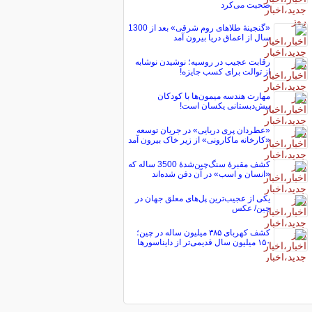
صحبت می‌کرد
«گنجینۀ طلاهای روم شرقی» بعد از 1300
سال از اعماق دریا بیرون آمد
رقابت عجیب در روسیه؛ نوشیدن نوشابه
از توالت برای کسب جایزه!
مهارت هندسه میمون‌ها با کودکان
پیش‌دبستانی یکسان است!
«عطردان پری دریایی» در جریان توسعه
«کارخانه ماکارونی» از زیر خاک بیرون آمد
کشف مقبرۀ سنگ‌چین‌شدۀ 3500 ساله که
«انسان و اسب» در آن دفن شده‌اند
یکی از عجیب‌ترین پل‌های معلق جهان در
چین/ عکس
کشف کهربای ۳۸۵ میلیون ساله در چین؛
۱۵۰ میلیون سال قدیمی‌تر از دایناسورها