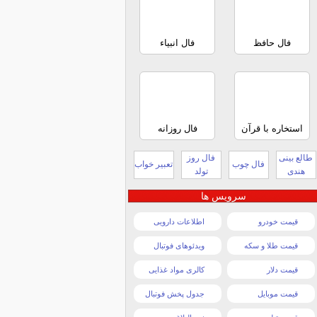
فال حافظ
فال انبیاء
استخاره با قرآن
فال روزانه
طالع بینی
فال روز
فال چوب
تعبیر خواب
هندی
تولد
سرویس ها
قیمت خودرو
اطلاعات دارویی
قیمت طلا و سکه
ویدئوهای فوتبال
قیمت دلار
کالری مواد غذایی
قیمت موبایل
جدول پخش فوتبال