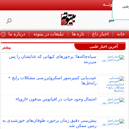
بـیتوتــه
وشی
منو
خانه
اخبار داغ
تازه ها
تبلیغات در بیتوته
درباره ما
ت
آخرین اخبار علمی
بیشتر »
سیاه‌چاله‌ها؛ پرخورهای کیهانی که غذایشان را پس
می‌زنند
عیب‌یابی کمپرسور اسکرو|بررسی مشکلات رایج +
راه‌حل‌ها
احتمال وجود حیات در اقیانوس مدفون «اروپا»
پیش‌بینی دقیق زمان برخورد طوفان‌های خورشیدی به
زمین ممکن شد