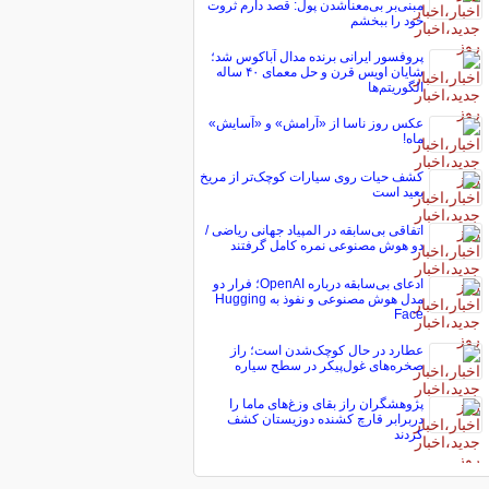
مبنی‌بر بی‌معناشدن پول: قصد دارم ثروت
خود را ببخشم
پروفسور ایرانی برنده مدال آباکوس شد؛
شایان اویس قرن و حل معمای ۴۰ ساله
الگوریتم‌ها
عکس روز ناسا از «آرامش» و «آسایش»
ماه!
کشف حیات روی سیارات کوچک‌تر از مریخ
بعید است
اتفاقی بی‌سابقه در المپیاد جهانی ریاضی /
دو هوش مصنوعی نمره کامل گرفتند
ادعای بی‌سابقه درباره OpenAI؛ فرار دو
مدل هوش مصنوعی و نفوذ به Hugging
Face
عطارد در حال کوچک‌شدن است؛ راز
صخره‌های غول‌پیکر در سطح سیاره
پژوهشگران راز بقای وزغ‌های ماما را
دربرابر قارچ کشنده دوزیستان کشف
کردند