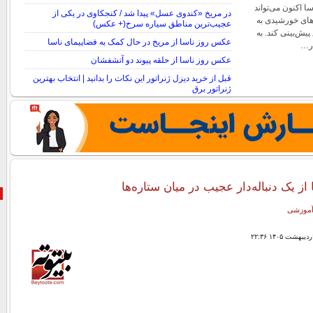
ریت PUNCH ناسا اکنون می‌تواند
در مریخ «کندوی عسل» پیدا شد / کنجکاوی در یکی از
های خورشیدی به
عجیب‌ترین مناطق سیاره سرخ(+ عکس)
پیش‌بینی کند. به
عکس روز ناسا از مریخ در حال کمک به فضاپیمای ناسا
در…
عکس روز ناسا از حلقه پیوند دو آتشفشان
قبل از خرید دیزل ژنراتور این نکات را بدانید | انتخاب بهترین
ژنراتور برق
ز یک دنباله‌دار عجیب در میان ستاره‌ها
 آموزشی