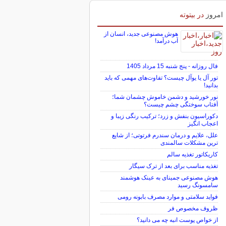
امروز
در بیتوته
هوش مصنوعی جدید، انسان از
آب درآمد!
فال روزانه - پنج شنبه 15 مرداد 1405
تور آل یا یوآل چیست؟ تفاوت‌های مهمی که باید
بدانید!
نور خورشید و دشمن خاموش چشمان شما؛
آفتاب سوختگی چشم چیست؟
دکوراسیون بنفش و زرد؛ ترکیب رنگی زیبا و
اعجاب انگیز
علل، علایم و درمان سندرم فرتوتی؛ از شایع
ترین مشکلات سالمندی
کاریکاتور تغذیه سالم
تغذیه مناسب برای بعد از ترک سیگار
هوش مصنوعی جمینای به عینک هوشمند
سامسونگ رسید
فواید سلامتی و موارد مصرف بابونه رومی
ظروف مخصوص فر
از خواص پوست انبه چه می دانید؟