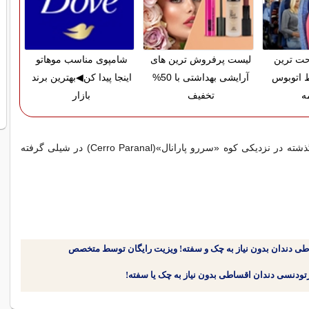
حت ترین
لیست پرفروش ترین های
شامپوی مناسب موهاتو
 اتوبوس
آرایشی بهداشتی با 50%
اینجا پیدا کن◀بهترین برند
ه
تخفیف
بازار
این عکس هفته گذشته در نزدیکی کوه «سررو پارانال»(Cerro Paranal) در شیلی گرفته
طی دندان بدون نیاز به چک و سفته! ویزیت رایگان توسط متخصص