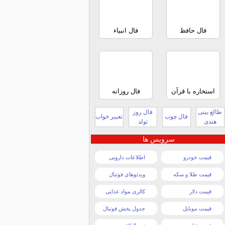
فال حافظ
فال انبیاء
استخاره با قرآن
فال روزانه
طالع بینی
فال روز
فال چوب
تعبیر خواب
هندی
تولد
سرویس ها
قیمت خودرو
اطلاعات دارویی
قیمت طلا و سکه
ویدئوهای فوتبال
قیمت دلار
کالری مواد غذایی
قیمت موبایل
جدول پخش فوتبال