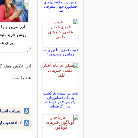
اولین ربات انسان‌نمای
فضانورد جهان معرفی
شد
ارزانترین و را
روش خرید بلیط
برای هم
غیبت قمری بتا توری چه
زمانی رخ می‌دهد؟
شده است.
ناسا در آستانه بازگشت
به ماه؛ فضانوردان
آرتمیس ۲ در قرنطینه
قرار گرفته‌اند
ایمپلنت اقسا
۵۰٪ تخفیف ارتودنسی دندان اقساطی بدون نیاز به چک یا سفته!