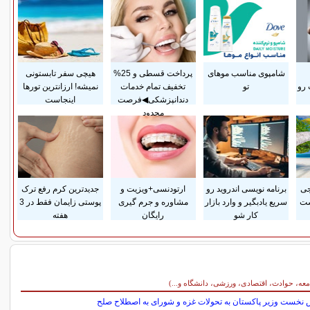
شامپوی مناسب موهای
پرداخت قسطی و 25%
هیچی سفر تابستونی
 رو
تو
تخفیف تمام خدمات
نمیشه! ارزانترین تورها
دندانپزشکی◀فرصت
اینجاست
محدود
جی
برنامه نویسی اندروید رو
ارتودنسی+ویزیت و
جدیدترین کرم رفع ترک
ست
سریع یادبگیر و وارد بازار
مشاوره و جرم گیری
پوستی زایمان فقط در 3
کار شو
رایگان
هفته
معه، حوادث، اقتصادی، ورزشی، دانشگاه و...)
 نخست وزیر پاکستان به تحولات غزه و شورای به اصطلاح صلح