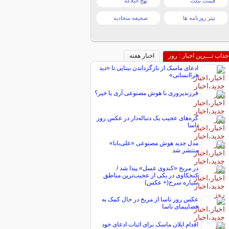
قیمت تبلت
نهج البلاغه
تیتر روزنامه ها
صحیفه سجادیه
جذاب تـــرین اخبار : روز
اخبار هفته
ادعای ماسک از بازگرداندن بینایی تا «دید
فراانسانی»
فرزندپروری با هوش مصنوعی آری یا خیر؟
گره‌های عجیب یک دنباله‌دار در عکس روز
ناسا
مدل جدید هوش مصنوعی «علی‌بابا»
منتشر شد
در مریخ «کندوی عسل» پیدا شد /
کنجکاوی در یکی از عجیب‌ترین مناطق
سیاره سرخ(+ عکس)
عکس روز ناسا از مریخ در حال کمک به
فضاپیمای ناسا
اقدام ایلان ماسک برای اثبات ادعای خود