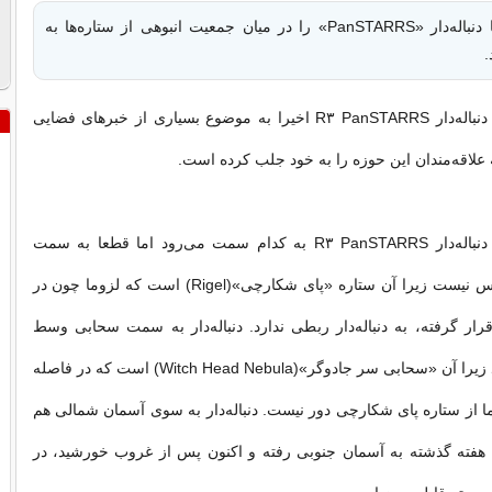
عکس روز ناسا دنباله‌دار «PanSTARRS» را در میان جمعیت انبوهی از ستاره‌ها به
.
به گزارش ایسنا، دنباله‌دار R۳ PanSTARRS اخیرا به موضوع بسیاری از خبرهای فضایی
 علاقه‌مندان این حوزه را به خود جلب کرده است.
معلوم نیست که دنباله‌دار R۳ PanSTARRS به کدام سمت می‌رود اما قطعا به سمت
ستاره‌ی بالای عکس نیست زیرا آن ستاره ‌«پای شکارچی»(Rigel) است که لزوما چون در
ار گرفته، به دنباله‌دار ربطی ندارد. دنباله‌دار به سمت سحابی وسط
عکس نیز نمی‌رود زیرا آن «سحابی سر جادوگر»(Witch Head Nebula) است که در فاصله‌
ما از ستاره پای شکارچی دور نیست. دنباله‌دار به سوی آسمان شمالی هم
 هفته گذشته به آسمان جنوبی رفته و اکنون پس از غروب خورشید، در