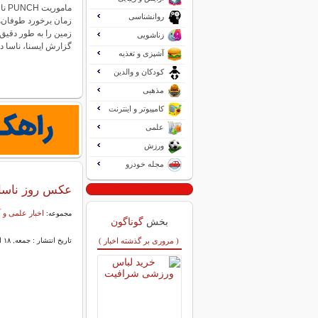
مامو
روانشناسی
زمان برخورد طوفان‌
زمین را به طور دقیق 
زناشویی
گزارش ایسنا، ناسا 
آشپزی و تغذیه
کودکان و والدین
مذهبی
کامپیوتر و اینترنت
علمی
ورزش
مجله خودرو
عکس روز ناسا ا
اخبار علمی و
مجموعه:
بخش
گوناگون
( مروری بر گذشته اخبار )
تاریخ انتشار : جمعه, ۱۸ اردیبهشت ۱۴۰۵ ۲۲:۳۶