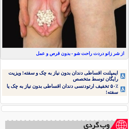
از شر زانو دردت راحت شو - بدون قرص و عمل
ایمپلنت اقساطی دندان بدون نیاز به چک و سفته! ویزیت
رایگان توسط متخصص
۵۰٪ تخفیف ارتودنسی دندان اقساطی بدون نیاز به چک یا
سفته!