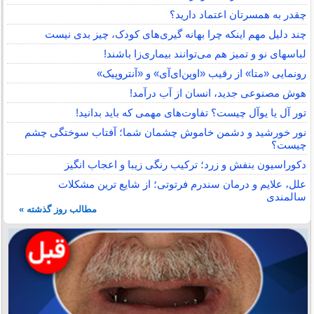
چقدر به همسرتان اعتماد دارید؟
چند دلیل مهم اینکه چرا بهانه گیری‌های کودک، چیز بدی نیست
لباس‎های نو و تمیز هم می‌توانند بیماری‌زا باشند!
رونمایی «متا» از رقیب «اوپن‌ای‌آی» و «آنتروپیک»
هوش مصنوعی جدید، انسان از آب درآمد!
تور آل یا یوآل چیست؟ تفاوت‌های مهمی که باید بدانید!
نور خورشید و دشمن خاموش چشمان شما؛ آفتاب سوختگی چشم
چیست؟
دکوراسیون بنفش و زرد؛ ترکیب رنگی زیبا و اعجاب انگیز
علل، علایم و درمان سندرم فرتوتی؛ از شایع ترین مشکلات
سالمندی
مطالب روز گذشته »