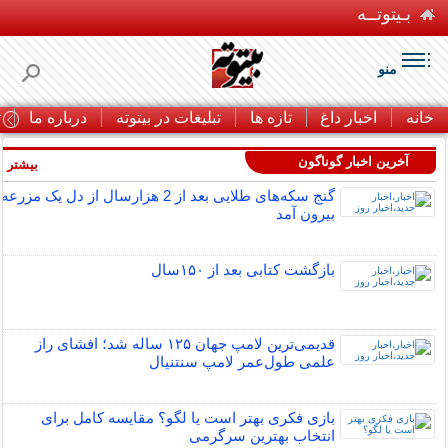
بـیتوتــه
منو
خانه
اخبار داغ
تازه ها
تبلیغات در بیتوته
درباره ما
ت
آخرین اخبار گوناگون
بیشتر »
گنج سکه‌های طلایی بعد از 2 هزارسال از دل یک مزرعه
بیرون آمد
بازگشت کتابی بعد از ۱۵۰سال
قدیمی‌ترین لامپ جهان ۱۲۵ ساله شد؛ افشای راز
علمی طول‌عمر لامپ سنتنیال
بازی فکری بهتر است یا لگو؟ مقایسه کامل برای
انتخاب بهترین سرگرمی