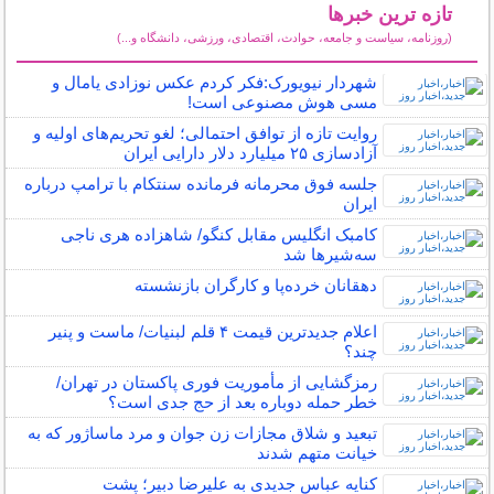
تازه ترین خبرها
(روزنامه، سیاست و جامعه، حوادث، اقتصادی، ورزشی، دانشگاه و...)
سایر خبرهای داغ
شهردار نیویورک:فکر کردم عکس نوزادی یامال و
مسی هوش مصنوعی است!
روایت تازه از توافق احتمالی؛ لغو تحریم‌های اولیه و
آزادسازی ۲۵ میلیارد دلار دارایی ایران
جلسه فوق محرمانه فرمانده سنتکام با ترامپ درباره
ایران
کامبک انگلیس مقابل کنگو/ شاهزاده هری ناجی
سه‌شیرها شد
دهقانان خرده‌پا و کارگران بازنشسته
اعلام جدیدترین قیمت ۴ قلم لبنیات/ ماست و پنیر
چند؟
رمزگشایی از مأموریت فوری پاکستان در تهران/
خطر حمله دوباره بعد از حج جدی است؟
تبعید و شلاق مجازات زن جوان و مرد ماساژور که به
خیانت متهم شدند
کنایه عباس جدیدی به علیرضا دبیر؛ پشت