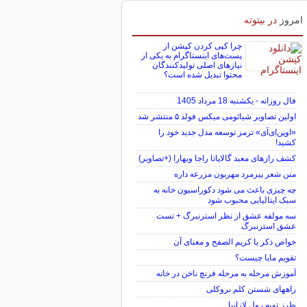
امروز
در بیتوته
چرا کپی کردن کپشن از
پست‌های اینستاگرام به یکی از
نیازهای اصلی تولیدکنندگان
محتوا تبدیل شده است؟
فال روزانه - یکشنبه 18 مرداد 1405
اولین تصاویر شیائومی میکس فولد ۵ منتشر شد
«اوپن‌ای‌آی» ترمز توسعه مدل جدید خود را
کشید!
کشف رازهای معبد گالاپاتا راجا ویهارا (+تصاویر)
متن شعر پیرمرد مهربون مزرعه داره
چه چیزی باعث می شود دکوراسیون خانه به
سبک ایتالیایی محبوب شود
سه مولفه عشق از نظر استرنبرگ + تست
عشق استرنبرگ
خواص ذکر یا کریم الصفح و معنای آن
تقویم مایا چیست؟
آموزش مرحله به مرحله فرنچ ناخن در خانه
راههای شستن کلم بروکلی
طرز تهیه رول لازانیا