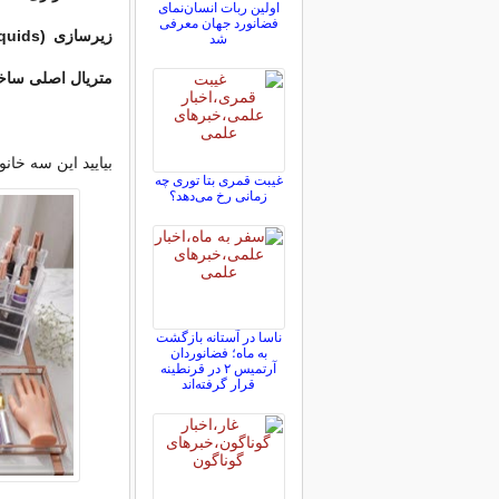
اولین ربات انسان‌نمای
فضانورد جهان معرفی
زیرسازی (Prep Liquids):
شد
متریال اصلی ساختار (r Materials
بیایید این سه خانو
غیبت قمری بتا توری چه
زمانی رخ می‌دهد؟
ناسا در آستانه بازگشت
به ماه؛ فضانوردان
آرتمیس ۲ در قرنطینه
قرار گرفته‌اند