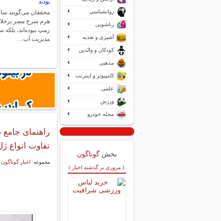
بودند
روانشناسی
محققان می‌گویند سا
هرم سرخ مصر برخلا
زناشویی
رمپ نبوده‌اند، بلکه 
آشپزی و تغذیه
مدیریت آب…
کودکان و والدین
مذهبی
کامپیوتر و اینترنت
علمی
ورزش
مجله خودرو
راهنمای جامع 
تفاوت انواع ژل‌
بخش
گوناگون
اخبار گوناگون
مجموعه:
( مروری بر گذشته اخبار )