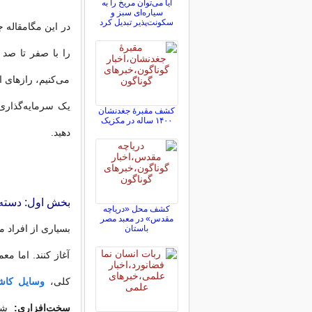
آیا می‌توان مریخ را به
سیاره‌ای سبز و
سکونت‌پذیر تبدیل کرد
در این مگامقاله 
را با صفر تا صد د
می‌کنیم، رازهای ا
یک سرمایه‌گذاری
کشف مقبرۀ جغدنشان
۱۴۰۰ ساله در مکزیک
دهید.
بخش اول: دسته‌ب
کشف محل «دریاچه
مقدس» در معبد مصر
بسیاری از افراد م
باستان
آغاز کنند. اما م
کلی،
وسایل کاش
سخت‌افزاری:
شام