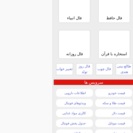
فال حافظ
فال انبیاء
استخاره با قرآن
فال روزانه
طالع بینی
فال روز
فال چوب
تعبیر خواب
هندی
تولد
سرویس ها
قیمت خودرو
اطلاعات دارویی
قیمت طلا و سکه
ویدئوهای فوتبال
قیمت دلار
کالری مواد غذایی
قیمت موبایل
جدول پخش فوتبال