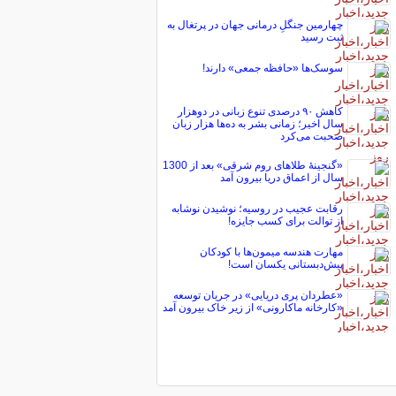
چهارمین جنگلِ درمانی جهان در پرتغال به
ثبت رسید
سوسک‌ها «حافظه جمعی» دارند!
کاهش ۹۰ درصدی تنوع زبانی در دوهزار
سال اخیر؛ زمانی بشر به ده‌ها هزار زبان
صحبت می‌کرد
«گنجینۀ طلاهای روم شرقی» بعد از 1300
سال از اعماق دریا بیرون آمد
رقابت عجیب در روسیه؛ نوشیدن نوشابه
از توالت برای کسب جایزه!
مهارت هندسه میمون‌ها با کودکان
پیش‌دبستانی یکسان است!
«عطردان پری دریایی» در جریان توسعه
«کارخانه ماکارونی» از زیر خاک بیرون آمد