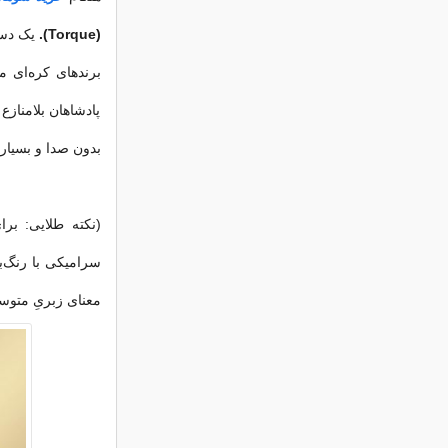
(Torque).
پادشاهان بلامناز
بدون صدا و بسیا
(نکته طلایی: بر
سرامیکی با رنگ‌بن
معنای زبریِ متو