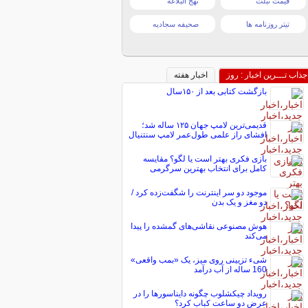
قیمت تبلت
نهج البلاغه
تیتر روزنامه ها
صحیفه سجادیه
جذاب تـــرین اخبار : روز
اخبار هفته
بازگشت کتابی بعد از ۱۵۰سال
قدیمی‌ترین لامپ جهان ۱۲۵ ساله شد؛
افشای راز علمی طول‌عمر لامپ سنتنیال
بازی فکری بهتر است یا لگو؟ مقایسه
کامل برای انتخاب بهترین سرگرمی
موجود دو سر اینترنت را شگفت‌زده کرد /
دو مغز و یک بدن
هوش مصنوعی نقاشی‌های گمشده را پیدا
می‌کند
شیء تزیینی روی میز، یک «بمب واقعی»
160 ساله از آب درآمد
رویداد چیکشلوب چگونه دایناسورها را در
عرض دو ساعت کباب کرد؟