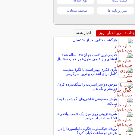
قیمت تبلت
نهج البلاغه
تیتر روزنامه ها
صحیفه سجادیه
جذاب تـــرین اخبار : روز
اخبار هفته
بازگشت کتابی بعد از ۱۵۰سال
قدیمی‌ترین لامپ جهان ۱۲۵ ساله شد؛
افشای راز علمی طول‌عمر لامپ سنتنیال
بازی فکری بهتر است یا لگو؟ مقایسه
کامل برای انتخاب بهترین سرگرمی
موجود دو سر اینترنت را شگفت‌زده کرد /
دو مغز و یک بدن
هوش مصنوعی نقاشی‌های گمشده را پیدا
می‌کند
شیء تزیینی روی میز، یک «بمب واقعی»
160 ساله از آب درآمد
رویداد چیکشلوب چگونه دایناسورها را در
عرض دو ساعت کباب کرد؟