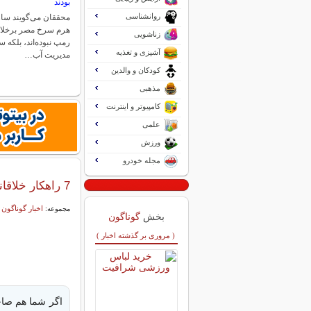
بودند
روانشناسی
محققان می‌گویند سا
هرم سرخ مصر برخلا
زناشویی
رمپ نبوده‌اند، بلکه 
آشپزی و تغذیه
مدیریت آب…
کودکان و والدین
مذهبی
کامپیوتر و اینترنت
علمی
ورزش
مجله خودرو
7 راهکار خلاقانه برای بزرگ‌تر نشان دادن مغازه های کوچک
اخبار گوناگون
مجموعه:
بخش
گوناگون
( مروری بر گذشته اخبار )
اگر شما هم صاح