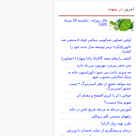
امروز
در بیتوته
فال روزانه - یکشنبه 18 مرداد
1405
اولین تصاویر شیائومی میکس فولد ۵ منتشر شد
«اوپن‌ای‌آی» ترمز توسعه مدل جدید خود را
کشید!
کشف رازهای معبد گالاپاتا راجا ویهارا (+تصاویر)
متن شعر پیرمرد مهربون مزرعه داره
چه چیزی باعث می شود دکوراسیون خانه به
سبک ایتالیایی محبوب شود
سه مولفه عشق از نظر استرنبرگ + تست
عشق استرنبرگ
خواص ذکر یا کریم الصفح و معنای آن
تقویم مایا چیست؟
آموزش مرحله به مرحله فرنچ ناخن در خانه
راههای شستن کلم بروکلی
طرز تهیه رول لازانیا
درمان و پیشگیری از تنبلی تخمدان با ورزش