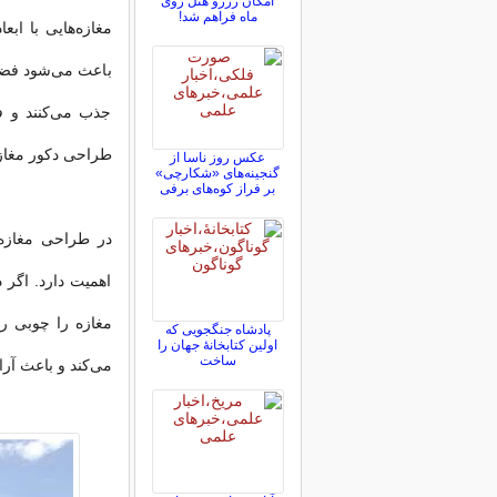
امکان رزرو هتل روی
ماه فراهم شد!
مغازه‌هایی با ا
باعث‌ می‌شود فضا
جذب‌ می‌کنند و ف
طراحی دکور مغازه 12 متری استفاده کنید تا عمق بصری ای
عکس روز ناسا از
گنجینه‌های «شکارچی»
بر فراز کوه‌های برفی
در طراحی مغازه 
اهمیت دارد. اگر د
مغازه را چوبی ر
پادشاه جنگجویی که
اولین کتابخانۀ جهان را
ساخت
می‌کند و باعث آر