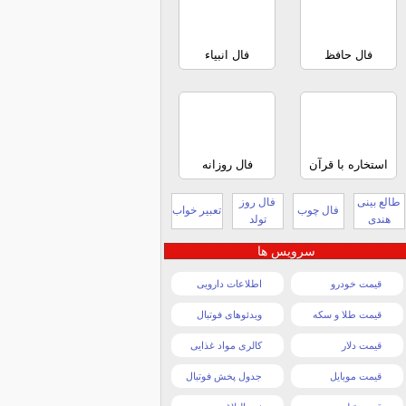
فال حافظ
فال انبیاء
استخاره با قرآن
فال روزانه
طالع بینی
فال روز
فال چوب
تعبیر خواب
هندی
تولد
سرویس ها
قیمت خودرو
اطلاعات دارویی
قیمت طلا و سکه
ویدئوهای فوتبال
قیمت دلار
کالری مواد غذایی
قیمت موبایل
جدول پخش فوتبال