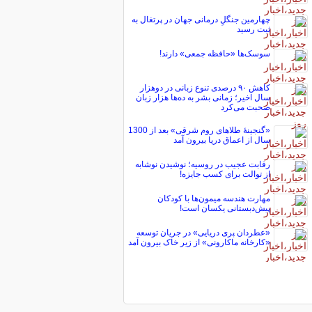
چهارمین جنگلِ درمانی جهان در پرتغال به
ثبت رسید
سوسک‌ها «حافظه جمعی» دارند!
کاهش ۹۰ درصدی تنوع زبانی در دوهزار
سال اخیر؛ زمانی بشر به ده‌ها هزار زبان
صحبت می‌کرد
«گنجینۀ طلاهای روم شرقی» بعد از 1300
سال از اعماق دریا بیرون آمد
رقابت عجیب در روسیه؛ نوشیدن نوشابه
از توالت برای کسب جایزه!
مهارت هندسه میمون‌ها با کودکان
پیش‌دبستانی یکسان است!
«عطردان پری دریایی» در جریان توسعه
«کارخانه ماکارونی» از زیر خاک بیرون آمد