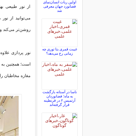
اولین ربات انسان‌نمای
از نور طبیعی به
فضانورد جهان معرفی
شد
می‌توانید از نور
روشن‌تر می‌کند و
غیبت قمری بتا توری چه
نور پردازی علاوه
زمانی رخ می‌دهد؟
است؛ همچنین به اف
مغازه مخاطبان را
ناسا در آستانه بازگشت
به ماه؛ فضانوردان
آرتمیس ۲ در قرنطینه
قرار گرفته‌اند