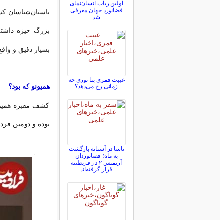
اولین ربات انسان‌نمای
فضانورد جهان معرفی
باستان‌شناسان ک
شد
بزرگ جیزه داشته
بسیار دقیق و واقع‌
غیبت قمری بتا توری چه
همیونو که بود؟
زمانی رخ می‌دهد؟
کشف مقبره همیون
بوده و دومین فر
ناسا در آستانه بازگشت
به ماه؛ فضانوردان
آرتمیس ۲ در قرنطینه
قرار گرفته‌اند