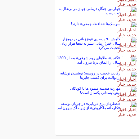
چهارمین جنگلِ درمانی جهان در پرتغال به
ثبت رسید
سوسک‌ها «حافظه جمعی» دارند!
کاهش ۹۰ درصدی تنوع زبانی در دوهزار
سال اخیر؛ زمانی بشر به ده‌ها هزار زبان
صحبت می‌کرد
«گنجینۀ طلاهای روم شرقی» بعد از 1300
سال از اعماق دریا بیرون آمد
رقابت عجیب در روسیه؛ نوشیدن نوشابه
از توالت برای کسب جایزه!
مهارت هندسه میمون‌ها با کودکان
پیش‌دبستانی یکسان است!
«عطردان پری دریایی» در جریان توسعه
«کارخانه ماکارونی» از زیر خاک بیرون آمد