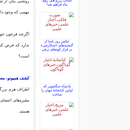
امکان رزرو هتل روی
روشنی یکی از شگ
ماه فراهم شد!
مهمی که وجود دا
اگرچه فرعون خوفو
عکس روز ناسا از
ندارد که فرض کنی
گنجینه‌های «شکارچی»
بر فراز کوه‌های برفی
است؟
کشف همیونو، معم
پادشاه جنگجویی که
اطراف هرم بزرگ 
اولین کتابخانۀ جهان را
ساخت
مقبره‌های اعضای 
هستند.