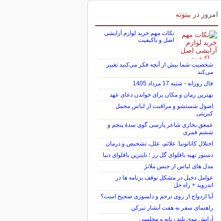
امروز
در بیتوته
نکات مهم خرید لوازم آرایشی
اصل و باکیفیت
شخصیت شما بیش از آنچه فکر می‌کنید تغییر
می‌کند
فال روزانه - شنبه 17 مرداد 1405
بهترین زمان و مکان برای خواندن دعای عهد
اصول شستشو و مراقبت از لباس مخمل
کبریتی
عمعق بخاری شاعر پارسی گوی سدهٔ پنجم و
ششم قمری
اختلال کاتاتونیا: علائم، علل، تشخیص و درمان
دستور تهیه باقلوای گل رز ؛ تاپترین باقلوای دنیا
مدل های لباس از جنس ملانژ
عوامل دخیل در مشکل توقف برنامه ها در
اندروید + راه حل
آیا ازدواج از روی ترحم و دلسوزی صحیح است؟
راهنمای سفر به هفت آبشار تیرکن
آرایش موی بلند زنانه و مجلسی