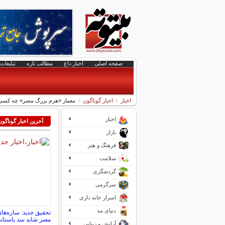
صفحه اصلی
اخبار داغ
مطالب تازه
تبلیغات 
اخبار
اخبار گوناگون
معمار «هرم بزرگ مصر» چه کسی 
اخبار
آخرین اخبار گوناگون
بازار
فرهنگ و هنر
سلامت
گردشگری
سرگرمی
اسرار خانه داری
دنیای مد
تحقیق جدید: سازه‌ها
مصر شاید سد باستان
آرایش و زیبایی