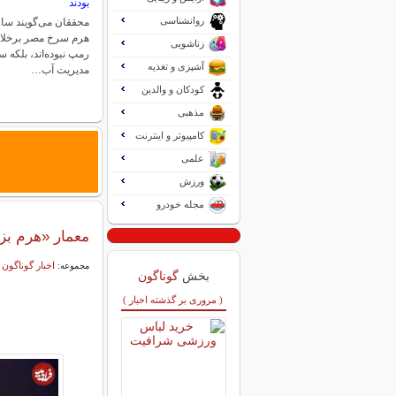
بودند
روانشناسی
محققان می‌گویند سا
هرم سرخ مصر برخلا
زناشویی
رمپ نبوده‌اند، بلکه 
آشپزی و تغذیه
مدیریت آب…
کودکان و والدین
مذهبی
کامپیوتر و اینترنت
علمی
ورزش
مجله خودرو
معمار «هرم ب
اخبار گوناگون
مجموعه:
بخش
گوناگون
( مروری بر گذشته اخبار )