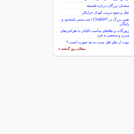
سخنان بزرگان درباره فلسفه
علل و نحوه تربیت کودک خرابکار
تغییر بزرگ در ChatGPT / چت متنی نامحدود و
رایگان
زیورآلات و طلاهای مناسب آقایان با طراحی‌های
مدرن و منحصر به فرد
نبوت از نظر اهل سنت به چه صورت است ؟
مطالب روز گذشته »