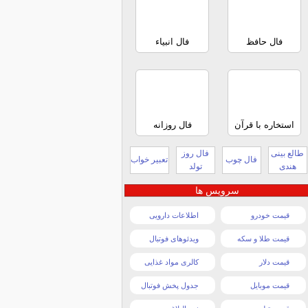
فال حافظ
فال انبیاء
استخاره با قرآن
فال روزانه
طالع بینی
فال روز
فال چوب
تعبیر خواب
هندی
تولد
سرویس ها
قیمت خودرو
اطلاعات دارویی
قیمت طلا و سکه
ویدئوهای فوتبال
قیمت دلار
کالری مواد غذایی
قیمت موبایل
جدول پخش فوتبال