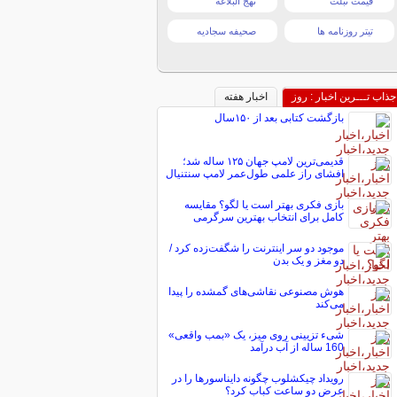
قیمت تبلت
نهج البلاغه
تیتر روزنامه ها
صحیفه سجادیه
جذاب تـــرین اخبار : روز
اخبار هفته
بازگشت کتابی بعد از ۱۵۰سال
قدیمی‌ترین لامپ جهان ۱۲۵ ساله شد؛
افشای راز علمی طول‌عمر لامپ سنتنیال
بازی فکری بهتر است یا لگو؟ مقایسه
کامل برای انتخاب بهترین سرگرمی
موجود دو سر اینترنت را شگفت‌زده کرد /
دو مغز و یک بدن
هوش مصنوعی نقاشی‌های گمشده را پیدا
می‌کند
شیء تزیینی روی میز، یک «بمب واقعی»
160 ساله از آب درآمد
رویداد چیکشلوب چگونه دایناسورها را در
عرض دو ساعت کباب کرد؟