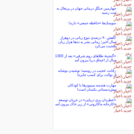
چهارمین جنگلِ درمانی جهان در پرتغال به
ثبت رسید
سوسک‌ها «حافظه جمعی» دارند!
کاهش ۹۰ درصدی تنوع زبانی در دوهزار
سال اخیر؛ زمانی بشر به ده‌ها هزار زبان
صحبت می‌کرد
«گنجینۀ طلاهای روم شرقی» بعد از 1300
سال از اعماق دریا بیرون آمد
رقابت عجیب در روسیه؛ نوشیدن نوشابه
از توالت برای کسب جایزه!
مهارت هندسه میمون‌ها با کودکان
پیش‌دبستانی یکسان است!
«عطردان پری دریایی» در جریان توسعه
«کارخانه ماکارونی» از زیر خاک بیرون آمد