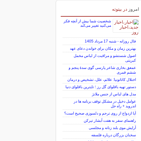
امروز
در بیتوته
شخصیت شما بیش از آنچه فکر
می‌کنید تغییر می‌کند
فال روزانه - شنبه 17 مرداد 1405
بهترین زمان و مکان برای خواندن دعای عهد
اصول شستشو و مراقبت از لباس مخمل
کبریتی
عمعق بخاری شاعر پارسی گوی سدهٔ پنجم و
ششم قمری
اختلال کاتاتونیا: علائم، علل، تشخیص و درمان
دستور تهیه باقلوای گل رز ؛ تاپترین باقلوای دنیا
مدل های لباس از جنس ملانژ
عوامل دخیل در مشکل توقف برنامه ها در
اندروید + راه حل
آیا ازدواج از روی ترحم و دلسوزی صحیح است؟
راهنمای سفر به هفت آبشار تیرکن
آرایش موی بلند زنانه و مجلسی
سخنان بزرگان درباره فلسفه