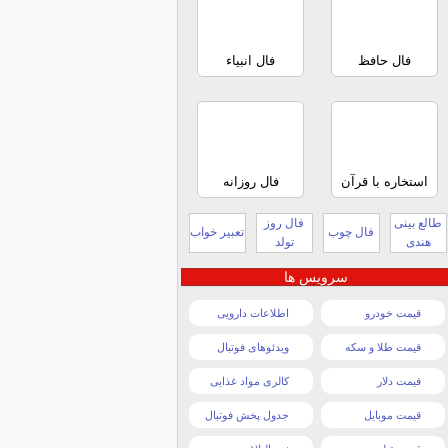
فال حافظ
فال انبیاء
استخاره با قرآن
فال روزانه
طالع بینی
فال روز
فال چوب
تعبیر خواب
هندی
تولد
سرویس ها
قیمت خودرو
اطلاعات دارویی
قیمت طلا و سکه
ویدئوهای فوتبال
قیمت دلار
کالری مواد غذایی
قیمت موبایل
جدول پخش فوتبال