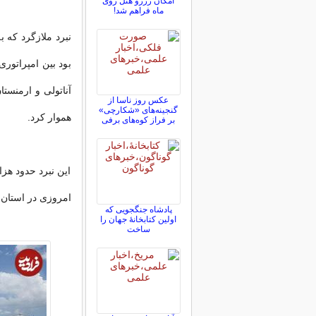
امکان رزرو هتل روی
ماه فراهم شد!
نبرد ملازگرد که 
بود بین امپراتور
آناتولی و ارمنست
عکس روز ناسا از
گنجینه‌های «شکارچی»
هموار کرد.
بر فراز کوه‌های برفی
امروزی در استان 
پادشاه جنگجویی که
اولین کتابخانۀ جهان را
ساخت