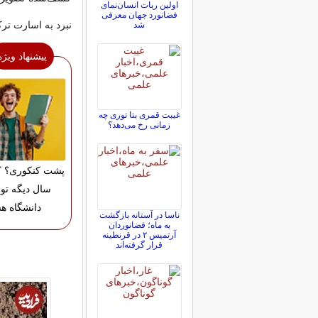
اولین ربات انسان‌نمای
فضانورد جهان معرفی
نبرد به اسارت تر
شد
پیشنهاد ویژه
غیبت قمری بتا توری چه
زمانی رخ می‌دهد؟
پشت کنکوری؟ ک
سال دیگه تو 
دانشگاه ه
ناسا در آستانه بازگشت
به ماه؛ فضانوردان
آرتمیس ۲ در قرنطینه
قرار گرفته‌اند