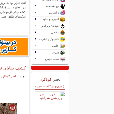
آنچه قرار بود یک روز
روانشناسی
مزرعه‌ای در شرق انگ
کشف یکی از مهم‌ترین
زناشویی
سکه‌های طلای عصر 
آشپزی و تغذیه
کودکان و والدین
مذهبی
کامپیوتر و اینترنت
علمی
ورزش
مجله خودرو
کشف بقایای نب
اخبار گوناگون
مجموعه:
بخش
گوناگون
( مروری بر گذشته اخبار )