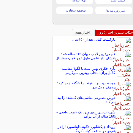
قیمت تبلت
نهج البلاغه
تیتر روزنامه ها
صحیفه سجادیه
جذاب تـــرین اخبار : روز
اخبار هفته
بازگشت کتابی بعد از ۱۵۰سال
قدیمی‌ترین لامپ جهان ۱۲۵ ساله شد؛
افشای راز علمی طول‌عمر لامپ سنتنیال
بازی فکری بهتر است یا لگو؟ مقایسه
کامل برای انتخاب بهترین سرگرمی
موجود دو سر اینترنت را شگفت‌زده کرد /
دو مغز و یک بدن
هوش مصنوعی نقاشی‌های گمشده را پیدا
می‌کند
شیء تزیینی روی میز، یک «بمب واقعی»
160 ساله از آب درآمد
رویداد چیکشلوب چگونه دایناسورها را در
عرض دو ساعت کباب کرد؟