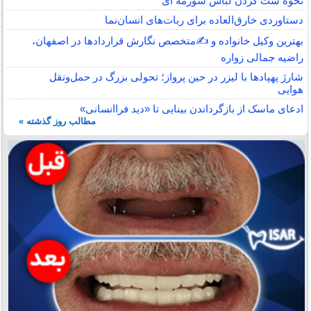
نحوه ست کردن لباس سورمه ای
دستاوردی خارق‌العاده برای ربات‌های انسان‌نما
بهترین وکیل خانواده و ✍️متخصص نگارش قراردادها در اصفهان،
راضیه جمالی زواره
شارژ پهپادها با لیزر در حین پرواز؛ تحولی بزرگ در حمل‌ونقل
هوایی
ادعای ماسک از بازگرداندن بینایی تا «دید فراانسانی»
مطالب روز گذشته »