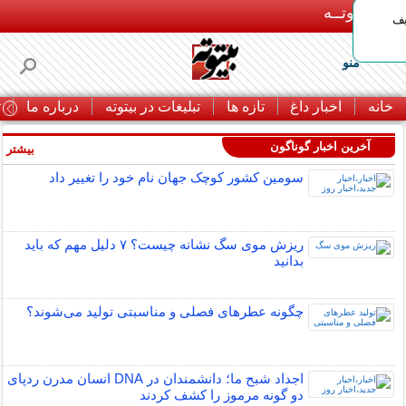
بـیتوتــه
یف
منو
خانه
اخبار داغ
تازه ها
تبلیغات در بیتوته
درباره ما
ت
آخرین اخبار گوناگون
بیشتر »
سومین کشور کوچک جهان نام خود را تغییر داد
ریزش موی سگ نشانه چیست؟ ۷ دلیل مهم که باید
بدانید
چگونه عطرهای فصلی و مناسبتی تولید می‌شوند؟
اجداد شبح ما؛ دانشمندان در DNA انسان مدرن ردپای
دو گونه مرموز را کشف کردند