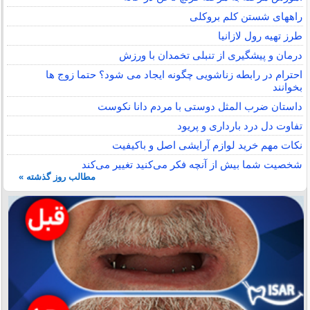
راههای شستن کلم بروکلی
طرز تهیه رول لازانیا
درمان و پیشگیری از تنبلی تخمدان با ورزش
احترام در رابطه زناشویی چگونه ایجاد می شود؟ حتما زوج ها
بخوانند
داستان ضرب المثل دوستی با مردم دانا نكوست
تفاوت دل درد بارداری و پریود
نکات مهم خرید لوازم آرایشی اصل و باکیفیت
شخصیت شما بیش از آنچه فکر می‌کنید تغییر می‌کند
مطالب روز گذشته »