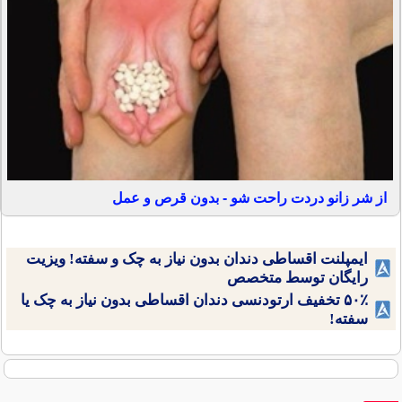
از شر زانو دردت راحت شو - بدون قرص و عمل
ایمپلنت اقساطی دندان بدون نیاز به چک و سفته! ویزیت
رایگان توسط متخصص
۵۰٪ تخفیف ارتودنسی دندان اقساطی بدون نیاز به چک یا
سفته!