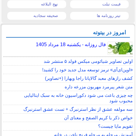
قیمت تبلت
نهج البلاغه
تیتر روزنامه ها
صحیفه سجادیه
امروز در بیتوته
فال روزانه - یکشنبه 18 مرداد 1405
اولین تصاویر شیائومی میکس فولد ۵ منتشر شد
«اوپن‌ای‌آی» ترمز توسعه مدل جدید خود را کشید!
کشف رازهای معبد گالاپاتا راجا ویهارا (+تصاویر)
متن شعر پیرمرد مهربون مزرعه داره
چه چیزی باعث می شود دکوراسیون خانه به سبک ایتالیایی
محبوب شود
سه مولفه عشق از نظر استرنبرگ + تست عشق استرنبرگ
خواص ذکر یا کریم الصفح و معنای آن
تقویم مایا چیست؟
آموزش مرحله به مرحله فرنچ ناخن در خانه