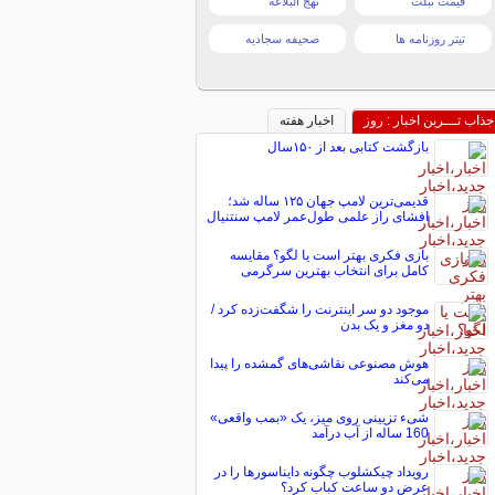
قیمت تبلت
نهج البلاغه
تیتر روزنامه ها
صحیفه سجادیه
جذاب تـــرین اخبار : روز
اخبار هفته
بازگشت کتابی بعد از ۱۵۰سال
قدیمی‌ترین لامپ جهان ۱۲۵ ساله شد؛
افشای راز علمی طول‌عمر لامپ سنتنیال
بازی فکری بهتر است یا لگو؟ مقایسه
کامل برای انتخاب بهترین سرگرمی
موجود دو سر اینترنت را شگفت‌زده کرد /
دو مغز و یک بدن
هوش مصنوعی نقاشی‌های گمشده را پیدا
می‌کند
شیء تزیینی روی میز، یک «بمب واقعی»
160 ساله از آب درآمد
رویداد چیکشلوب چگونه دایناسورها را در
عرض دو ساعت کباب کرد؟