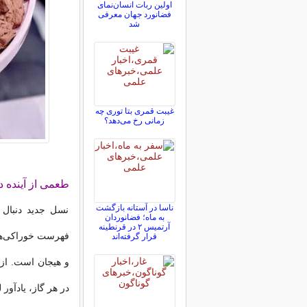
اولین ربات انسان‌نمای
فضانورد جهان معرفی
شد
غیبت قمری بتا توری چه
زمانی رخ می‌دهد؟
طعمی از آینده د
ناسا در آستانه بازگشت
نسل جدید دنبال
به ماه؛ فضانوردان
آرتمیس ۲ در قرنطینه
قرار گرفته‌اند
و هیجان است. از 
در هر گاز، یادآور 