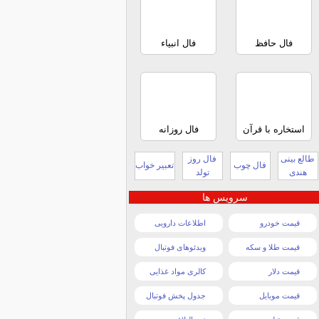
فال حافظ
فال انبیاء
استخاره با قرآن
فال روزانه
طالع بینی
فال روز
فال چوب
تعبیر خواب
هندی
تولد
سرویس ها
قیمت خودرو
اطلاعات دارویی
قیمت طلا و سکه
ویدئوهای فوتبال
قیمت دلار
کالری مواد غذایی
قیمت موبایل
جدول پخش فوتبال