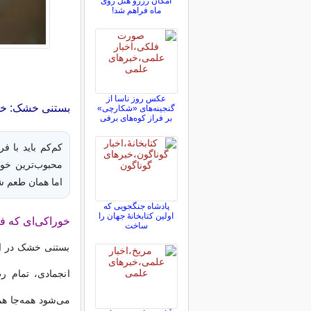
امکان رزرو هتل روی
ماه فراهم شد!
عکس روز ناسا از
بستنی خشک: خوراک
گنجینه‌های «شکارچی»
بر فراز کوه‌های برفی
کم‌کم باید با 
محبوب‌ترین خور
اما همان طعم شی
پادشاه جنگجویی که
اولین کتابخانۀ جهان را
خوراکی‌ای که ف
ساخت
بستنی خشک در اص
انجمادی، تمام ر
می‌شود همه‌جا ه