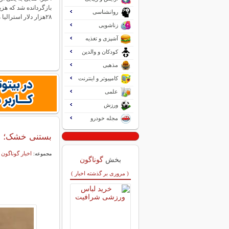
بازگردانده شد که هزی
روانشناسی
۲۸هزار دلار استرالیا می‌رسید. همشهری…
زناشویی
آشپزی و تغذیه
کودکان و والدین
مذهبی
کامپیوتر و اینترنت
علمی
ورزش
مجله خودرو
بستنی خشک؛ خور
اخبار گوناگون
مجموعه:
بخش
گوناگون
( مروری بر گذشته اخبار )