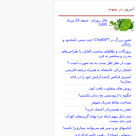
امروز
در بیتوته
فال روزانه - جمعه 16 مرداد
1405
تغییر بزرگ در ChatGPT / چت متنی نامحدود و
رایگان
زیورآلات و طلاهای مناسب آقایان با طراحی‌های
مدرن و منحصر به فرد
نبوت از نظر اهل سنت به چه صورت است ؟
اشعار ترکی عاشقانه به همراه ترجمه فارسی
اسپری فیکس کننده آرایش خود را در خانه
بسازید!
روش های متفاوت بافت لیف
چگونه با ارتودنسی نخ دندان بکشیم؟
شناخت نقاط تحریک شوهر
چقدر به همسرتان اعتماد دارید؟
چند دلیل مهم اینکه چرا بهانه گیری‌های کودک،
چیز بدی نیست
لباس‎های نو و تمیز هم می‌توانند بیماری‌زا باشند!
رونمایی «متا» از رقیب «اوپن‌ای‌آی» و