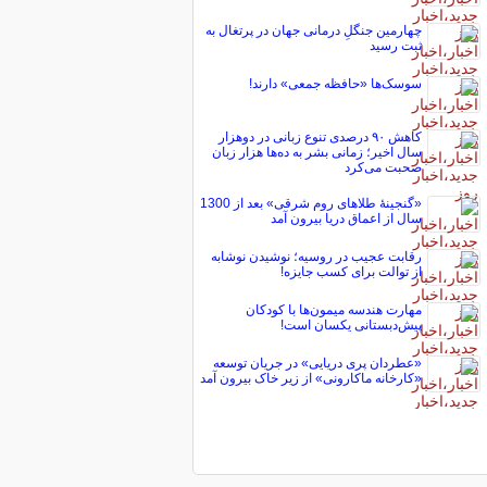
چهارمین جنگلِ درمانی جهان در پرتغال به
ثبت رسید
سوسک‌ها «حافظه جمعی» دارند!
کاهش ۹۰ درصدی تنوع زبانی در دوهزار
سال اخیر؛ زمانی بشر به ده‌ها هزار زبان
صحبت می‌کرد
«گنجینۀ طلاهای روم شرقی» بعد از 1300
سال از اعماق دریا بیرون آمد
رقابت عجیب در روسیه؛ نوشیدن نوشابه
از توالت برای کسب جایزه!
مهارت هندسه میمون‌ها با کودکان
پیش‌دبستانی یکسان است!
«عطردان پری دریایی» در جریان توسعه
«کارخانه ماکارونی» از زیر خاک بیرون آمد