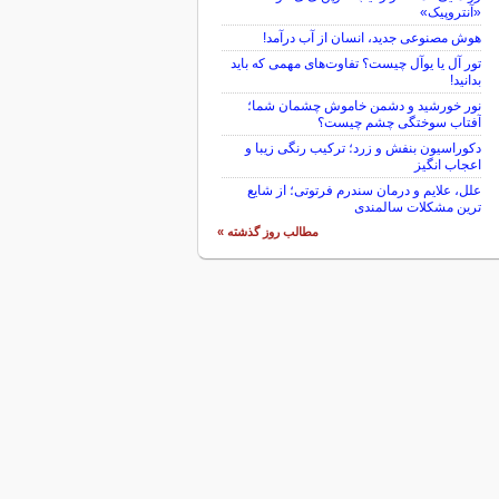
«آنتروپیک»
هوش مصنوعی جدید، انسان از آب درآمد!
تور آل یا یوآل چیست؟ تفاوت‌های مهمی که باید
بدانید!
نور خورشید و دشمن خاموش چشمان شما؛
آفتاب سوختگی چشم چیست؟
دکوراسیون بنفش و زرد؛ ترکیب رنگی زیبا و
اعجاب انگیز
علل، علایم و درمان سندرم فرتوتی؛ از شایع
ترین مشکلات سالمندی
مطالب روز گذشته »