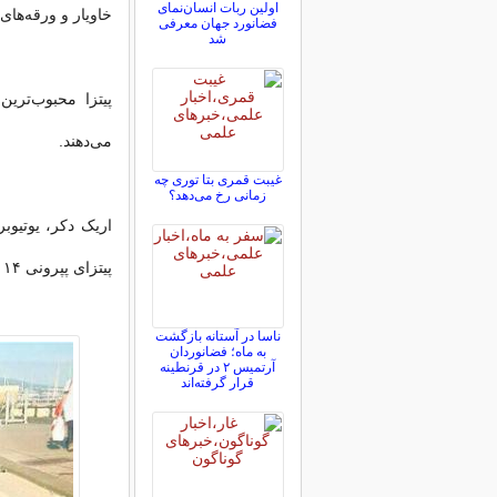
اولین ربات انسان‌نمای
خاویار و ورقه‌های طلای ۲۴ عیار ت
فضانورد جهان معرفی
شد
پیتزا محبوب‌تر
می‌دهند.
غیبت قمری بتا توری چه
زمانی رخ می‌دهد؟
اریک دکر، یوتیوبر
پیتزای پپرونی ۱۴ هزار فوت مربع (۱۳۰۰ متر مربع) مساحت داشت!
ناسا در آستانه بازگشت
به ماه؛ فضانوردان
آرتمیس ۲ در قرنطینه
قرار گرفته‌اند