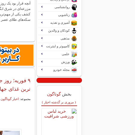
آنچه قرار بود یک روز
روانشناسی
مزرعه‌ای در شرق انگ
کشف یکی از مهم‌ترین
زناشویی
سکه‌های طلای عصر 
آشپزی و تغذیه
کودکان و والدین
مذهبی
کامپیوتر و اینترنت
علمی
ورزش
مجله خودرو
۹ فوریه؛ روز 
ترین غذای جها
بخش
گوناگون
اخبار گوناگون
مجموعه:
( مروری بر گذشته اخبار )