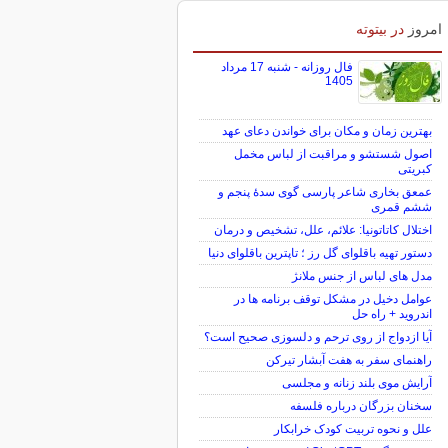
امروز
در بیتوته
فال روزانه - شنبه 17 مرداد
1405
بهترین زمان و مکان برای خواندن دعای عهد
اصول شستشو و مراقبت از لباس مخمل
کبریتی
عمعق بخاری شاعر پارسی گوی سدهٔ پنجم و
ششم قمری
اختلال کاتاتونیا: علائم، علل، تشخیص و درمان
دستور تهیه باقلوای گل رز ؛ تاپترین باقلوای دنیا
مدل های لباس از جنس ملانژ
عوامل دخیل در مشکل توقف برنامه ها در
اندروید + راه حل
آیا ازدواج از روی ترحم و دلسوزی صحیح است؟
راهنمای سفر به هفت آبشار تیرکن
آرایش موی بلند زنانه و مجلسی
سخنان بزرگان درباره فلسفه
علل و نحوه تربیت کودک خرابکار