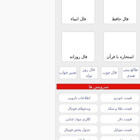
فال حافظ
فال انبیاء
استخاره با قرآن
فال روزانه
طالع بینی
فال روز
فال چوب
تعبیر خواب
هندی
تولد
سرویس ها
قیمت خودرو
اطلاعات دارویی
قیمت طلا و سکه
ویدئوهای فوتبال
قیمت دلار
کالری مواد غذایی
قیمت موبایل
جدول پخش فوتبال