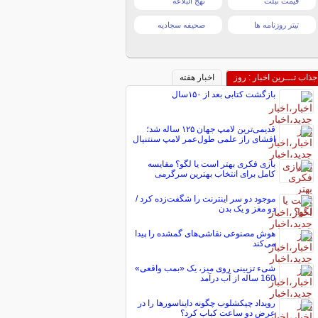
قیمت تبلت
نهج البلاغه
تیتر روزنامه ها
صحیفه سجادیه
جذاب تـــرین اخبار : روز
اخبار هفته
بازگشت کتابی بعد از ۱۵۰سال
قدیمی‌ترین لامپ جهان ۱۲۵ ساله شد؛
افشای راز علمی طول‌عمر لامپ سنتنیال
بازی فکری بهتر است یا لگو؟ مقایسه
کامل برای انتخاب بهترین سرگرمی
موجود دو سر اینترنت را شگفت‌زده کرد /
دو مغز و یک بدن
هوش مصنوعی نقاشی‌های گمشده را پیدا
می‌کند
شیء تزیینی روی میز، یک «بمب واقعی»
160 ساله از آب درآمد
رویداد چیکشلوب چگونه دایناسورها را در
عرض دو ساعت کباب کرد؟