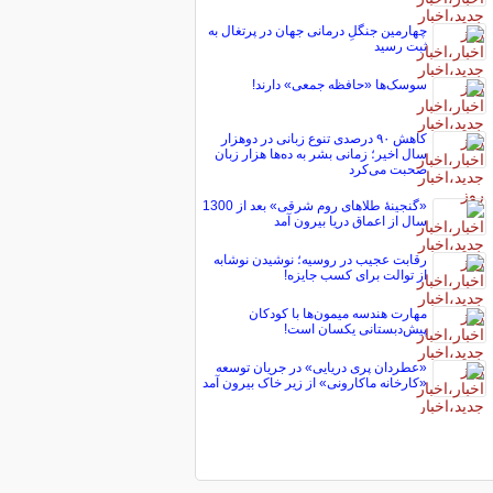
چهارمین جنگلِ درمانی جهان در پرتغال به
ثبت رسید
سوسک‌ها «حافظه جمعی» دارند!
کاهش ۹۰ درصدی تنوع زبانی در دوهزار
سال اخیر؛ زمانی بشر به ده‌ها هزار زبان
صحبت می‌کرد
«گنجینۀ طلاهای روم شرقی» بعد از 1300
سال از اعماق دریا بیرون آمد
رقابت عجیب در روسیه؛ نوشیدن نوشابه
از توالت برای کسب جایزه!
مهارت هندسه میمون‌ها با کودکان
پیش‌دبستانی یکسان است!
«عطردان پری دریایی» در جریان توسعه
«کارخانه ماکارونی» از زیر خاک بیرون آمد