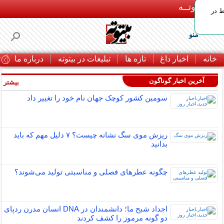
بـیتوتــه
ط در
منو
خانه
اخبار داغ
تازه ها
تبلیغات در بیتوته
درباره ما
ت
آخرین اخبار گوناگون
بیشتر »
سومین کشور کوچک جهان نام خود را تغییر داد
ریزش موی سگ نشانه چیست؟ ۷ دلیل مهم که باید
بدانید
چگونه عطرهای فصلی و مناسبتی تولید می‌شوند؟
اجداد شبح ما؛ دانشمندان در DNA انسان مدرن ردپای
دو گونه مرموز را کشف کردند