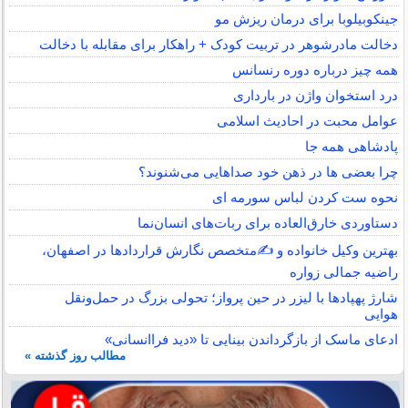
جینکوبیلوبا برای درمان ریزش مو
دخالت مادرشوهر در تربیت کودک + راهکار برای مقابله با دخالت
همه چیز درباره دوره رنسانس
درد استخوان واژن در بارداری
عوامل محبت در احادیث اسلامى
پادشاهی همه جا
چرا بعضی ها در ذهن خود صداهایی می‌شنوند؟
نحوه ست کردن لباس سورمه ای
دستاوردی خارق‌العاده برای ربات‌های انسان‌نما
بهترین وکیل خانواده و ✍️متخصص نگارش قراردادها در اصفهان،
راضیه جمالی زواره
شارژ پهپادها با لیزر در حین پرواز؛ تحولی بزرگ در حمل‌ونقل
هوایی
ادعای ماسک از بازگرداندن بینایی تا «دید فراانسانی»
مطالب روز گذشته »