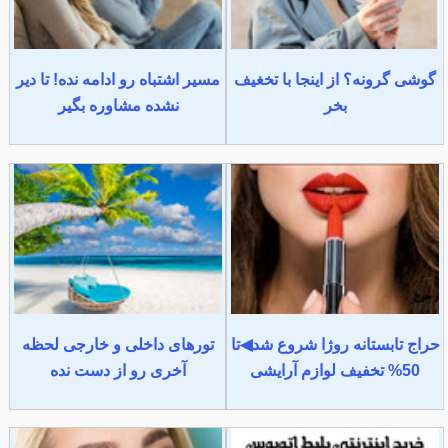
گوشی گرونه؟ از اینجا با تخغیف
مسیر اشتباه رو ادامه نده! تا دیر
بخر
نشده مشاوره بگیر
حراج تابستانه روژا شروع شد◀تا
تورهای داخلی و خارجی لحظه
50% تخفیف لوازم آرایشی
آخری رو از دست نده