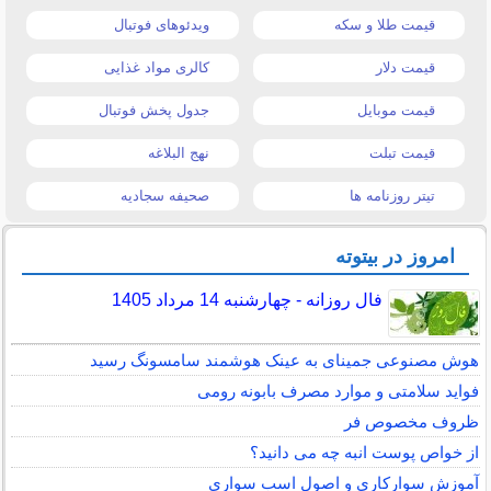
قیمت طلا و سکه
ویدئوهای فوتبال
قیمت دلار
کالری مواد غذایی
قیمت موبایل
جدول پخش فوتبال
قیمت تبلت
نهج البلاغه
تیتر روزنامه ها
صحیفه سجادیه
امروز در بیتوته
فال روزانه - چهارشنبه 14 مرداد 1405
هوش مصنوعی جمینای به عینک هوشمند سامسونگ رسید
فواید سلامتی و موارد مصرف بابونه رومی
ظروف مخصوص فر
از خواص پوست انبه چه می دانید؟
آموزش سوارکاری و اصول اسب سواری