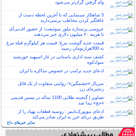
وام گرفتن گران‌تر می‌شود
5 شاهکار سینمایی که تا آخرین لحظه دست از
غافلگیر کردن مخاطب برنمی‌دارند
عروسی پرستاره تیلور سوئیفت؛ از حضور اف‌بی‌آی
تا هزینه ۲۰ میلیون دلاری خبر می‌دهند
قیمت جدید گوشت مرغ؛ قیمت هر کیلوگرم فیله مرغ
به 900هزارتومان رسید
کشف سند اداری باستانی در غار اسپهبد خورشید
سوادکوه
ادعای جدید ترامپ در خصوص مذاکره با ایران
سریال «خشمگین»؛ روایتی متفاوت از یک قاتل
زنجیره‌ای زن
تصاویر | گنجینه طلایی 1100 ساله در مسیر قدیمی
«حج» پیدا شد
ادعای نیویورک‌تایمز : روسیه قطعات پهپاد را از
طریق دریای خزر به ایران صادر می‌کند
سایر خبرهای داغ