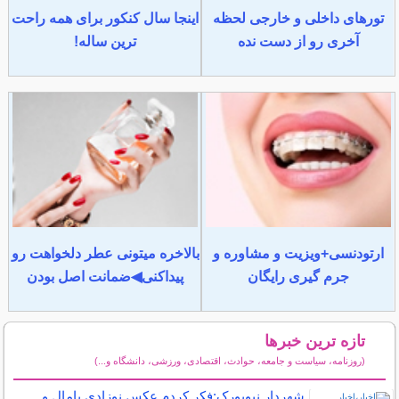
تورهای داخلی و خارجی لحظه
اینجا سال کنکور برای همه راحت
آخری رو از دست نده
ترین ساله!
ارتودنسی+ویزیت و مشاوره و
بالاخره میتونی عطر دلخواهت رو
جرم گیری رایگان
پیداکنی◀ضمانت اصل بودن
تازه ترین خبرها
(روزنامه، سیاست و جامعه، حوادث، اقتصادی، ورزشی، دانشگاه و...)
سایر خبرهای داغ
شهردار نیویورک:فکر کردم عکس نوزادی یامال و