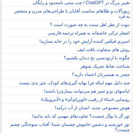
تغییر بزرگ در ChatGPT / چت متنی نامحدود و رایگان
زیورآلات و طلاهای مناسب آقایان با طراحی‌های مدرن و منحصر
به فرد
نبوت از نظر اهل سنت به چه صورت است ؟
اشعار ترکی عاشقانه به همراه ترجمه فارسی
اسپری فیکس کننده آرایش خود را در خانه بسازید!
روش های متفاوت بافت لیف
چگونه با ارتودنسی نخ دندان بکشیم؟
شناخت نقاط تحریک شوهر
چقدر به همسرتان اعتماد دارید؟
چند دلیل مهم اینکه چرا بهانه گیری‌های کودک، چیز بدی نیست
لباس‎های نو و تمیز هم می‌توانند بیماری‌زا باشند!
رونمایی «متا» از رقیب «اوپن‌ای‌آی» و «آنتروپیک»
هوش مصنوعی جدید، انسان از آب درآمد!
تور آل یا یوآل چیست؟ تفاوت‌های مهمی که باید بدانید!
نور خورشید و دشمن خاموش چشمان شما؛ آفتاب سوختگی چشم
چیست؟