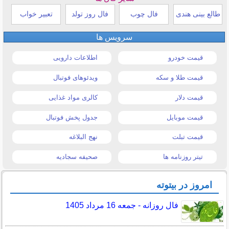
طالع بینی هندی
فال چوب
فال روز تولد
تعبیر خواب
سرویس ها
قیمت خودرو
اطلاعات دارویی
قیمت طلا و سکه
ویدئوهای فوتبال
قیمت دلار
کالری مواد غذایی
قیمت موبایل
جدول پخش فوتبال
قیمت تبلت
نهج البلاغه
تیتر روزنامه ها
صحیفه سجادیه
امروز در بیتوته
فال روزانه - جمعه 16 مرداد 1405