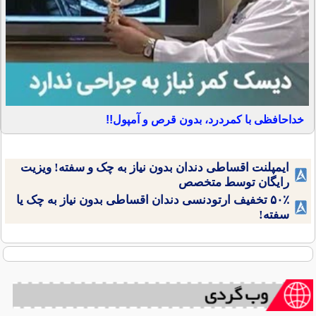
خداحافظی با کمردرد، بدون قرص و آمپول!!
ایمپلنت اقساطی دندان بدون نیاز به چک و سفته! ویزیت
رایگان توسط متخصص
۵۰٪ تخفیف ارتودنسی دندان اقساطی بدون نیاز به چک یا
سفته!