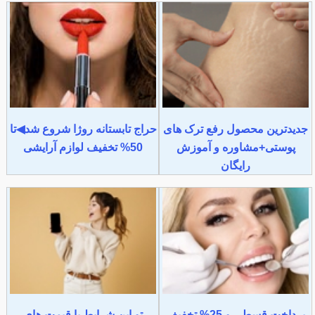
جدیدترین محصول رفع ترک های
حراج تابستانه روژا شروع شد◀تا
پوستی+مشاوره و آموزش
50% تخفیف لوازم آرایشی
رایگان
پرداخت قسطی و 25% تخفیف
تو این شرایط با قیمت های