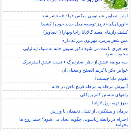
اولین تصاویر شیائومی میکس فولد ۵ منتشر شد
«اوپن‌ای‌آی» ترمز توسعه مدل جدید خود را کشید!
کشف رازهای معبد گالاپاتا راجا ویهارا (+تصاویر)
متن شعر پیرمرد مهربون مزرعه داره
چه چیزی باعث می شود دکوراسیون خانه به سبک ایتالیایی
محبوب شود
سه مولفه عشق از نظر استرنبرگ + تست عشق استرنبرگ
خواص ذکر یا کریم الصفح و معنای آن
تقویم مایا چیست؟
آموزش مرحله به مرحله فرنچ ناخن در خانه
راههای شستن کلم بروکلی
طرز تهیه رول لازانیا
درمان و پیشگیری از تنبلی تخمدان با ورزش
احترام در رابطه زناشویی چگونه ایجاد می شود؟ حتما زوج ها
بخوانند