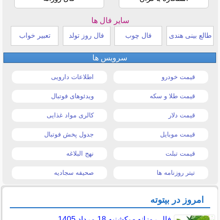
سایر فال ها
طالع بینی هندی
فال چوب
فال روز تولد
تعبیر خواب
سرویس ها
قیمت خودرو
اطلاعات دارویی
قیمت طلا و سکه
ویدئوهای فوتبال
قیمت دلار
کالری مواد غذایی
قیمت موبایل
جدول پخش فوتبال
قیمت تبلت
نهج البلاغه
تیتر روزنامه ها
صحیفه سجادیه
امروز در بیتوته
فال روزانه - یکشنبه 18 مرداد 1405