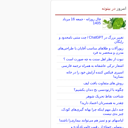
امروز
در بیتوته
فال روزانه - جمعه 16 مرداد
1405
تغییر بزرگ در ChatGPT / چت متنی نامحدود و
رایگان
زیورآلات و طلاهای مناسب آقایان با طراحی‌های
مدرن و منحصر به فرد
نبوت از نظر اهل سنت به چه صورت است ؟
اشعار ترکی عاشقانه به همراه ترجمه فارسی
اسپری فیکس کننده آرایش خود را در خانه
بسازید!
روش های متفاوت بافت لیف
چگونه با ارتودنسی نخ دندان بکشیم؟
شناخت نقاط تحریک شوهر
چقدر به همسرتان اعتماد دارید؟
چند دلیل مهم اینکه چرا بهانه گیری‌های کودک،
چیز بدی نیست
لباس‎های نو و تمیز هم می‌توانند بیماری‌زا باشند!
رونمایی «متا» از رقیب «اوپن‌ای‌آی» و