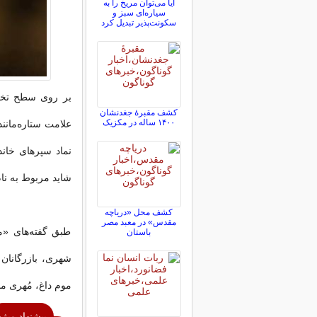
آیا می‌توان مریخ را به
سیاره‌ای سبز و
سکونت‌پذیر تبدیل کرد
بر روی سطح تخت
کشف مقبرۀ جغدنشان
۱۴۰۰ ساله در مکزیک
علامت ستاره‌مانن
شاید مربوط به نا
کشف محل «دریاچه
مقدس» در معبد مصر
طبق گفته‌های «م
باستان
شهری، بازرگانان 
موم داغ، مُهری من
پیشنهاد ویژه