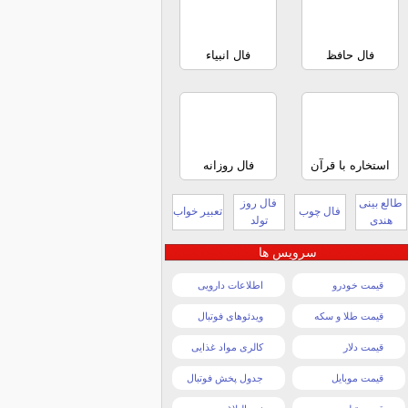
فال حافظ
فال انبیاء
استخاره با قرآن
فال روزانه
طالع بینی
فال روز
فال چوب
تعبیر خواب
هندی
تولد
سرویس ها
قیمت خودرو
اطلاعات دارویی
قیمت طلا و سکه
ویدئوهای فوتبال
قیمت دلار
کالری مواد غذایی
قیمت موبایل
جدول پخش فوتبال