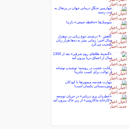
چهارمین جنگلِ درمانی جهان در پرتغال به
ثبت رسید
سوسک‌ها «حافظه جمعی» دارند!
کاهش ۹۰ درصدی تنوع زبانی در دوهزار
سال اخیر؛ زمانی بشر به ده‌ها هزار زبان
صحبت می‌کرد
«گنجینۀ طلاهای روم شرقی» بعد از 1300
سال از اعماق دریا بیرون آمد
رقابت عجیب در روسیه؛ نوشیدن نوشابه
از توالت برای کسب جایزه!
مهارت هندسه میمون‌ها با کودکان
پیش‌دبستانی یکسان است!
«عطردان پری دریایی» در جریان توسعه
«کارخانه ماکارونی» از زیر خاک بیرون آمد