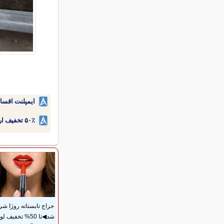
ایمپلنت اقسا
۵۰٪ تخفیف ارتودنسی دندان اقساطی بدون نیاز به چک یا سفته!
حراج تابستانه روژا شر
شد◀تا 50% تخفیف ل