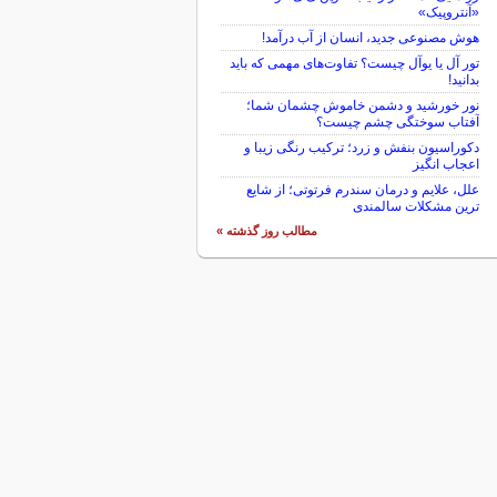
«آنتروپیک»
هوش مصنوعی جدید، انسان از آب درآمد!
تور آل یا یوآل چیست؟ تفاوت‌های مهمی که باید
بدانید!
نور خورشید و دشمن خاموش چشمان شما؛
آفتاب سوختگی چشم چیست؟
دکوراسیون بنفش و زرد؛ ترکیب رنگی زیبا و
اعجاب انگیز
علل، علایم و درمان سندرم فرتوتی؛ از شایع
ترین مشکلات سالمندی
مطالب روز گذشته »