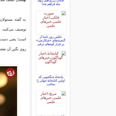
امکان رزرو هتل روی
ماه فراهم شد!
به گفته مسئولان
توصیف می‌کنند، ا
عکس روز ناسا از
گنجینه‌های «شکارچی»
بر فراز کوه‌های برفی
روی نگین آن نقشی 
پادشاه جنگجویی که
اولین کتابخانۀ جهان را
ساخت