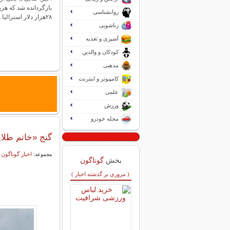
بازگردانده شد که هزی
روانشناسی
۲۸هزار دلار استرالیا می‌رسید. همشهری…
زناشویی
آشپزی و تغذیه
کودکان و والدین
مذهبی
کامپیوتر و اینترنت
علمی
ورزش
مجله خودرو
گنج «خاتم طلایی» 400 ساله از زیر مجسمۀ تار
اخبار گوناگون
مجموعه:
بخش
گوناگون
( مروری بر گذشته اخبار )