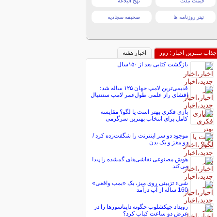
قیمت تبلت
نهج البلاغه
تیتر روزنامه ها
صحیفه سجادیه
جذاب تـــرین اخبار : روز
اخبار هفته
بازگشت کتابی بعد از ۱۵۰سال
قدیمی‌ترین لامپ جهان ۱۲۵ ساله شد؛
افشای راز علمی طول‌عمر لامپ سنتنیال
بازی فکری بهتر است یا لگو؟ مقایسه
کامل برای انتخاب بهترین سرگرمی
موجود دو سر اینترنت را شگفت‌زده کرد /
دو مغز و یک بدن
هوش مصنوعی نقاشی‌های گمشده را پیدا
می‌کند
شیء تزیینی روی میز، یک «بمب واقعی»
160 ساله از آب درآمد
رویداد چیکشلوب چگونه دایناسورها را در
عرض دو ساعت کباب کرد؟