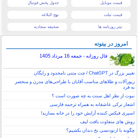
قیمت موبایل
جدول پخش فوتبال
قیمت تبلت
نهج البلاغه
تیتر روزنامه ها
صحیفه سجادیه
امروز در بیتوته
فال روزانه - جمعه 16 مرداد 1405
تغییر بزرگ در ChatGPT / چت متنی نامحدود و رایگان
زیورآلات و طلاهای مناسب آقایان با طراحی‌های مدرن و منحصر
به فرد
نبوت از نظر اهل سنت به چه صورت است ؟
اشعار ترکی عاشقانه به همراه ترجمه فارسی
اسپری فیکس کننده آرایش خود را در خانه بسازید!
روش های متفاوت بافت لیف
چگونه با ارتودنسی نخ دندان بکشیم؟