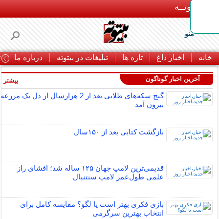
بـیتوتــه
منو
خانه
اخبار داغ
تازه ها
تبلیغات در بیتوته
درباره ما
ت
آخرین اخبار گوناگون
بیشتر »
گنج سکه‌های طلایی بعد از 2 هزارسال از دل یک مزرعه
بیرون آمد
بازگشت کتابی بعد از ۱۵۰سال
قدیمی‌ترین لامپ جهان ۱۲۵ ساله شد؛ افشای راز
علمی طول‌عمر لامپ سنتنیال
بازی فکری بهتر است یا لگو؟ مقایسه کامل برای
انتخاب بهترین سرگرمی