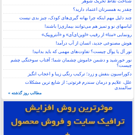
شناخت نقاط تحریک شوهر
چقدر به همسرتان اعتماد دارید؟
چند دلیل مهم اینکه چرا بهانه گیری‌های کودک، چیز بدی نیست
لباس‎های نو و تمیز هم می‌توانند بیماری‌زا باشند!
رونمایی «متا» از رقیب «اوپن‌ای‌آی» و «آنتروپیک»
هوش مصنوعی جدید، انسان از آب درآمد!
تور آل یا یوآل چیست؟ تفاوت‌های مهمی که باید بدانید!
نور خورشید و دشمن خاموش چشمان شما؛ آفتاب سوختگی چشم
چیست؟
دکوراسیون بنفش و زرد؛ ترکیب رنگی زیبا و اعجاب انگیز
علل، علایم و درمان سندرم فرتوتی؛ از شایع ترین مشکلات
سالمندی
مطالب روز گذشته »