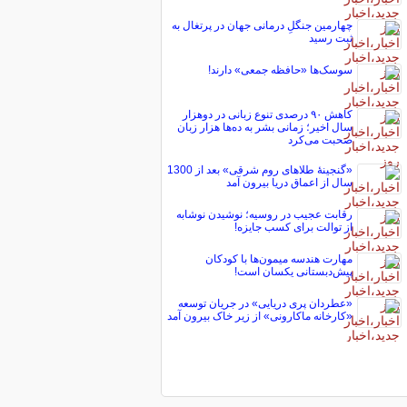
چهارمین جنگلِ درمانی جهان در پرتغال به
ثبت رسید
سوسک‌ها «حافظه جمعی» دارند!
کاهش ۹۰ درصدی تنوع زبانی در دوهزار
سال اخیر؛ زمانی بشر به ده‌ها هزار زبان
صحبت می‌کرد
«گنجینۀ طلاهای روم شرقی» بعد از 1300
سال از اعماق دریا بیرون آمد
رقابت عجیب در روسیه؛ نوشیدن نوشابه
از توالت برای کسب جایزه!
مهارت هندسه میمون‌ها با کودکان
پیش‌دبستانی یکسان است!
«عطردان پری دریایی» در جریان توسعه
«کارخانه ماکارونی» از زیر خاک بیرون آمد