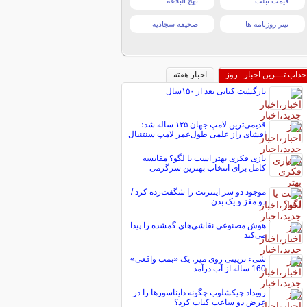
قیمت تبلت
نهج البلاغه
تیتر روزنامه ها
صحیفه سجادیه
جذاب تـــرین اخبار : روز
اخبار هفته
بازگشت کتابی بعد از ۱۵۰سال
قدیمی‌ترین لامپ جهان ۱۲۵ ساله شد؛
افشای راز علمی طول‌عمر لامپ سنتنیال
بازی فکری بهتر است یا لگو؟ مقایسه
کامل برای انتخاب بهترین سرگرمی
موجود دو سر اینترنت را شگفت‌زده کرد /
دو مغز و یک بدن
هوش مصنوعی نقاشی‌های گمشده را پیدا
می‌کند
شیء تزیینی روی میز، یک «بمب واقعی»
160 ساله از آب درآمد
رویداد چیکشلوب چگونه دایناسورها را در
عرض دو ساعت کباب کرد؟