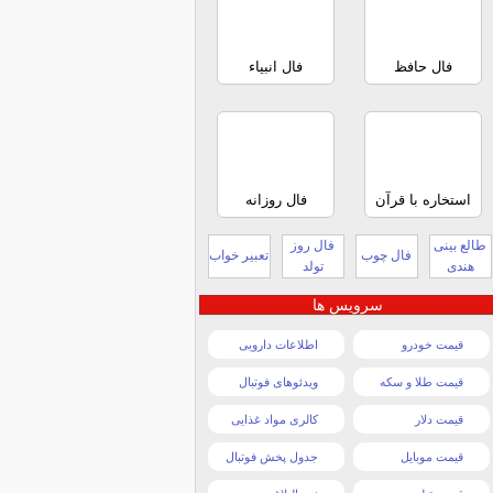
فال حافظ
فال انبیاء
استخاره با قرآن
فال روزانه
طالع بینی
فال روز
فال چوب
تعبیر خواب
هندی
تولد
سرویس ها
قیمت خودرو
اطلاعات دارویی
قیمت طلا و سکه
ویدئوهای فوتبال
قیمت دلار
کالری مواد غذایی
قیمت موبایل
جدول پخش فوتبال