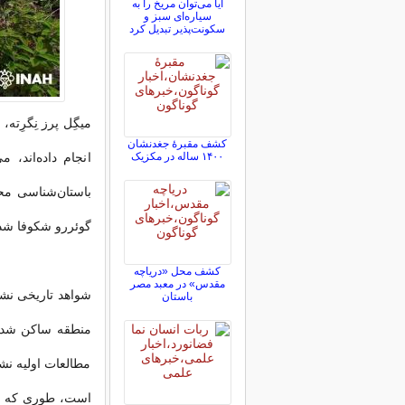
آیا می‌توان مریخ را به
سیاره‌ای سبز و
سکونت‌پذیر تبدیل کرد
میگِل پرز نِگرِته
کشف مقبرۀ جغدنشان
۱۴۰۰ ساله در مکزیک
انجام داده‌اند، 
باستان‌شناسی محل
گوئررو شکوفا شده
کشف محل «دریاچه
مقدس» در معبد مصر
شواهد تاریخی نشا
باستان
منطقه ساکن شده‌ا
مطالعات اولیه نش
است، طوری که منا