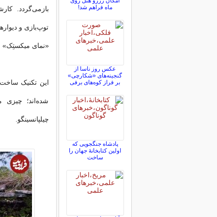
امکان رزرو هتل روی
ماه فراهم شد!
توپ‌بازی و دیوار
«نمای میکستِک» س
عکس روز ناسا از
گنجینه‌های «شکارچی»
این تکنیک ساخت ش
بر فراز کوه‌های برفی
شده‌اند؛ چیزی م
چیلپانسینگو.
پادشاه جنگجویی که
اولین کتابخانۀ جهان را
ساخت