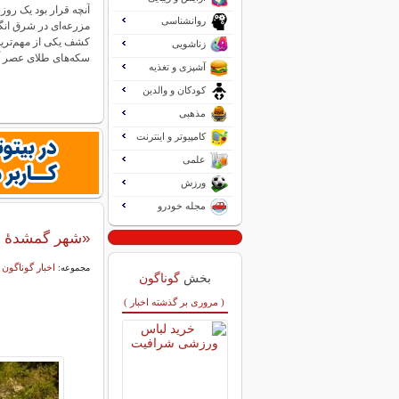
آنچه قرار بود یک روز
روانشناسی
مزرعه‌ای در شرق انگ
کشف یکی از مهم‌ترین
زناشویی
سکه‌های طلای عصر 
آشپزی و تغذیه
کودکان و والدین
مذهبی
کامپیوتر و اینترنت
علمی
ورزش
مجله خودرو
«شهر گمشدۀ سنگی» بعد از 
اخبار گوناگون
مجموعه:
بخش
گوناگون
( مروری بر گذشته اخبار )