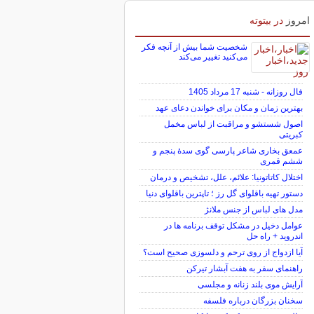
امروز
در بیتوته
شخصیت شما بیش از آنچه فکر
می‌کنید تغییر می‌کند
فال روزانه - شنبه 17 مرداد 1405
بهترین زمان و مکان برای خواندن دعای عهد
اصول شستشو و مراقبت از لباس مخمل
کبریتی
عمعق بخاری شاعر پارسی گوی سدهٔ پنجم و
ششم قمری
اختلال کاتاتونیا: علائم، علل، تشخیص و درمان
دستور تهیه باقلوای گل رز ؛ تاپترین باقلوای دنیا
مدل های لباس از جنس ملانژ
عوامل دخیل در مشکل توقف برنامه ها در
اندروید + راه حل
آیا ازدواج از روی ترحم و دلسوزی صحیح است؟
راهنمای سفر به هفت آبشار تیرکن
آرایش موی بلند زنانه و مجلسی
سخنان بزرگان درباره فلسفه