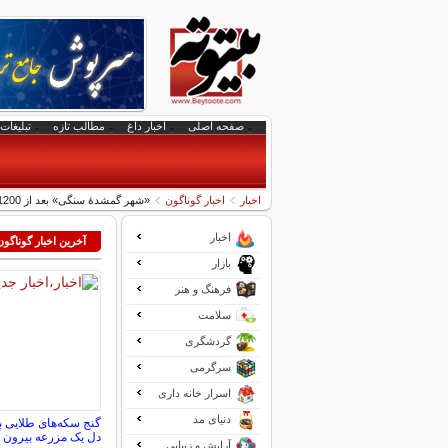
صفحه اصلی
اخبار داغ
مطالب تازه
تبلیغات 
اخبار
اخبار گوناگون
«شهر گمشدۀ سنگی» بعد از 1200 سال در جنگل پیدا شد
اخبار
آخرین اخبار گوناگون
بازار
فرهنگ و هنر
سلامت
گردشگری
سرگرمی
اسرار خانه داری
دنیای مد
دل یک مزرعه بیرون آ
آرایش و زیبایی