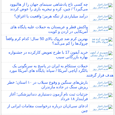
چه کسی تاج پادشاهی سینمای جهان را از هالیوود
می‌گیرد؟ / چین، کره و نیجریه بازی را عوض کردند
درآمد میلیاردی از تنگه هرمز؛ واقعیت یا اغراق؟
واکنش قطر و عربستان به حملات علیه پایگاه های
آمریکایی در اردن و کویت
بهترین کرم ضد چروک بالای 50 سال؛ کدام کرم واقعاً
چروک‌ها را کم می‌کند؟
خرید آیفون 17 با طرح تعویض کارکرده در جشنواره
بهاره بازرگانی سیب
حملات سنتکام به ایران در پاسخ به سرنگونی یک
بالگرد آپاچی آمریکا / سپاه: پایگاه های آمریکا مورد
هدف قرار گرفتند
بارش‌های سنگین و وقوع سیلاب در ۱۰ استان؛ خطر
ریزش سنگ در جاده مازندران
جزئیات ثبت نام آزمون دستیاری دندانپزشکی؛ آغاز
فراینداز ۱۸ خرداد
ادعای سی‌ان‌ان درباره درخواست مقامات ایرانی از
چین