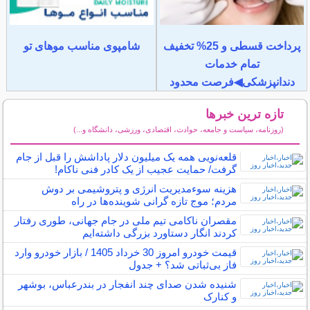
پرداخت قسطی و 25% تخفیف
شامپوی مناسب موهای تو
تمام خدمات
دندانپزشکی◀فرصت محدود
تازه ترین خبرها
(روزنامه، سیاست و جامعه، حوادث، اقتصادی، ورزشی، دانشگاه و...)
سایر خبرهای داغ
قلعه‌نویی همه یک میلیون دلار پاداشش را قبل از جام
گرفت/ حمایت عجیب از یک کادر فنی ناکام!
هزینه سوءمدیریت انرژی و پتروشیمی بر دوش
مردم؛ موج تازه گرانی شوینده‌ها در راه
مقصران ناکامی تیم ملی در جام جهانی، طوری رفتار
کردند انگار دستاورد بزرگی داشته‌ایم
قیمت خودرو امروز 30 خرداد 1405 / بازار خودرو وارد
فاز بی‌ثباتی شد؟ + جدول
شنیده شدن صدای چند انفجار در بندرعباس، بوشهر
و کنارک