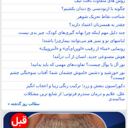
روش های متفاوت بافت لیف
چگونه با ارتودنسی نخ دندان بکشیم؟
شناخت نقاط تحریک شوهر
چقدر به همسرتان اعتماد دارید؟
چند دلیل مهم اینکه چرا بهانه گیری‌های کودک، چیز بدی نیست
لباس‎های نو و تمیز هم می‌توانند بیماری‌زا باشند!
رونمایی «متا» از رقیب «اوپن‌ای‌آی» و «آنتروپیک»
هوش مصنوعی جدید، انسان از آب درآمد!
تور آل یا یوآل چیست؟ تفاوت‌های مهمی که باید بدانید!
نور خورشید و دشمن خاموش چشمان شما؛ آفتاب سوختگی چشم
چیست؟
دکوراسیون بنفش و زرد؛ ترکیب رنگی زیبا و اعجاب انگیز
علل، علایم و درمان سندرم فرتوتی؛ از شایع ترین مشکلات
سالمندی
مطالب روز گذشته »