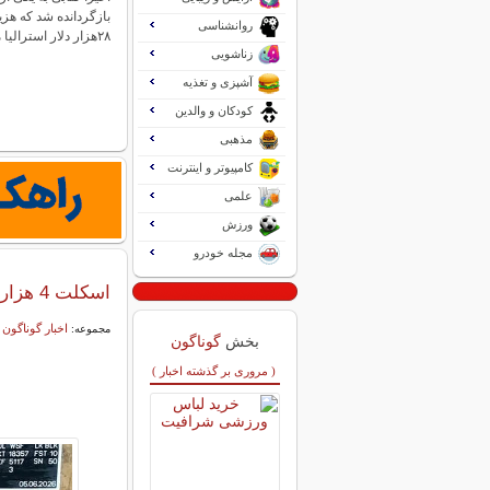
بازگردانده شد که هزی
روانشناسی
۲۸هزار دلار استرالیا می‌رسید. همشهری…
زناشویی
آشپزی و تغذیه
کودکان و والدین
مذهبی
کامپیوتر و اینترنت
علمی
ورزش
مجله خودرو
اسکلت 4 هزارسالۀ مرد جوان در یک «کورۀ زیرزمینی» پیدا شد
اخبار گوناگون
مجموعه:
بخش
گوناگون
( مروری بر گذشته اخبار )