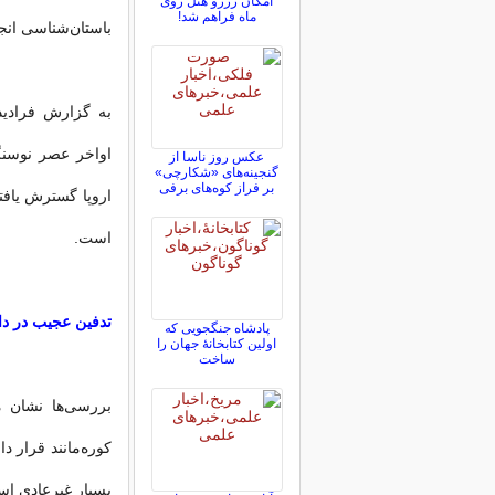
امکان رزرو هتل روی
ماه فراهم شد!
باستان‌شناسی ان
به گزارش فرادید
عکس روز ناسا از
گنجینه‌های «شکارچی»
بر فراز کوه‌های برفی
اروپا گسترش یافت
است.
تدفین عجیب در دا
پادشاه جنگجویی که
اولین کتابخانۀ جهان را
ساخت
کوره‌مانند قرار 
بسیار غیرعادی است