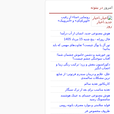
امروز
در بیتوته
رونمایی «متا» از رقیب
«اوپن‌ای‌آی» و «آنتروپیک»
هوش مصنوعی جدید، انسان از آب درآمد!
فال روزانه - پنج شنبه 15 مرداد 1405
تور آل یا یوآل چیست؟ تفاوت‌های مهمی که باید
بدانید!
نور خورشید و دشمن خاموش چشمان شما؛
آفتاب سوختگی چشم چیست؟
دکوراسیون بنفش و زرد؛ ترکیب رنگی زیبا و
اعجاب انگیز
علل، علایم و درمان سندرم فرتوتی؛ از شایع
ترین مشکلات سالمندی
کاریکاتور تغذیه سالم
تغذیه مناسب برای بعد از ترک سیگار
هوش مصنوعی جمینای به عینک هوشمند
سامسونگ رسید
فواید سلامتی و موارد مصرف بابونه رومی
ظروف مخصوص فر