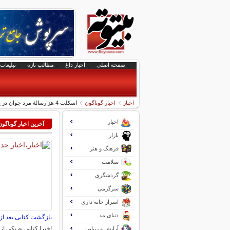
صفحه اصلی
اخبار داغ
مطالب تازه
تبلیغات 
اخبار
اخبار گوناگون
اسکلت 4 هزارسالۀ مرد جوان در یک «کورۀ زیرزمینی» پیدا شد
اخبار
آخرین اخبار گوناگون
بازار
فرهنگ و هنر
سلامت
گردشگری
سرگرمی
اسرار خانه داری
دنیای مد
بازگشت کتابی بعد از ۱۵۰سا
اخیرا کتابی به یکی از 
آرایش و زیبایی