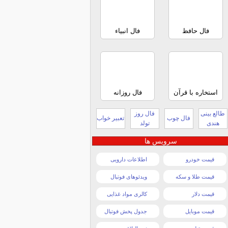
فال حافظ
فال انبیاء
استخاره با قرآن
فال روزانه
طالع بینی
فال روز
فال چوب
تعبیر خواب
هندی
تولد
سرویس ها
قیمت خودرو
اطلاعات دارویی
قیمت طلا و سکه
ویدئوهای فوتبال
قیمت دلار
کالری مواد غذایی
قیمت موبایل
جدول پخش فوتبال