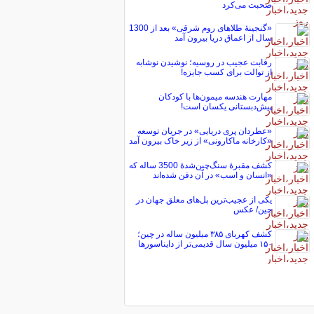
صحبت می‌کرد
«گنجینۀ طلاهای روم شرقی» بعد از 1300
سال از اعماق دریا بیرون آمد
رقابت عجیب در روسیه؛ نوشیدن نوشابه
از توالت برای کسب جایزه!
مهارت هندسه میمون‌ها با کودکان
پیش‌دبستانی یکسان است!
«عطردان پری دریایی» در جریان توسعه
«کارخانه ماکارونی» از زیر خاک بیرون آمد
کشف مقبرۀ سنگ‌چین‌شدۀ 3500 ساله که
«انسان و اسب» در آن دفن شده‌اند
یکی از عجیب‌ترین پل‌های معلق جهان در
چین/ عکس
کشف کهربای ۳۸۵ میلیون ساله در چین؛
۱۵۰ میلیون سال قدیمی‌تر از دایناسورها