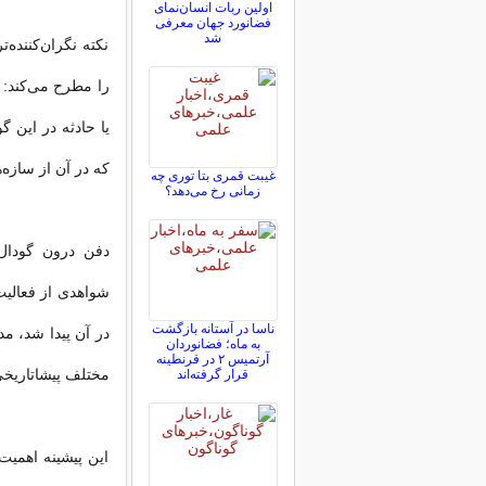
اولین ربات انسان‌نمای
فضانورد جهان معرفی
شد
نکته نگران‌کننده
را مطرح می‌کند: 
یا حادثه در این گ
که در آن از سازه
غیبت قمری بتا توری چه
زمانی رخ می‌دهد؟
دفن درون گودال
ناسا در آستانه بازگشت
در آن پیدا شد، م
به ماه؛ فضانوردان
آرتمیس ۲ در قرنطینه
مختلف پیشاتاریخی
قرار گرفته‌اند
این پیشینه اهمیت