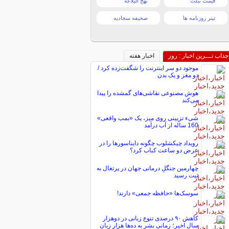
قیمت تبلت
نهج البلاغه
تیتر روزنامه ها
صحیفه سجادیه
جذاب تـــرین اخبار : روز
اخبار هفته
موجود دو سر اینترنت را شگفت‌زده کرد /
دو مغز و یک بدن
هوش مصنوعی نقاشی‌های گمشده را پیدا
می‌کند
شیء تزیینی روی میز، یک «بمب واقعی»
160 ساله از آب درآمد
رویداد چیکشلوب چگونه دایناسورها را در
عرض دو ساعت کباب کرد؟
چهارمین جنگلِ درمانی جهان در پرتغال به
ثبت رسید
سوسک‌ها «حافظه جمعی» دارند!
کاهش ۹۰ درصدی تنوع زبانی در دوهزار
سال اخیر؛ زمانی بشر به ده‌ها هزار زبان