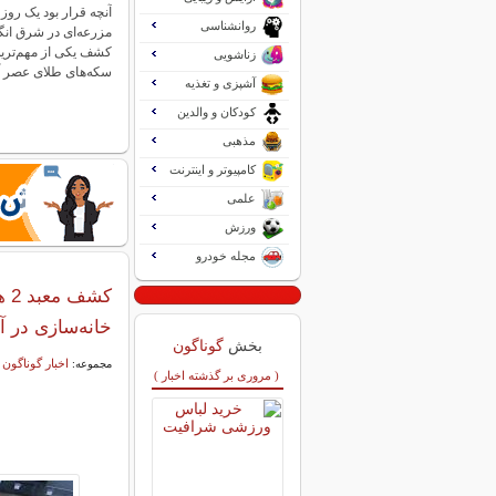
آنچه قرار بود یک روز
روانشناسی
مزرعه‌ای در شرق انگ
کشف یکی از مهم‌ترین
زناشویی
سکه‌های طلای عصر 
آشپزی و تغذیه
کودکان و والدین
مذهبی
کامپیوتر و اینترنت
علمی
ورزش
مجله خودرو
کش
خانه‌سازی در آ
بخش
گوناگون
اخبار گوناگون
مجموعه:
( مروری بر گذشته اخبار )