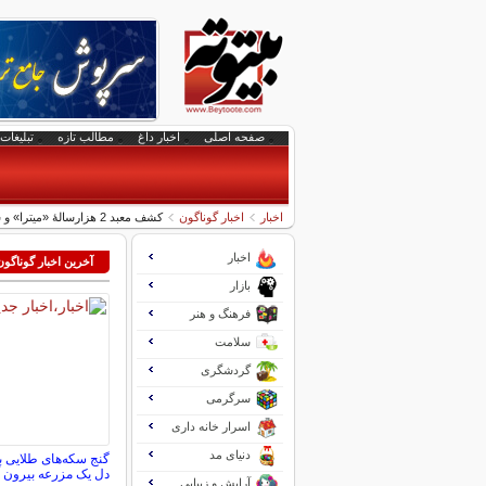
صفحه اصلی
اخبار داغ
مطالب تازه
تبلیغات 
اخبار
اخبار گوناگون
کشف معبد 2 هزارسالۀ «میترا» و سکّه‌های رومی در جریان پروژۀ خانه‌سازی در آلمان
اخبار
آخرین اخبار گوناگون
بازار
فرهنگ و هنر
سلامت
گردشگری
سرگرمی
اسرار خانه داری
دنیای مد
دل یک مزرعه بیرون آ
آرایش و زیبایی