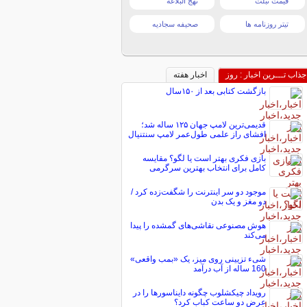
قیمت تبلت
نهج البلاغه
تیتر روزنامه ها
صحیفه سجادیه
جذاب تـــرین اخبار : روز
اخبار هفته
بازگشت کتابی بعد از ۱۵۰سال
قدیمی‌ترین لامپ جهان ۱۲۵ ساله شد؛
افشای راز علمی طول‌عمر لامپ سنتنیال
بازی فکری بهتر است یا لگو؟ مقایسه
کامل برای انتخاب بهترین سرگرمی
موجود دو سر اینترنت را شگفت‌زده کرد /
دو مغز و یک بدن
هوش مصنوعی نقاشی‌های گمشده را پیدا
می‌کند
شیء تزیینی روی میز، یک «بمب واقعی»
160 ساله از آب درآمد
رویداد چیکشلوب چگونه دایناسورها را در
عرض دو ساعت کباب کرد؟