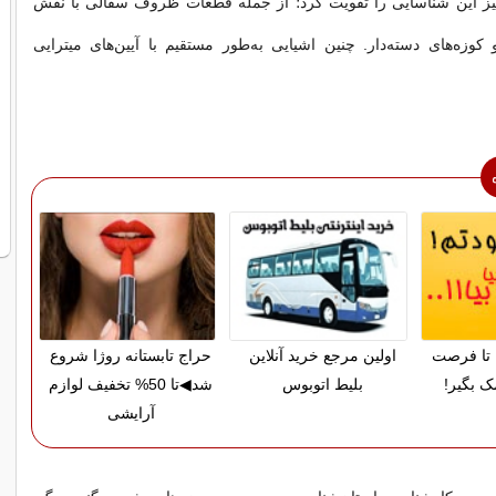
 نیز این شناسایی را تقویت کرد؛ از جمله قطعات ظروف سفالی با نقش
و کوزه‌های دسته‌دار. چنین اشیایی به‌طور مستقیم با آیین‌های میترایی
تا فرصت
اولین مرجع خرید آنلاین
حراج تابستانه روژا شروع
ک بگیر!
بلیط اتوبوس
شد◀تا 50% تخفیف لوازم
آرایشی