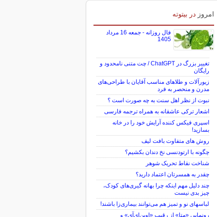
امروز
در بیتوته
فال روزانه - جمعه 16 مرداد
1405
تغییر بزرگ در ChatGPT / چت متنی نامحدود و
رایگان
زیورآلات و طلاهای مناسب آقایان با طراحی‌های
مدرن و منحصر به فرد
نبوت از نظر اهل سنت به چه صورت است ؟
اشعار ترکی عاشقانه به همراه ترجمه فارسی
اسپری فیکس کننده آرایش خود را در خانه
بسازید!
روش های متفاوت بافت لیف
چگونه با ارتودنسی نخ دندان بکشیم؟
شناخت نقاط تحریک شوهر
چقدر به همسرتان اعتماد دارید؟
چند دلیل مهم اینکه چرا بهانه گیری‌های کودک،
چیز بدی نیست
لباس‎های نو و تمیز هم می‌توانند بیماری‌زا باشند!
رونمایی «متا» از رقیب «اوپن‌ای‌آی» و