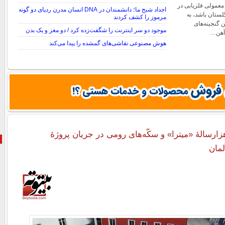
 معمولی فلزیابی در
اجداد شبح ما؛ دانشمندان در DNA انسان مدرن ردپای دو گونه
لستان باشد، به
مرموز را کشف کردند
 گنجینه‌های
موجود دو سر اینترنت را شگفت‌زده کرد / دو مغز و یک بدن
آهن…
هوش مصنوعی نقاشی‌های گمشده را پیدا می‌کند
ف معبد 2 هزارسالۀ «میترا» و سکّه‌های رومی در جریان پروژۀ
لمان