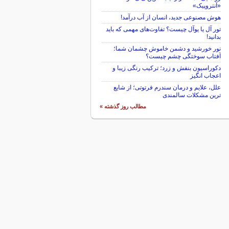
«آنتروپیک»
هوش مصنوعی جدید، انسان از آب درآمد!
تور آل یا یوآل چیست؟ تفاوت‌های مهمی که باید
بدانید!
نور خورشید و دشمن خاموش چشمان شما؛
آفتاب سوختگی چشم چیست؟
دکوراسیون بنفش و زرد؛ ترکیب رنگی زیبا و
اعجاب انگیز
علل، علایم و درمان سندرم فرتوتی؛ از شایع
ترین مشکلات سالمندی
مطالب روز گذشته »