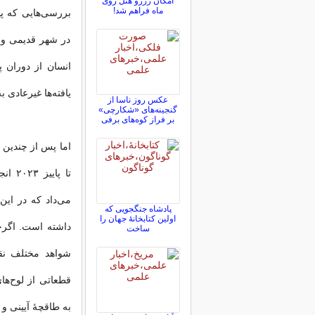
امکان رزرو هتل روی
ماه فراهم شد!
بررسی‌هایی که پ
در شهر قدیمی و ل
انسان از دوران پ
یافته‌ها غیرعادی ب
عکس روز ناسا از
گنجینه‌های «شکارچی»
بر فراز کوه‌های برفی
اما پس از چندین 
تا پا
می‌داد که در این
پادشاه جنگجویی که
اولین کتابخانۀ جهان را
داشته است. اگرچه
ساخت
شواهد مختلف نقش 
قطعاتی از لوح‌ها
به طاقچهٔ آیینی و