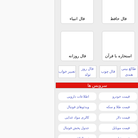
فال حافظ
فال انبیاء
استخاره با قرآن
فال روزانه
طالع بینی
فال روز
فال چوب
تعبیر خواب
هندی
تولد
سرویس ها
قیمت خودرو
اطلاعات دارویی
قیمت طلا و سکه
ویدئوهای فوتبال
قیمت دلار
کالری مواد غذایی
قیمت موبایل
جدول پخش فوتبال