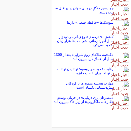
چهارمین جنگلِ درمانی جهان در پرتغال به
ثبت رسید
سوسک‌ها «حافظه جمعی» دارند!
کاهش ۹۰ درصدی تنوع زبانی در دوهزار
سال اخیر؛ زمانی بشر به ده‌ها هزار زبان
صحبت می‌کرد
«گنجینۀ طلاهای روم شرقی» بعد از 1300
سال از اعماق دریا بیرون آمد
رقابت عجیب در روسیه؛ نوشیدن نوشابه
از توالت برای کسب جایزه!
مهارت هندسه میمون‌ها با کودکان
پیش‌دبستانی یکسان است!
«عطردان پری دریایی» در جریان توسعه
«کارخانه ماکارونی» از زیر خاک بیرون آمد