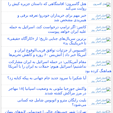
هتل گامبرون؛ اقامتگاهی که داستان جزیره کیش را
روایت می‌کند
خبر مهم برای خریداران خودرو/ تعرفه برقی و
هیبریدی مشخص شد
کاتس: اگر ترامپ درخواست کند، اسرائیل به حمله
علیه ایران خواهد پیوست
برترین سریال‌های جنایی تاریخ؛ از «کارآگاه حقیقی»
تا «بریکینگ بد»
اکسیوس از جزئیات توافق قریب‌الوقوع ایران و
آمریکا خبر داد | آتش‌بس ۶۰ روزه و کاهش تحریم‌ها
مقام آمریکایی: در حمله اسرائیل به ایران مشارکت
نداشتیم/ اسرائیل هیوم: حملات به ایران را با آمریکا
هماهنگ کرده بود
آیا شکیرا با سرود جدید جام جهانی به پیکه کنایه زد؟
واکنش جورجیا ملونی به وضعیت اسپانیا |۱۸ مهاجر
در مرز مراکش کشته شدند
بلیت رایگان مترو و اتوبوس شامل چه کسانی
می‌شود؟
تهران؛ شهر جیب‌های خالی | خودنمایی لایه‌های پنهان