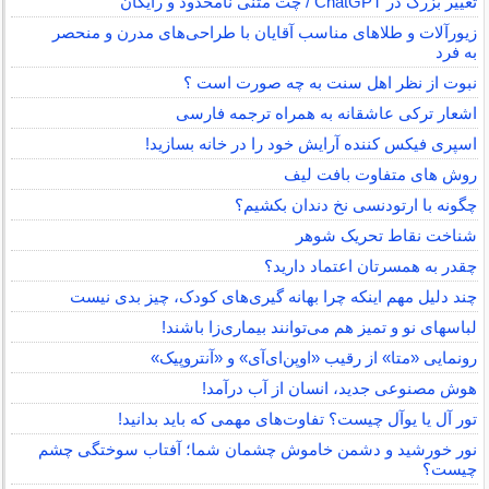
تغییر بزرگ در ChatGPT / چت متنی نامحدود و رایگان
زیورآلات و طلاهای مناسب آقایان با طراحی‌های مدرن و منحصر
به فرد
نبوت از نظر اهل سنت به چه صورت است ؟
اشعار ترکی عاشقانه به همراه ترجمه فارسی
اسپری فیکس کننده آرایش خود را در خانه بسازید!
روش های متفاوت بافت لیف
چگونه با ارتودنسی نخ دندان بکشیم؟
شناخت نقاط تحریک شوهر
چقدر به همسرتان اعتماد دارید؟
چند دلیل مهم اینکه چرا بهانه گیری‌های کودک، چیز بدی نیست
لباس‎های نو و تمیز هم می‌توانند بیماری‌زا باشند!
رونمایی «متا» از رقیب «اوپن‌ای‌آی» و «آنتروپیک»
هوش مصنوعی جدید، انسان از آب درآمد!
تور آل یا یوآل چیست؟ تفاوت‌های مهمی که باید بدانید!
نور خورشید و دشمن خاموش چشمان شما؛ آفتاب سوختگی چشم
چیست؟